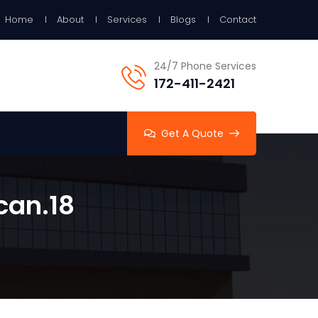
Home
About
Services
Blogs
Contact
24/7 Phone Services
172-411-2421
Get A Quote
can.18