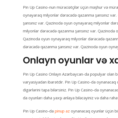
Pin Up Casino-nun müraciətçilər üçün məşhur və müraci
oynayaraq milyonlar dərəcədə qazanma şansınız var
şansınız var. Qazinoda oyun oynayaraq milyonlar də
milyonlar dərəcədə qazanma şansınız var. Qazinoda 
Qazinoda oyun oynayaraq milyonlar dərəcədə qazanm
dərəcədə qazanma şansınız var. Qazinoda oyun oynay
Onlayn oyunlar və xa
Pin Up Casino Onlayn Azərbaycan-da populyar olan bir
varyasiyadan ibarətdir. Pin Up Casino-da oynanacaq oy
digərlərini tapa bilərsiniz. Pin Up Casino-da oynanaca
da oyunları daha yaxşı anlaya biləcəyiniz və daha rah
Pin Up Casino-da
pinup az
oynanacaq oyunlar üçün bir