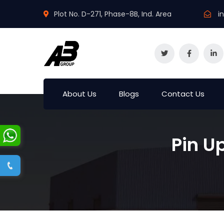
Plot No. D-271, Phase-8B, Ind. Area
i
About Us
Blogs
Contact Us
Pin U