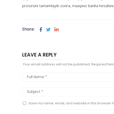
prosesini tamamlayıb sonra, maaşınız banka hesabını
Share:
LEAVE A REPLY
Your email address will not be published.
Required fie
Save my name, email, and website in this browser fo