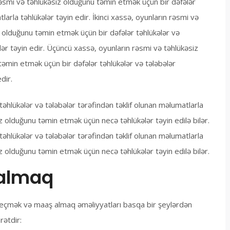
rəsmi və təhlükəsiz olduğunu təmin etmək üçün bir dəfələr
larla təhlükələr təyin edir. İkinci xassə, oyunların rəsmi və
z olduğunu təmin etmək üçün bir dəfələr təhlükələr və
lər təyin edir. Üçüncü xassə, oyunların rəsmi və təhlükəsiz
təmin etmək üçün bir dəfələr təhlükələr və tələbələr
dir.
əhlükələr və tələbələr tərəfindən təklif olunan məlumatlarla
siz olduğunu təmin etmək üçün necə təhlükələr təyin edilə bilər.
əhlükələr və tələbələr tərəfindən təklif olunan məlumatlarla
siz olduğunu təmin etmək üçün necə təhlükələr təyin edilə bilər.
 almaq
çmək və maaş almaq əməliyyatları basqa bir şeylərdən
rətdir: