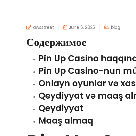
awsstreet
June 5, 2025
blog
Содержимое
Pin Up Casino haqqın
Pin Up Casino-nun mür
Onlayn oyunlar və xas
Qeydiyyat və maaş a
Qeydiyyat
Maaş almaq