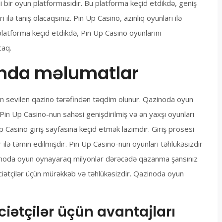
 bir oyun platformasıdır. Bu platforma keçid etdikdə, geniş
 ilə tanış olacaqsınız. Pin Up Casino, azınlıq oyunları ilə
u platforma keçid etdikdə, Pin Up Casino oyunlarını
caq.
ında məlumatlar
dən sevilen qazino tərəfindən təqdim olunur. Qazinoda oyun
in Up Casino-nun sahəsi genişdirilmiş və ən yaxşı oyunları
Casino giriş sayfasına keçid etmək lazımdır. Giriş prosesi
 ilə təmin edilmişdir. Pin Up Casino-nun oyunları təhlükəsizdir
zinoda oyun oynayaraq milyonlar dərəcədə qazanma şansınız
ciətçilər üçün mürəkkəb və təhlükəsizdir. Qazinoda oyun
ətçilər üçün avantajları