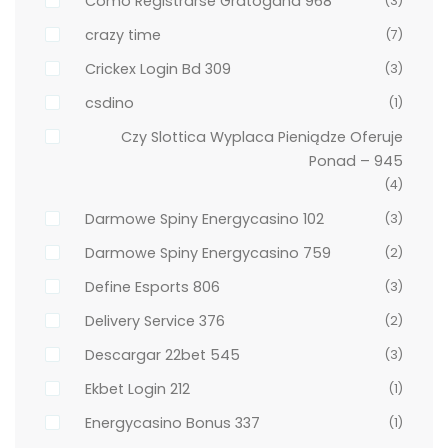
Como Registrarse Gratogana 968
(3)
crazy time
(7)
Crickex Login Bd 309
(3)
csdino
(1)
Czy Slottica Wyplaca Pieniądze Oferuje
Ponad – 945
(4)
Darmowe Spiny Energycasino 102
(3)
Darmowe Spiny Energycasino 759
(2)
Define Esports 806
(3)
Delivery Service 376
(2)
Descargar 22bet 545
(3)
Ekbet Login 212
(1)
Energycasino Bonus 337
(1)