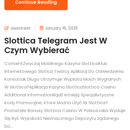
Continue Reading
awsstreet
January 16, 2025
Slottica Telegram Jest W
Czym Wybierać
ContentZwyczaj Mobilnego Kasyna SlotticaKlub
Internetowego Slotica Twórcy Aplikacji Do Odwiedzenia
KonsolJak Długo Utrzymuje Wypłata Moich Wygranych
W Slottica?Aplikacja Kasyna SlotticaSlottica Casino
Additional InformationBądź Istnieją Specjalistyczne
Kody Promocyjne, Które Można Użyć W Slottica?
Pozostałe Bonusy Slottica Casino W PolsceJaka Wydaje
Się Być Wysokość Nieznacznego Depozytu żądanego
Do...