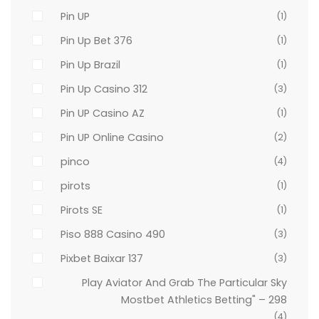
Pin UP
(1)
Pin Up Bet 376
(1)
Pin Up Brazil
(1)
Pin Up Casino 312
(3)
Pin UP Casino AZ
(1)
Pin UP Online Casino
(2)
pinco
(4)
pirots
(1)
Pirots SE
(1)
Piso 888 Casino 490
(3)
Pixbet Baixar 137
(3)
Play Aviator And Grab The Particular Sky
Mostbet Athletics Betting" – 298
(4)