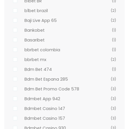
b1bet BR
(1)
b1bet brazil
(2)
Baji Live App 65
(2)
Bankobet
(1)
Basaribet
(1)
bbrbet colombia
(1)
bbrbet mx
(2)
Bdm Bet 474
(1)
Bdm Bet Espana 285
(3)
Bdm Bet Promo Code 578
(3)
Bdmbet App 942
(3)
Bdmbet Casino 147
(3)
Bdmbet Casino 157
(3)
Bdmbet Casino 930
(3)