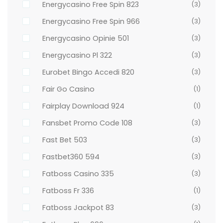
Energycasino Free Spin 823
(3)
Energycasino Free Spin 966
(3)
Energycasino Opinie 501
(3)
Energycasino Pl 322
(3)
Eurobet Bingo Accedi 820
(3)
Fair Go Casino
(1)
Fairplay Download 924
(1)
Fansbet Promo Code 108
(3)
Fast Bet 503
(3)
Fastbet360 594
(3)
Fatboss Casino 335
(3)
Fatboss Fr 336
(1)
Fatboss Jackpot 83
(3)