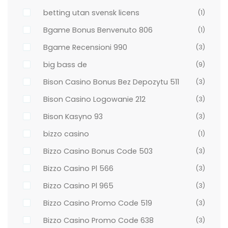
betting utan svensk licens
(1)
Bgame Bonus Benvenuto 806
(1)
Bgame Recensioni 990
(3)
big bass de
(9)
Bison Casino Bonus Bez Depozytu 511
(3)
Bison Casino Logowanie 212
(3)
Bison Kasyno 93
(3)
bizzo casino
(1)
Bizzo Casino Bonus Code 503
(3)
Bizzo Casino Pl 566
(3)
Bizzo Casino Pl 965
(3)
Bizzo Casino Promo Code 519
(3)
Bizzo Casino Promo Code 638
(3)