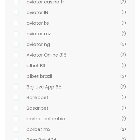
aviator casino fr
(2)
aviator IN
(1)
aviator ke
(1)
aviator mz
(1)
aviator ng
(5)
Aviator Online 815
(3)
b1bet BR
(1)
b1bet brazil
(2)
Baji Live App 65
(2)
Bankobet
(1)
Basaribet
(1)
bbrbet colombia
(1)
bbrbet mx
(2)
Bdm Bet 474
(1)