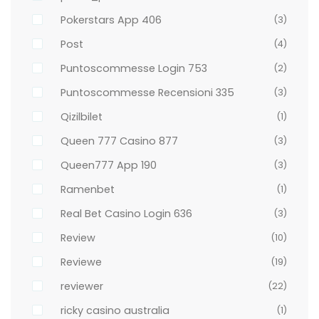
Pokerstars App 406
(3)
Post
(4)
Puntoscommesse Login 753
(2)
Puntoscommesse Recensioni 335
(3)
Qizilbilet
(1)
Queen 777 Casino 877
(3)
Queen777 App 190
(3)
Ramenbet
(1)
Real Bet Casino Login 636
(3)
Review
(10)
Reviewe
(19)
reviewer
(22)
ricky casino australia
(1)