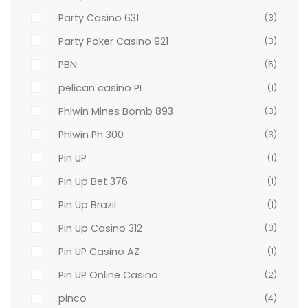
Party Casino 631
(3)
Party Poker Casino 921
(3)
PBN
(5)
pelican casino PL
(1)
Phlwin Mines Bomb 893
(3)
Phlwin Ph 300
(3)
Pin UP
(1)
Pin Up Bet 376
(1)
Pin Up Brazil
(1)
Pin Up Casino 312
(3)
Pin UP Casino AZ
(1)
Pin UP Online Casino
(2)
pinco
(4)