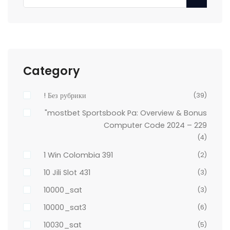
Category
! Без рубрики
(39)
"mostbet Sportsbook Pa: Overview & Bonus
Computer Code 2024 – 229
(4)
1 Win Colombia 391
(2)
10 Jili Slot 431
(3)
10000_sat
(3)
10000_sat3
(6)
10030_sat
(5)