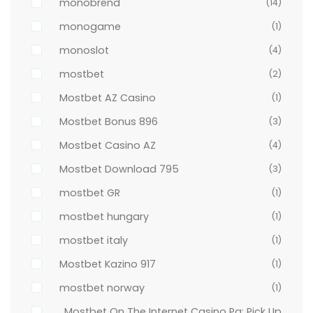
monobrend
(14)
monogame
(1)
monoslot
(4)
mostbet
(2)
Mostbet AZ Casino
(1)
Mostbet Bonus 896
(3)
Mostbet Casino AZ
(4)
Mostbet Download 795
(3)
mostbet GR
(1)
mostbet hungary
(1)
mostbet italy
(1)
Mostbet Kazino 917
(1)
mostbet norway
(1)
Mostbet On The Internet Casino Pa: Pick Up