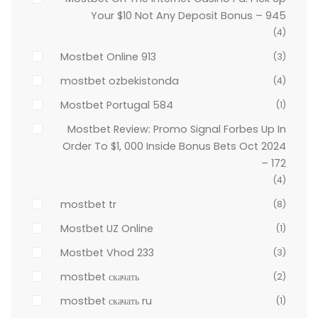
Your $10 Not Any Deposit Bonus – 945
(4)
Mostbet Online 913
(3)
mostbet ozbekistonda
(4)
Mostbet Portugal 584
(1)
Mostbet Review: Promo Signal Forbes Up In
Order To $1, 000 Inside Bonus Bets Oct 2024
– 172
(4)
mostbet tr
(8)
Mostbet UZ Online
(1)
Mostbet Vhod 233
(3)
mostbet скачать
(2)
mostbet скачать ru
(1)