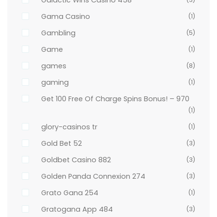
Gama Casino
(1)
Gambling
(5)
Game
(1)
games
(8)
gaming
(1)
Get 100 Free Of Charge Spins Bonus! – 970
(1)
glory-casinos tr
(1)
Gold Bet 52
(3)
Goldbet Casino 882
(3)
Golden Panda Connexion 274
(3)
Grato Gana 254
(1)
Gratogana App 484
(3)