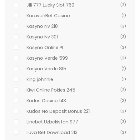
Jili 777 Lucky Slot 760
(3)
KaravanBet Casino
(1)
Kasyno Nv 218
(3)
Kasyno Nv 301
(3)
Kasyno Online PL
(3)
Kasyno Verde 599
(2)
Kasyno Verde 815
(1)
king johnnie
(1)
Kiwi Online Pokies 245
(3)
Kudos Casino 143
(2)
Kudos No Deposit Bonus 221
(3)
Linebet Uzbekistan 977
(3)
Luva Bet Download 213
(3)