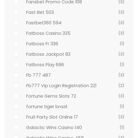
Fansbet Promo Code 108
(3)
Fast Bet 503
(3)
Fastbet360 594
(3)
Fatboss Casino 335
(3)
Fatboss Fr 336
(1)
Fatboss Jackpot 83
(3)
Fatboss Play 696
(1)
Fb 777 487
(3)
Fb777 Vip Login Registration 221
(2)
Fortune Gems Slots 72
(3)
fortune tiger brazil
(1)
Fruit Party Slot Online 17
(3)
Galactic Wins Casino 140
(1)
Galactic Wins Casino 458
(3)