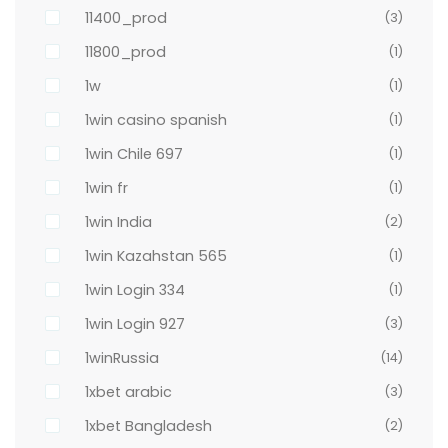
11400_prod
(3)
11800_prod
(1)
1w
(1)
1win casino spanish
(1)
1win Chile 697
(1)
1win fr
(1)
1win India
(2)
1win Kazahstan 565
(1)
1win Login 334
(1)
1win Login 927
(3)
1winRussia
(14)
1xbet arabic
(3)
1xbet Bangladesh
(2)