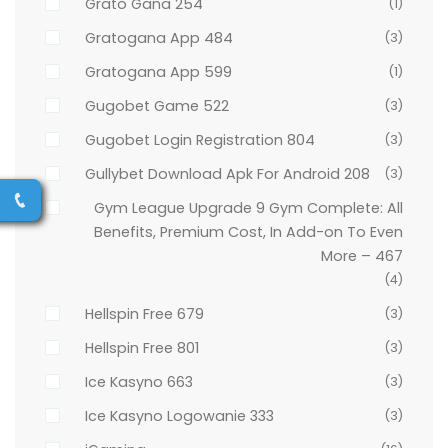
Grato Gana 254
(1)
Gratogana App 484
(3)
Gratogana App 599
(1)
Gugobet Game 522
(3)
Gugobet Login Registration 804
(3)
Gullybet Download Apk For Android 208
(3)
Gym League Upgrade 9 Gym Complete: All
Benefits, Premium Cost, In Add-on To Even
More – 467
(4)
Hellspin Free 679
(3)
Hellspin Free 801
(3)
Ice Kasyno 663
(3)
Ice Kasyno Logowanie 333
(3)