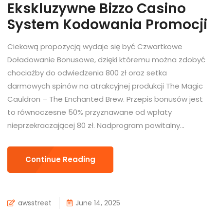
Ekskluzywne Bizzo Casino
System Kodowania Promocji
Ciekawą propozycją wydaje się być Czwartkowe
Doładowanie Bonusowe, dzięki któremu można zdobyć
chociażby do odwiedzenia 800 zł oraz setka
darmowych spinów na atrakcyjnej produkcji The Magic
Cauldron – The Enchanted Brew. Przepis bonusów jest
to równoczesne 50% przyznawane od wpłaty
nieprzekraczającej 80 zł. Nadprogram powitalny...
Continue Reading
awsstreet
June 14, 2025