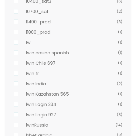
10400_sat3
(6)
10700_sat
(2)
11400_prod
(3)
11800_prod
(1)
1w
(1)
1win casino spanish
(1)
1win Chile 697
(1)
1win fr
(1)
1win India
(2)
1win Kazahstan 565
(1)
1win Login 334
(1)
1win Login 927
(3)
1winRussia
(14)
1xbet arabic
(3)