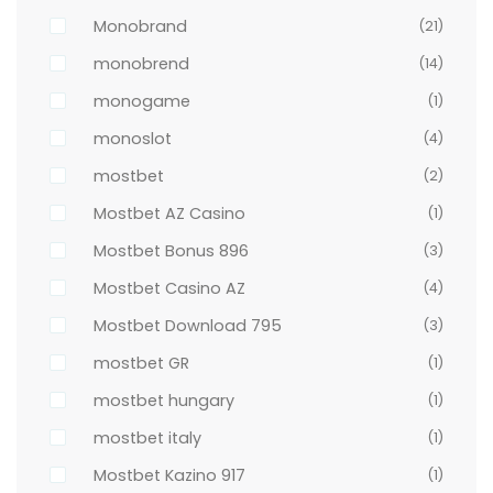
Monobrand
(21)
monobrend
(14)
monogame
(1)
monoslot
(4)
mostbet
(2)
Mostbet AZ Casino
(1)
Mostbet Bonus 896
(3)
Mostbet Casino AZ
(4)
Mostbet Download 795
(3)
mostbet GR
(1)
mostbet hungary
(1)
mostbet italy
(1)
Mostbet Kazino 917
(1)