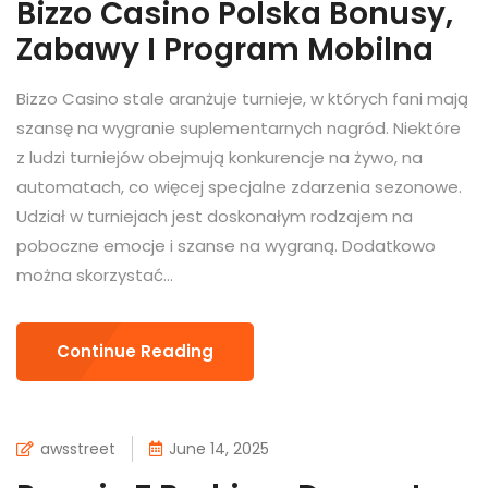
Bizzo Casino Polska Bonusy,
Zabawy I Program Mobilna
Bizzo Casino stale aranżuje turnieje, w których fani mają
szansę na wygranie suplementarnych nagród. Niektóre
z ludzi turniejów obejmują konkurencje na żywo, na
automatach, co więcej specjalne zdarzenia sezonowe.
Udział w turniejach jest doskonałym rodzajem na
poboczne emocje i szanse na wygraną. Dodatkowo
można skorzystać...
Continue Reading
awsstreet
June 14, 2025