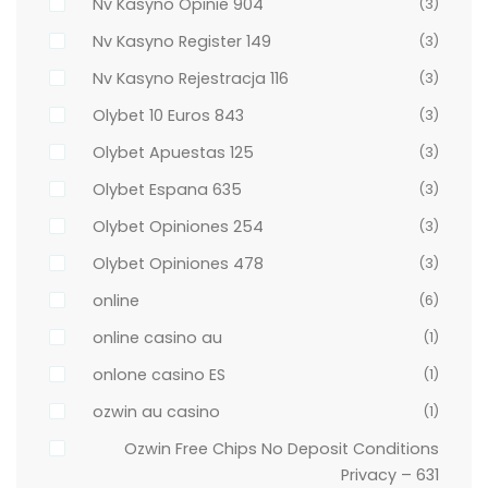
Nv Kasyno Opinie 904
(3)
Nv Kasyno Register 149
(3)
Nv Kasyno Rejestracja 116
(3)
Olybet 10 Euros 843
(3)
Olybet Apuestas 125
(3)
Olybet Espana 635
(3)
Olybet Opiniones 254
(3)
Olybet Opiniones 478
(3)
online
(6)
online casino au
(1)
onlone casino ES
(1)
ozwin au casino
(1)
Ozwin Free Chips No Deposit Conditions
Privacy – 631