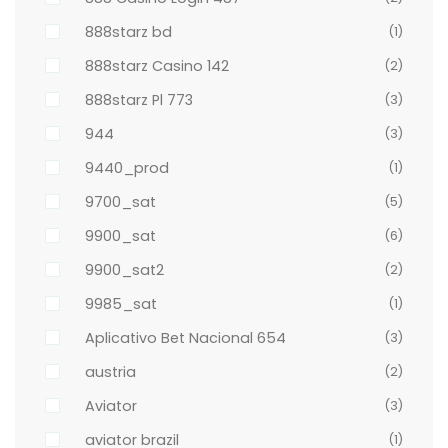
888starz bd
(1)
888starz Casino 142
(2)
888starz Pl 773
(3)
944
(3)
9440_prod
(1)
9700_sat
(5)
9900_sat
(6)
9900_sat2
(2)
9985_sat
(1)
Aplicativo Bet Nacional 654
(3)
austria
(2)
Aviator
(3)
aviator brazil
(1)