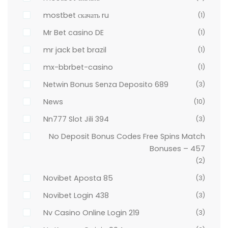
mostbet скачать ru
(1)
Mr Bet casino DE
(1)
mr jack bet brazil
(1)
mx-bbrbet-casino
(1)
Netwin Bonus Senza Deposito 689
(3)
News
(10)
Nn777 Slot Jili 394
(3)
No Deposit Bonus Codes Free Spins Match
Bonuses – 457
(2)
Novibet Aposta 85
(3)
Novibet Login 438
(3)
Nv Casino Online Login 219
(3)