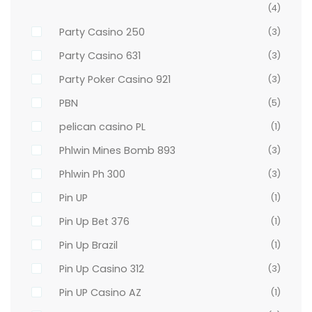
(4)
Party Casino 250
(3)
Party Casino 631
(3)
Party Poker Casino 921
(3)
PBN
(5)
pelican casino PL
(1)
Phlwin Mines Bomb 893
(3)
Phlwin Ph 300
(3)
Pin UP
(1)
Pin Up Bet 376
(1)
Pin Up Brazil
(1)
Pin Up Casino 312
(3)
Pin UP Casino AZ
(1)