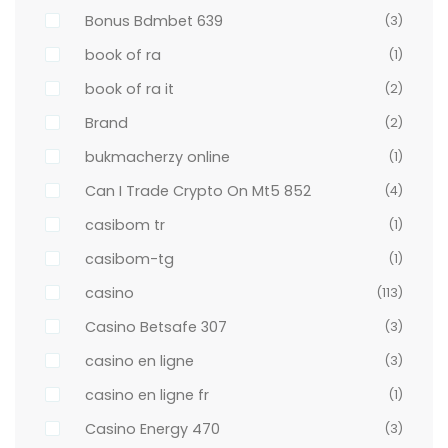
Bonus Bdmbet 639
(3)
book of ra
(1)
book of ra it
(2)
Brand
(2)
bukmacherzy online
(1)
Can I Trade Crypto On Mt5 852
(4)
casibom tr
(1)
casibom-tg
(1)
casino
(113)
Casino Betsafe 307
(3)
casino en ligne
(3)
casino en ligne fr
(1)
Casino Energy 470
(3)