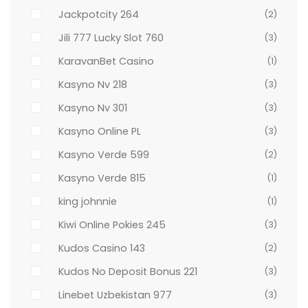
Jackpotcity 264
(2)
Jili 777 Lucky Slot 760
(3)
KaravanBet Casino
(1)
Kasyno Nv 218
(3)
Kasyno Nv 301
(3)
Kasyno Online PL
(3)
Kasyno Verde 599
(2)
Kasyno Verde 815
(1)
king johnnie
(1)
Kiwi Online Pokies 245
(3)
Kudos Casino 143
(2)
Kudos No Deposit Bonus 221
(3)
Linebet Uzbekistan 977
(3)