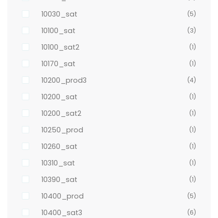
10030_sat
(5)
10100_sat
(3)
10100_sat2
(1)
10170_sat
(1)
10200_prod3
(4)
10200_sat
(1)
10200_sat2
(1)
10250_prod
(1)
10260_sat
(1)
10310_sat
(1)
10390_sat
(1)
10400_prod
(5)
10400_sat3
(6)