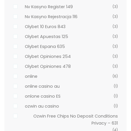
Nv Kasyno Register 149
(3)
Nv Kasyno Rejestracja 116
(3)
Olybet 10 Euros 843
(3)
Olybet Apuestas 125
(3)
Olybet Espana 635
(3)
Olybet Opiniones 254
(3)
Olybet Opiniones 478
(3)
online
(6)
online casino au
(1)
onlone casino ES
(1)
ozwin au casino
(1)
Ozwin Free Chips No Deposit Conditions
Privacy – 631
(4)