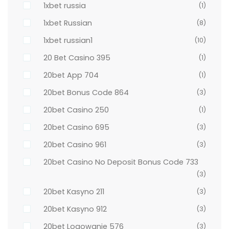
1xbet russia
(1)
1xbet Russian
(8)
1xbet russian1
(10)
20 Bet Casino 395
(1)
20bet App 704
(1)
20bet Bonus Code 864
(3)
20bet Casino 250
(1)
20bet Casino 695
(3)
20bet Casino 961
(3)
20bet Casino No Deposit Bonus Code 733
(3)
20bet Kasyno 211
(3)
20bet Kasyno 912
(3)
20bet Logowanie 576
(3)