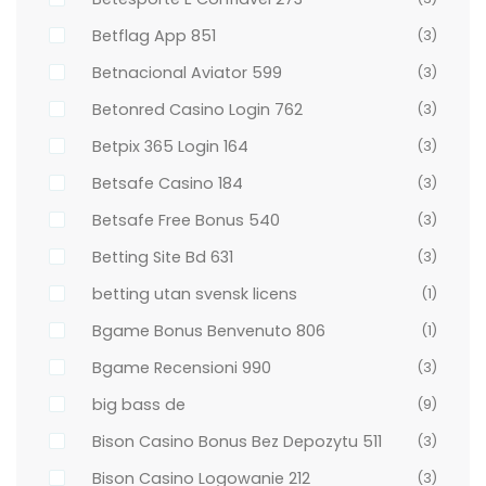
Betflag App 851
(3)
Betnacional Aviator 599
(3)
Betonred Casino Login 762
(3)
Betpix 365 Login 164
(3)
Betsafe Casino 184
(3)
Betsafe Free Bonus 540
(3)
Betting Site Bd 631
(3)
betting utan svensk licens
(1)
Bgame Bonus Benvenuto 806
(1)
Bgame Recensioni 990
(3)
big bass de
(9)
Bison Casino Bonus Bez Depozytu 511
(3)
Bison Casino Logowanie 212
(3)