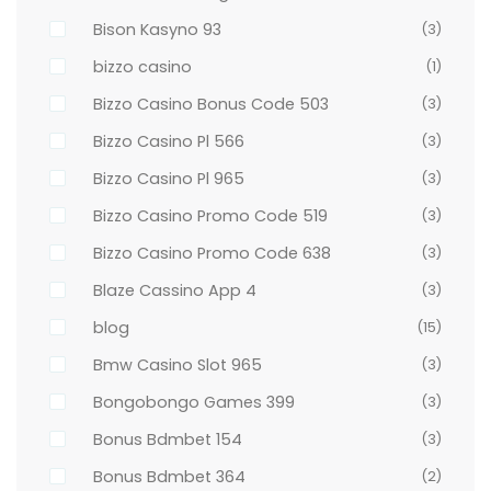
Bison Kasyno 93
(3)
bizzo casino
(1)
Bizzo Casino Bonus Code 503
(3)
Bizzo Casino Pl 566
(3)
Bizzo Casino Pl 965
(3)
Bizzo Casino Promo Code 519
(3)
Bizzo Casino Promo Code 638
(3)
Blaze Cassino App 4
(3)
blog
(15)
Bmw Casino Slot 965
(3)
Bongobongo Games 399
(3)
Bonus Bdmbet 154
(3)
Bonus Bdmbet 364
(2)