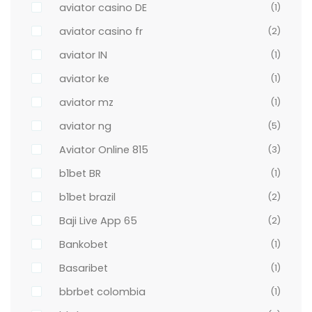
aviator casino DE
(1)
aviator casino fr
(2)
aviator IN
(1)
aviator ke
(1)
aviator mz
(1)
aviator ng
(5)
Aviator Online 815
(3)
b1bet BR
(1)
b1bet brazil
(2)
Baji Live App 65
(2)
Bankobet
(1)
Basaribet
(1)
bbrbet colombia
(1)