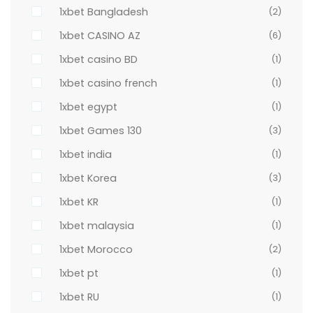
1xbet Bangladesh
(2)
1xbet CASINO AZ
(6)
1xbet casino BD
(1)
1xbet casino french
(1)
1xbet egypt
(1)
1xbet Games 130
(3)
1xbet india
(1)
1xbet Korea
(3)
1xbet KR
(1)
1xbet malaysia
(1)
1xbet Morocco
(2)
1xbet pt
(1)
1xbet RU
(1)