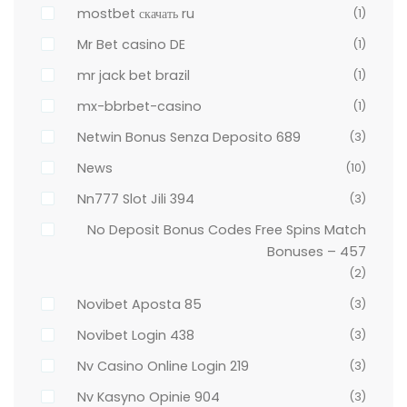
mostbet скачать ru
(1)
Mr Bet casino DE
(1)
mr jack bet brazil
(1)
mx-bbrbet-casino
(1)
Netwin Bonus Senza Deposito 689
(3)
News
(10)
Nn777 Slot Jili 394
(3)
No Deposit Bonus Codes Free Spins Match
Bonuses – 457
(2)
Novibet Aposta 85
(3)
Novibet Login 438
(3)
Nv Casino Online Login 219
(3)
Nv Kasyno Opinie 904
(3)