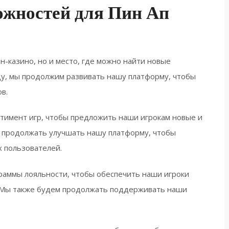
ожностей для Пин Ап
н-казино, но и место, где можно найти новые
ду, мы продолжим развивать нашу платформу, чтобы
в.
ртимент игр, чтобы предложить наши игрокам новые и
 продолжать улучшать нашу платформу, чтобы
 пользователей.
раммы лояльности, чтобы обеспечить наши игроки
 Мы также будем продолжать поддерживать наши