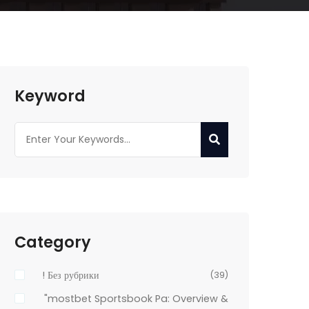
Keyword
Category
! Без рубрики
(39)
"mostbet Sportsbook Pa: Overview &