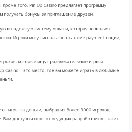
. Кроме того, Pin Up Casino предлагает программу
м получать бонусы за приглашение друзей.
ную и надежную систему оплаты, которая позволяет
рыши. Игроки могут использовать такие payment-опции,
я игроков, которые ищут развлекательные игры и
p Casino – это место, где вы можете играть в любимые
еньги.
 от игры на деньги, выбрав из более 3000 игроков,
е. Вам доступны игры от ведущих разработчиков, таких