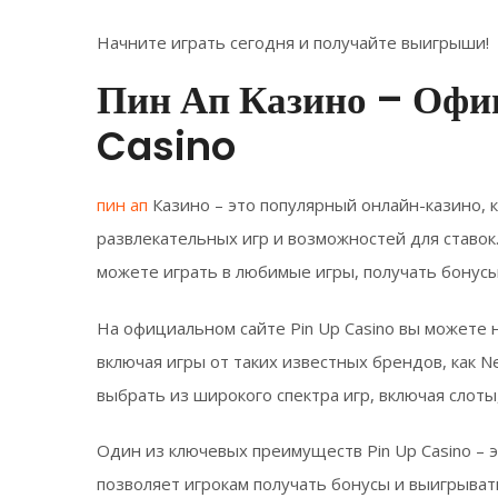
Начните играть сегодня и получайте выигрыши!
Пин Ап Казино – Офи
Casino
пин ап
Казино – это популярный онлайн-казино, 
развлекательных игр и возможностей для ставок.
можете играть в любимые игры, получать бонус
На официальном сайте Pin Up Casino вы можете 
включая игры от таких известных брендов, как Net
выбрать из широкого спектра игр, включая слоты,
Один из ключевых преимуществ Pin Up Casino – э
позволяет игрокам получать бонусы и выигрыват