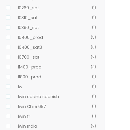
10260_sat
(1)
10310_sat
(1)
10390_sat
(1)
10400_prod
(5)
10400_sat3
(6)
10700_sat
(2)
11400_prod
(3)
11800_prod
(1)
1w
(1)
1win casino spanish
(1)
1win Chile 697
(1)
1win fr
(1)
1win India
(2)