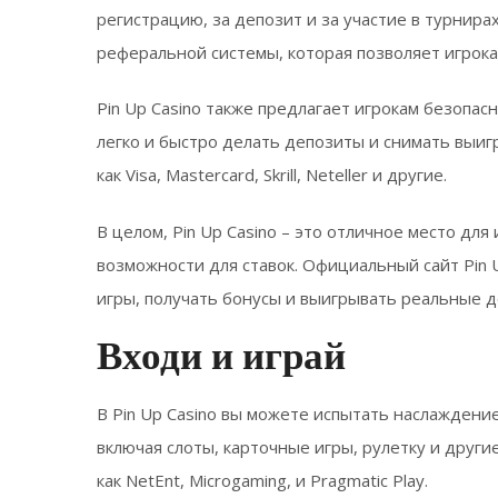
регистрацию, за депозит и за участие в турнирах
реферальной системы, которая позволяет игрока
Pin Up Casino также предлагает игрокам безопас
легко и быстро делать депозиты и снимать выиг
как Visa, Mastercard, Skrill, Neteller и другие.
В целом, Pin Up Casino – это отличное место дл
возможности для ставок. Официальный сайт Pin U
игры, получать бонусы и выигрывать реальные д
Входи и играй
В Pin Up Casino вы можете испытать наслаждение
включая слоты, карточные игры, рулетку и други
как NetEnt, Microgaming, и Pragmatic Play.