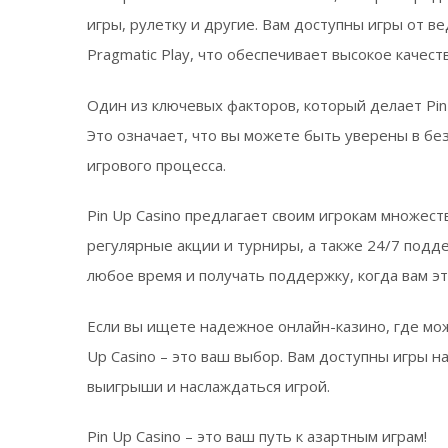
игры, рулетку и другие. Вам доступны игры от ве
Pragmatic Play, что обеспечивает высокое качест
Один из ключевых факторов, который делает Pin 
Это означает, что вы можете быть уверены в без
игрового процесса.
Pin Up Casino предлагает своим игрокам множес
регулярные акции и турниры, а также 24/7 подде
любое время и получать поддержку, когда вам эт
Если вы ищете надежное онлайн-казино, где мож
Up Casino – это ваш выбор. Вам доступны игры 
выигрыши и наслаждаться игрой.
Pin Up Casino – это ваш путь к азартным играм!