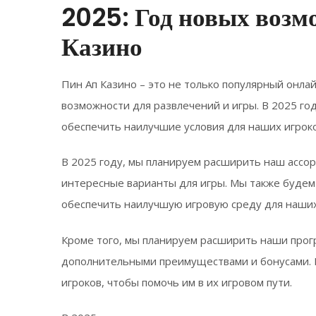
2025: Год новых возм
Казино
Пин Ап Казино – это не только популярный онлай
возможности для развлечений и игры. В 2025 го
обеспечить наилучшие условия для наших игроко
В 2025 году, мы планируем расширить наш ассо
интересные варианты для игры. Мы также будем
обеспечить наилучшую игровую среду для наших
Кроме того, мы планируем расширить наши прог
дополнительными преимуществами и бонусами.
игроков, чтобы помочь им в их игровом пути.