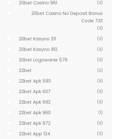
20bet Casino 961
(3)
20bet Casino No Deposit Bonus
Code 733
(3)
20bet Kasyno 211
(3)
20bet Kasyno 912
(3)
20bet Logowanie 576
(3)
22bet
(2)
22bet Apk 593
(3)
22bet Apk 637
(3)
22bet Apk 692
(3)
22bet Apk 960
(1)
22bet Apk 972
(3)
22bet App 124
(3)