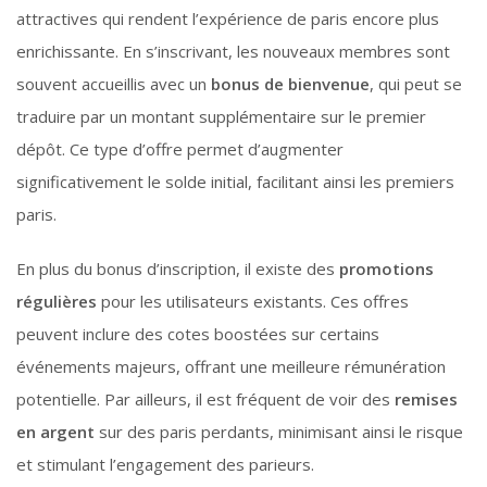
attractives qui rendent l’expérience de paris encore plus
enrichissante. En s’inscrivant, les nouveaux membres sont
souvent accueillis avec un
bonus de bienvenue
, qui peut se
traduire par un montant supplémentaire sur le premier
dépôt. Ce type d’offre permet d’augmenter
significativement le solde initial, facilitant ainsi les premiers
paris.
En plus du bonus d’inscription, il existe des
promotions
régulières
pour les utilisateurs existants. Ces offres
peuvent inclure des cotes boostées sur certains
événements majeurs, offrant une meilleure rémunération
potentielle. Par ailleurs, il est fréquent de voir des
remises
en argent
sur des paris perdants, minimisant ainsi le risque
et stimulant l’engagement des parieurs.