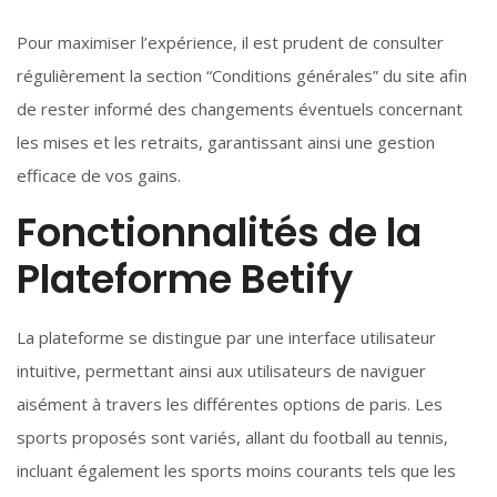
Pour maximiser l’expérience, il est prudent de consulter
régulièrement la section “Conditions générales” du site afin
de rester informé des changements éventuels concernant
les mises et les retraits, garantissant ainsi une gestion
efficace de vos gains.
Fonctionnalités de la
Plateforme Betify
La plateforme se distingue par une interface utilisateur
intuitive, permettant ainsi aux utilisateurs de naviguer
aisément à travers les différentes options de paris. Les
sports proposés sont variés, allant du football au tennis,
incluant également les sports moins courants tels que les