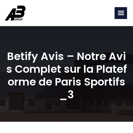
Betify Avis – Notre Avi
s Complet sur la Platef
orme de Paris Sportifs
_3