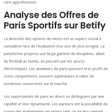
sans appréhension.
Analyse des Offres de
Paris Sportifs sur Betify
La diversité des options de mises est un aspect crucial à
considérer lors de l’évaluation d’un site de jeux en ligne. La
plateforme propose une large gamme de disciplines, allant
du football au tennis, en passant par les sports
électroniques. Les amateurs de paris peuvent tirer profit de
cotes compétitives, souvent supérieures à celles de
nombreux concurrents sur le marché.
Les opportunités de paris en direct se distinguent par leur
rapidité et leur dynamisme. Les parieurs ont la possibilité de
suivre des événements en temps réel, ce qui leur permet