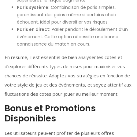
Paris système:
Combinaison de paris simples,
garantissant des gains même si certains choix
échouent. Idéal pour diversifier vos risques.
Paris en direct:
Parier pendant le déroulement d’un
évènement. Cette option nécessite une bonne
connaissance du match en cours.
En résumé, il est essentiel de bien analyser les cotes et
d’explorer différents types de mises pour maximiser vos
chances de réussite. Adaptez vos stratégies en fonction de
votre style de jeu et des événements, et soyez attentif aux
fluctuations des cotes pour jouer au meilleur moment.
Bonus et Promotions
Disponibles
Les utilisateurs peuvent profiter de plusieurs offres