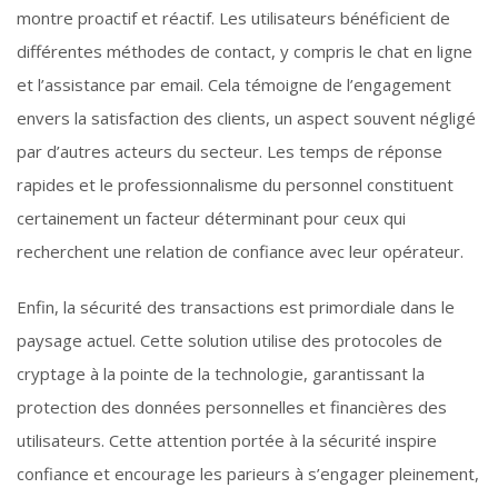
montre proactif et réactif. Les utilisateurs bénéficient de
différentes méthodes de contact, y compris le chat en ligne
et l’assistance par email. Cela témoigne de l’engagement
envers la satisfaction des clients, un aspect souvent négligé
par d’autres acteurs du secteur. Les temps de réponse
rapides et le professionnalisme du personnel constituent
certainement un facteur déterminant pour ceux qui
recherchent une relation de confiance avec leur opérateur.
Enfin, la sécurité des transactions est primordiale dans le
paysage actuel. Cette solution utilise des protocoles de
cryptage à la pointe de la technologie, garantissant la
protection des données personnelles et financières des
utilisateurs. Cette attention portée à la sécurité inspire
confiance et encourage les parieurs à s’engager pleinement,