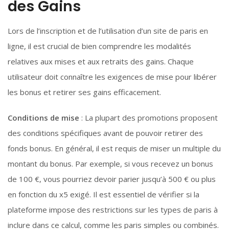
des Gains
Lors de l’inscription et de l’utilisation d’un site de paris en
ligne, il est crucial de bien comprendre les modalités
relatives aux mises et aux retraits des gains. Chaque
utilisateur doit connaître les exigences de mise pour libérer
les bonus et retirer ses gains efficacement.
Conditions de mise
: La plupart des promotions proposent
des conditions spécifiques avant de pouvoir retirer des
fonds bonus. En général, il est requis de miser un multiple du
montant du bonus. Par exemple, si vous recevez un bonus
de 100 €, vous pourriez devoir parier jusqu’à 500 € ou plus
en fonction du x5 exigé. Il est essentiel de vérifier si la
plateforme impose des restrictions sur les types de paris à
inclure dans ce calcul, comme les paris simples ou combinés.