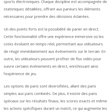
sports électroniques. Chaque discipline est accompagnée de
statistiques détaillées, offrant aux parieurs les éléments
nécessaires pour prendre des décisions éclairées.
Un des points forts est la possibilité de parier en direct.
Cette fonctionnalité offre une expérience immersive où les
cotes évoluent en temps réel, permettant aux utilisateurs
de réagir immédiatement aux événements sur le terrain. En
outre, les utilisateurs peuvent profiter de flux vidéo pour
suivre certains événements en direct, enrichissant ainsi
l’expérience de jeu.
Les options de paris sont diversifiées, allant des paris
simples aux paris combinés. De plus, il existe des paris
spéciaux sur les résultats finaux, les scores exacts et même
les actions spécifiques durant un match, ce qui augmente les