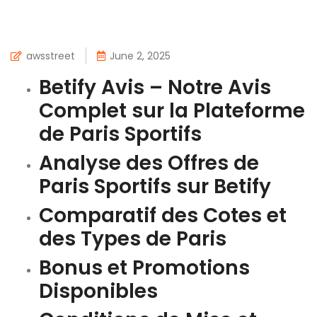
awsstreet
June 2, 2025
Betify Avis – Notre Avis
Complet sur la Plateforme
de Paris Sportifs
Analyse des Offres de
Paris Sportifs sur Betify
Comparatif des Cotes et
des Types de Paris
Bonus et Promotions
Disponibles