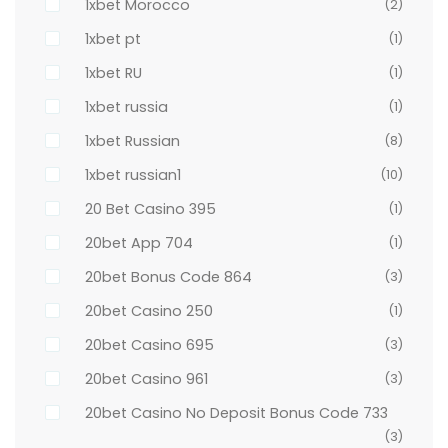
1xbet Morocco
(2)
1xbet pt
(1)
1xbet RU
(1)
1xbet russia
(1)
1xbet Russian
(8)
1xbet russian1
(10)
20 Bet Casino 395
(1)
20bet App 704
(1)
20bet Bonus Code 864
(3)
20bet Casino 250
(1)
20bet Casino 695
(3)
20bet Casino 961
(3)
20bet Casino No Deposit Bonus Code 733
(3)