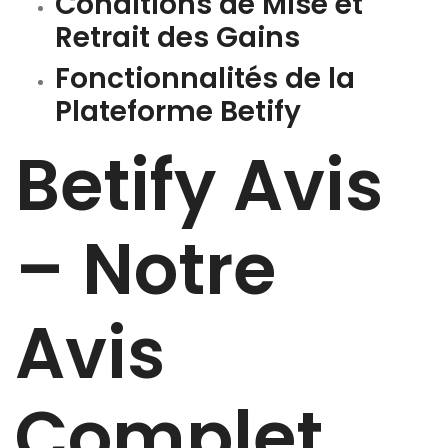
Conditions de Mise et
Retrait des Gains
Fonctionnalités de la
Plateforme Betify
Betify Avis
– Notre
Avis
Complet