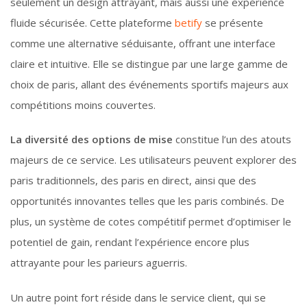
seulement un design attrayant, mais aussi une expérience
fluide sécurisée. Cette plateforme
betify
se présente
comme une alternative séduisante, offrant une interface
claire et intuitive. Elle se distingue par une large gamme de
choix de paris, allant des événements sportifs majeurs aux
compétitions moins couvertes.
La diversité des options de mise
constitue l’un des atouts
majeurs de ce service. Les utilisateurs peuvent explorer des
paris traditionnels, des paris en direct, ainsi que des
opportunités innovantes telles que les paris combinés. De
plus, un système de cotes compétitif permet d’optimiser le
potentiel de gain, rendant l’expérience encore plus
attrayante pour les parieurs aguerris.
Un autre point fort réside dans le service client, qui se