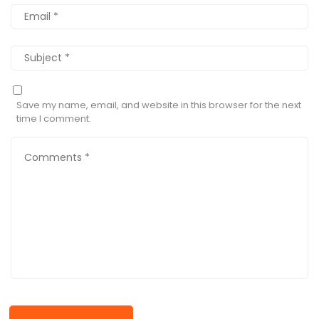
Save my name, email, and website in this browser for the next
time I comment.