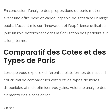
En conclusion, l’analyse des propositions de paris met en
avant une offre riche et variée, capable de satisfaire un large
public. L’accent mis sur l’innovation et l’expérience utilisateur
joue un rôle déterminant dans la fidélisation des parieurs sur
la long terme.
Comparatif des Cotes et des
Types de Paris
Lorsque vous explorez différentes plateformes de mises, il
est crucial de comparer les cotes et les types de mises
disponibles afin d’optimiser vos gains. Voici une analyse des
éléments clés à considérer.
Cotes: