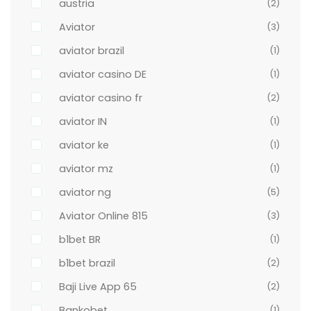
austria
(2)
Aviator
(3)
aviator brazil
(1)
aviator casino DE
(1)
aviator casino fr
(2)
aviator IN
(1)
aviator ke
(1)
aviator mz
(1)
aviator ng
(5)
Aviator Online 815
(3)
b1bet BR
(1)
b1bet brazil
(2)
Baji Live App 65
(2)
Bankobet
(1)