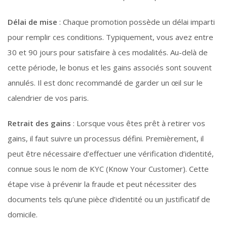
Délai de mise
: Chaque promotion possède un délai imparti
pour remplir ces conditions. Typiquement, vous avez entre
30 et 90 jours pour satisfaire à ces modalités. Au-delà de
cette période, le bonus et les gains associés sont souvent
annulés. Il est donc recommandé de garder un œil sur le
calendrier de vos paris.
Retrait des gains
: Lorsque vous êtes prêt à retirer vos
gains, il faut suivre un processus défini. Premièrement, il
peut être nécessaire d’effectuer une vérification d’identité,
connue sous le nom de KYC (Know Your Customer). Cette
étape vise à prévenir la fraude et peut nécessiter des
documents tels qu’une pièce d’identité ou un justificatif de
domicile.