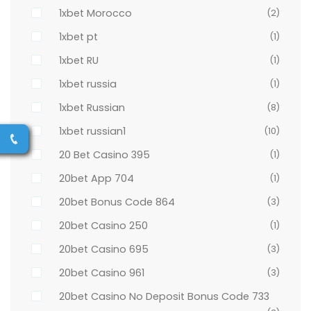
1xbet Morocco
(2)
1xbet pt
(1)
1xbet RU
(1)
1xbet russia
(1)
1xbet Russian
(8)
1xbet russian1
(10)
20 Bet Casino 395
(1)
20bet App 704
(1)
20bet Bonus Code 864
(3)
20bet Casino 250
(1)
20bet Casino 695
(3)
20bet Casino 961
(3)
20bet Casino No Deposit Bonus Code 733