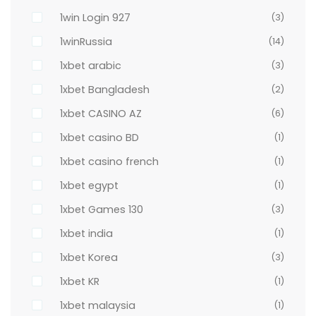
1win Login 927
(3)
1winRussia
(14)
1xbet arabic
(3)
1xbet Bangladesh
(2)
1xbet CASINO AZ
(6)
1xbet casino BD
(1)
1xbet casino french
(1)
1xbet egypt
(1)
1xbet Games 130
(3)
1xbet india
(1)
1xbet Korea
(3)
1xbet KR
(1)
1xbet malaysia
(1)