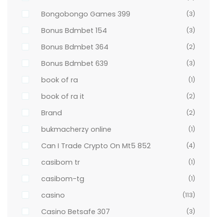
Bongobongo Games 399
(3)
Bonus Bdmbet 154
(3)
Bonus Bdmbet 364
(2)
Bonus Bdmbet 639
(3)
book of ra
(1)
book of ra it
(2)
Brand
(2)
bukmacherzy online
(1)
Can I Trade Crypto On Mt5 852
(4)
casibom tr
(1)
casibom-tg
(1)
casino
(113)
Casino Betsafe 307
(3)