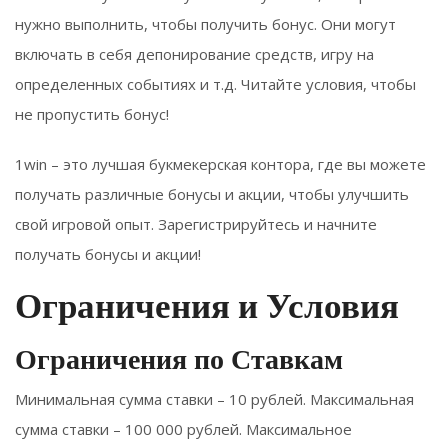
нужно выполнить, чтобы получить бонус. Они могут
включать в себя депонирование средств, игру на
определенных событиях и т.д. Читайте условия, чтобы
не пропустить бонус!
1win – это лучшая букмекерская контора, где вы можете
получать различные бонусы и акции, чтобы улучшить
свой игровой опыт. Зарегистрируйтесь и начните
получать бонусы и акции!
Ограничения и Условия
Ограничения по Ставкам
Минимальная сумма ставки – 10 рублей. Максимальная
сумма ставки – 100 000 рублей. Максимальное