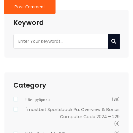
Keyword
Category
! Без рубрики
(39)
"mostbet Sportsbook Pa: Overview & Bonus
Computer Code 2024 – 229
(4)