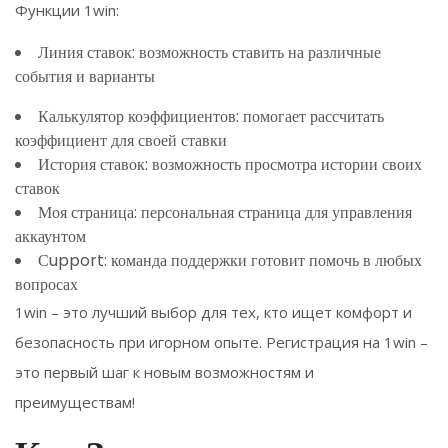
Функции 1win:
Линия ставок: возможность ставить на различные
события и варианты
Калькулятор коэффициентов: помогает рассчитать
коэффициент для своей ставки
История ставок: возможность просмотра истории своих
ставок
Моя страница: персональная страница для управления
аккаунтом
Сupport: команда поддержки готовит помочь в любых
вопросах
1win – это лучший выбор для тех, кто ищет комфорт и
безопасность при игорном опыте. Регистрация на 1win –
это первый шаг к новым возможностям и
преимуществам!