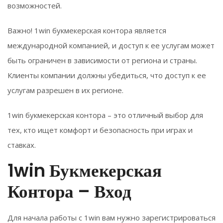
возможностей.
Важно! 1win букмекерская контора является
международной компанией, и доступ к ее услугам может
быть ограничен в зависимости от региона и страны.
Клиенты компании должны убедиться, что доступ к ее
услугам разрешен в их регионе.
1win букмекерская контора – это отличный выбор для
тех, кто ищет комфорт и безопасность при играх и
ставках.
1win Букмекерская
Контора – Вход
Для начала работы с 1win вам нужно зарегистрироваться