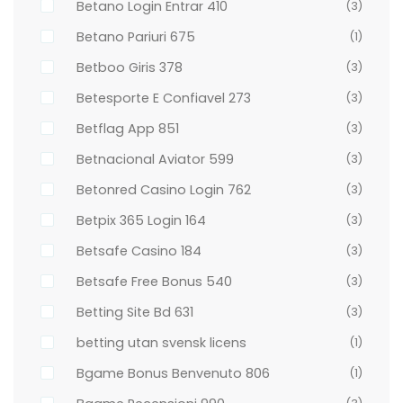
Betano Login Entrar 410
(3)
Betano Pariuri 675
(1)
Betboo Giris 378
(3)
Betesporte E Confiavel 273
(3)
Betflag App 851
(3)
Betnacional Aviator 599
(3)
Betonred Casino Login 762
(3)
Betpix 365 Login 164
(3)
Betsafe Casino 184
(3)
Betsafe Free Bonus 540
(3)
Betting Site Bd 631
(3)
betting utan svensk licens
(1)
Bgame Bonus Benvenuto 806
(1)