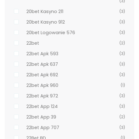
(3)
20bet Kasyno 211
(3)
20bet Kasyno 912
(3)
20bet Logowanie 576
(3)
22bet
(2)
22bet Apk 593
(3)
22bet Apk 637
(3)
22bet Apk 692
(3)
22bet Apk 960
(1)
22bet Apk 972
(3)
22bet App 124
(3)
22bet App 39
(2)
22bet App 707
(3)
22Bet BD
(1)