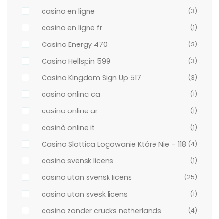
casino en ligne
(3)
casino en ligne fr
(1)
Casino Energy 470
(3)
Casino Hellspin 599
(3)
Casino Kingdom Sign Up 517
(3)
casino onlina ca
(1)
casino online ar
(1)
casinò online it
(1)
Casino Slottica Logowanie Które Nie – 118
(4)
casino svensk licens
(1)
casino utan svensk licens
(25)
casino utan svesk licens
(1)
casino zonder crucks netherlands
(4)