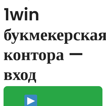
1win
букмекерска
контора —
вход