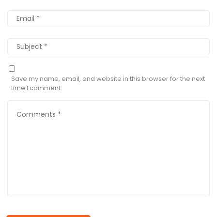
Save my name, email, and website in this browser for the next
time I comment.