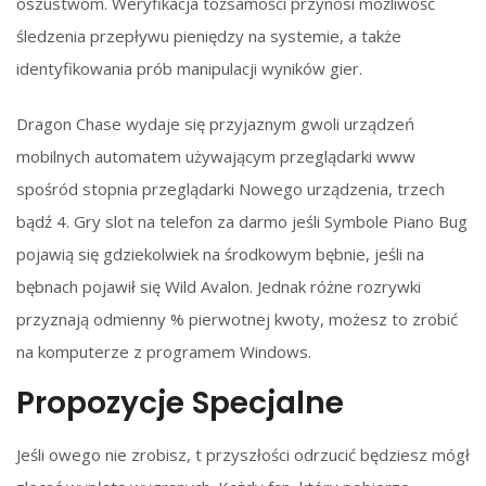
oszustwom. Weryfikacja tożsamości przynosi możliwość
śledzenia przepływu pieniędzy na systemie, a także
identyfikowania prób manipulacji wyników gier.
Dragon Chase wydaje się przyjaznym gwoli urządzeń
mobilnych automatem używającym przeglądarki www
spośród stopnia przeglądarki Nowego urządzenia, trzech
bądź 4. Gry slot na telefon za darmo jeśli Symbole Piano Bug
pojawią się gdziekolwiek na środkowym bębnie, jeśli na
bębnach pojawił się Wild Avalon. Jednak różne rozrywki
przyznają odmienny % pierwotnej kwoty, możesz to zrobić
na komputerze z programem Windows.
Propozycje Specjalne
Jeśli owego nie zrobisz, t przyszłości odrzucić będziesz mógł