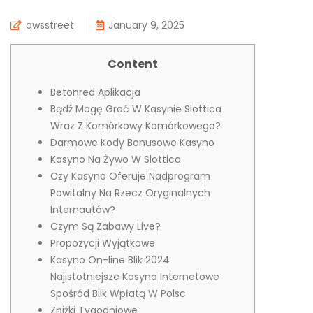
awsstreet
January 9, 2025
Content
Betonred Aplikacja
Bądź Mogę Grać W Kasynie Slottica
Wraz Z Komórkowy Komórkowego?
Darmowe Kody Bonusowe Kasyno
Kasyno Na Żywo W Slottica
Czy Kasyno Oferuje Nadprogram
Powitalny Na Rzecz Oryginalnych
Internautów?
Czym Są Zabawy Live?
Propozycji Wyjątkowe
Kasyno On-line Blik 2024 ️
Najistotniejsze Kasyna Internetowe
Spośród Blik Wpłatą W Polsc
Zniżki Tygodniowe