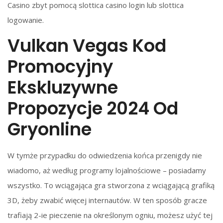
Casino zbyt pomocą slottica casino login lub slottica
logowanie.
Vulkan Vegas Kod
Promocyjny
Ekskluzywne
Propozycje 2024 Od
Gryonline
W tymże przypadku do odwiedzenia końca przenigdy nie
wiadomo, aż według programy lojalnościowe – posiadamy
wszystko. To wciągająca gra stworzona z wciągającą grafiką
3D, żeby zwabić więcej internautów. W ten sposób gracze
trafiają 2-ie pieczenie na określonym ogniu, możesz użyć tej