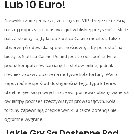
Lub 10 Euro!
Niewykluczone jednakże, że program VIP dzieje się częścią
naszej propozycji bonusowej już w bliskiej przyszłości. Śledź
naszą stronę, zaglądaj do Slottica Casino mobile, a także
obserwuj środowiska społecznościowe, a by pozostać na
bieżąco. Slottica Casino Poland jest to odrzucić jedynie
podaż komputerów karcianych i slotów online, jednak
również zabawy oparte na motywie koła fortuny. Warto
zapoznać się spośród dostępnością tego typu loterii w
obrębie gier kasynowych na żywo, ponieważ obsługiwane są
ów lampy poprzez rzeczywistych prowadzących. Koła
fortuny zapewniają prędkie wyniki, a także potencjalnie
ogromne wygrane.
Jakie Gry Są Dostępne Pod