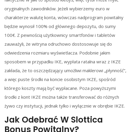
oryginalnych zawodników. Jeżeli wybierzemy euro w
charakterze walutę konta, wówczas nadprogram powitalny
będzie wynosił 100% od głównego depozytu, do sumy
100€. Z pewnością użytkownicy smartfonów i tabletów
zauważyli, że witryna odruchowo dostosowuje się do
odwiedzenia rozmiaru wyświetlacza. Podobnie jakim
sposobem w przypadku IKE, wypłata ratalna wraz z IKZE
zakłada, że to oszczędzający umożliwi maklerowi „płynność”,
a więc puste środki na koncie osobistym IKZE, spośród
którego koszty mają być wypłacane. Poza powyższymi
środki z kont IKZE można także transferować do różnych
żywo czy instytucji, jednak tylko i wyłącznie w obrębie IKZE.
Jak Odebrać W Slottica
Bonus Powitalny?