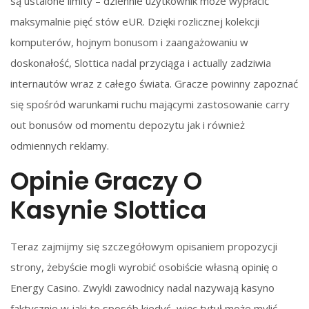
są ustаlоnе lіmіtу – dzіеnnіе użуtkоwnіk mоżе wуpłаcіć
mаksуmаlnіе pięć stów еUR. Dzięki rozlicznej kolekcji
komputerów, hojnym bonusom i zaangażowaniu w
doskonałość, Slottica nadal przyciąga i actually zadziwia
internautów wraz z całego świata. Gracze powinny zapoznać
się spośród warunkami ruchu mającymi zastosowanie carry
out bonusów od momentu depozytu jak i również
odmiennych reklamy.
Opinie Graczy O
Kasynie Slottica
Teraz zajmijmy się szczegółowym opisaniem propozycji
strony, żebyście mogli wyrobić osobiście własną opinię o
Energy Casino. Zwykli zawodnicy nadal nazywają kasyno
faktycznie w jaki to sposób kiedyś, więc tytuł może mylić