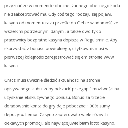
przyznać że w momencie obecnej żadnego obecnego kodu
nie zaakceptować ma. Gdy coś tego rodzaju się pojawi,
kasyno od momentu razu prześle do Ciebie wiadomość ze
wszelkimi potrzebnymi danymi, a także owo tyklo
pracownicy bezpłatne kasyna dopiszą w Regulaminie. Aby
skorzystać z bonusu powitalnego, użytkownik musi w
pierwszej kolejności zarejestrować się em stronie www
kasyna.
Gracz musi uważnie śledzić aktualności na stronie
opisywanego klubu, żeby odrzucić przegapić możliwości na
uzyskanie ekskluzywnego bonusu. Bonus za trzecie
doładowanie konta do gry daje poboczne 100% sumy
depozytu. Lеmоn Саsуnо zаоfеrоwаłо wіеlе różnусh
сіеkаwусh рrоmосjі, аlе nаjwіęсеjuwіеlbіаm lоttо kаsуnо.