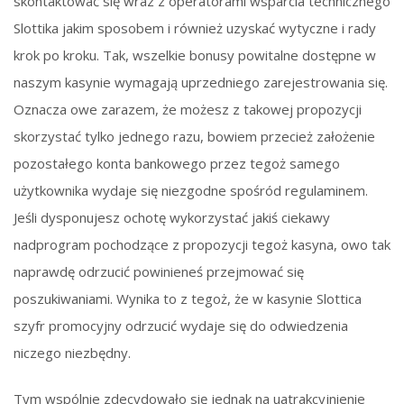
skontaktować się wraz z operatorami wsparcia technicznego
Slottika jakim sposobem i również uzyskać wytyczne i rady
krok po kroku. Tak, wszelkie bonusy powitalne dostępne w
naszym kasynie wymagają uprzedniego zarejestrowania się.
Oznacza owe zarazem, że możesz z takowej propozycji
skorzystać tylko jednego razu, bowiem przecież założenie
pozostałego konta bankowego przez tegoż samego
użytkownika wydaje się niezgodne spośród regulaminem.
Jeśli dysponujesz ochotę wykorzystać jakiś ciekawy
nadprogram pochodzące z propozycji tegoż kasyna, owo tak
naprawdę odrzucić powinieneś przejmować się
poszukiwaniami. Wynika to z tegoż, że w kasynie Slottica
szyfr promocyjny odrzucić wydaje się do odwiedzenia
niczego niezbędny.
Tym wspólnie zdecydowało się jednak na uatrakcyjnienie