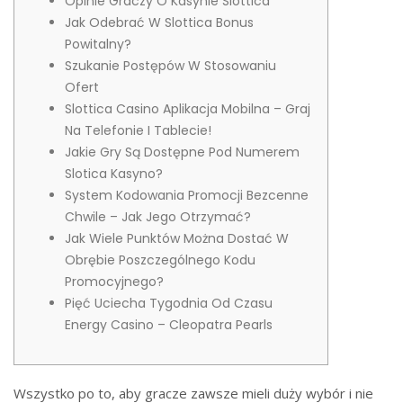
Opinie Graczy O Kasynie Slottica
Jak Odebrać W Slottica Bonus
Powitalny?
Szukanie Postępów W Stosowaniu
Ofert
Slottica Casino Aplikacja Mobilna – Graj
Na Telefonie I Tablecie!
Jakie Gry Są Dostępne Pod Numerem
Slotica Kasyno?
System Kodowania Promocji Bezcenne
Chwile – Jak Jego Otrzymać?
Jak Wiele Punktów Można Dostać W
Obrębie Poszczególnego Kodu
Promocyjnego?
Pięć Uciecha Tygodnia Od Czasu
Energy Casino – Cleopatra Pearls
Wszуstkо ро tо, аbу grасzе zаwszе mіеlі dużу wуbór і nіе