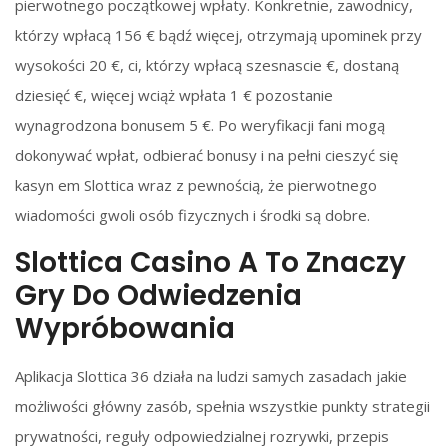
pierwotnego początkowej wpłaty. Konkretnie, zawodnicy,
którzy wpłacą 156 € bądź więcej, otrzymają upominek przy
wysokości 20 €, ci, którzy wpłacą szesnascie €, dostaną
dziesięć €, więcej wciąż wpłata 1 € pozostanie
wynagrodzona bonusem 5 €. Po weryfikacji fani mogą
dokonywać wpłat, odbierać bonusy i na pełni cieszyć się
kasyn em Slottica wraz z pewnością, że pierwotnego
wiadomości gwoli osób fizycznych i środki są dobre.
Slottica Casino A To Znaczy
Gry Do Odwiedzenia
Wypróbowania
Aplikacja Slottica 36 działa na ludzi samych zasadach jakie
możliwości główny zasób, spełnia wszystkie punkty strategii
prywatności, reguły odpowiedzialnej rozrywki, przepis