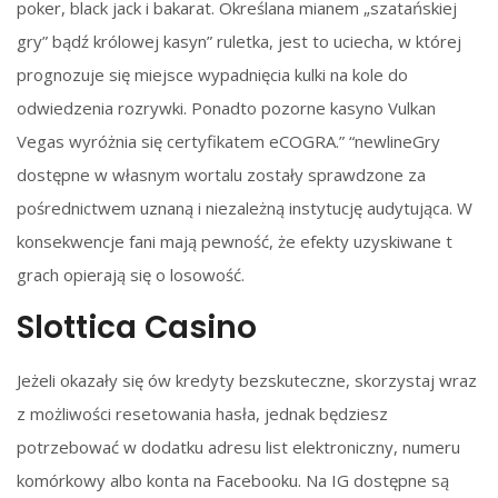
poker, black jack i bakarat. Określana mianem „szatańskiej
gry” bądź królowej kasyn” ruletka, jest to uciecha, w której
prognozuje się miejsce wypadnięcia kulki na kole do
odwiedzenia rozrywki. Ponadto pozorne kasyno Vulkan
Vegas wyróżnia się certyfikatem eCOGRA.” “newlineGry
dostępne w własnym wortalu zostały sprawdzone za
pośrednictwem uznaną i niezależną instytucję audytująca. W
konsekwencje fani mają pewność, że efekty uzyskiwane t
grach opierają się o losowość.
Slottica Casino
Jeżeli okazały się ów kredyty bezskuteczne, skorzystaj wraz
z możliwości resetowania hasła, jednak będziesz
potrzebować w dodatku adresu list elektroniczny, numeru
komórkowy albo konta na Facebooku. Na IG dostępne są