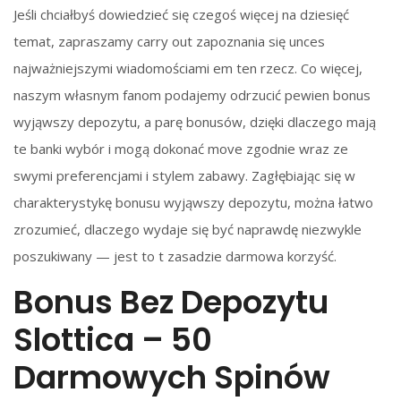
Jeśli chciałbyś dowiedzieć się czegoś więcej na dziesięć
temat, zapraszamy carry out zapoznania się unces
najważniejszymi wiadomościami em ten rzecz. Co więcej,
naszym własnym fanom podajemy odrzucić pewien bonus
wyjąwszy depozytu, a parę bonusów, dzięki dlaczego mają
te banki wybór i mogą dokonać move zgodnie wraz ze
swymi preferencjami i stylem zabawy. Zagłębiając się w
charakterystykę bonusu wyjąwszy depozytu, można łatwo
zrozumieć, dlaczego wydaje się być naprawdę niezwykle
poszukiwany — jest to t zasadzie darmowa korzyść.
Bonus Bez Depozytu
Slottica – 50
Darmowych Spinów