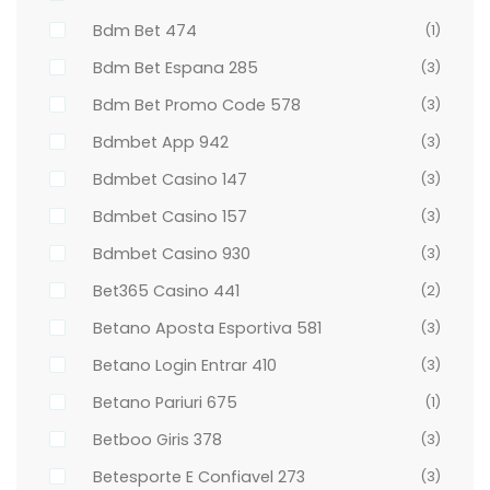
Bdm Bet 474
(1)
Bdm Bet Espana 285
(3)
Bdm Bet Promo Code 578
(3)
Bdmbet App 942
(3)
Bdmbet Casino 147
(3)
Bdmbet Casino 157
(3)
Bdmbet Casino 930
(3)
Bet365 Casino 441
(2)
Betano Aposta Esportiva 581
(3)
Betano Login Entrar 410
(3)
Betano Pariuri 675
(1)
Betboo Giris 378
(3)
Betesporte E Confiavel 273
(3)