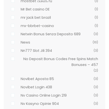
mostbet скачать ru
(1)
Mr Bet casino DE
(1)
mr jack bet brazil
(1)
mx-bbrbet-casino
(1)
Netwin Bonus Senza Deposito 689
(3)
News
(10)
Nn777 Slot Jili 394
(3)
No Deposit Bonus Codes Free Spins Match
Bonuses – 457
(2)
Novibet Aposta 85
(3)
Novibet Login 438
(3)
Nv Casino Online Login 219
(3)
Nv Kasyno Opinie 904
(3)