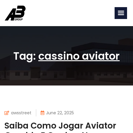
Tag:
cassino aviator
awsstreet
June 22, 2025
Saiba Como Jogar Aviator