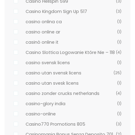
Casino Hellspin 599
(3)
Casino Kingdom Sign Up 517
(3)
casino onlina ca
(1)
casino online ar
(1)
casinò online it
(1)
Casino Slottica Logowanie Które Nie – 118
(4)
casino svensk licens
(1)
casino utan svensk licens
(25)
casino utan svesk licens
(1)
casino zonder crucks netherlands
(4)
casino-glory india
(1)
casino-online
(1)
Casino770 Promotions 805
(3)
Casinomania Bonus Senza Deposito 701
(2)