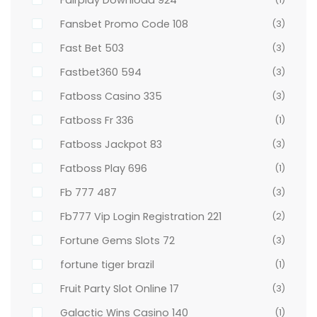
Fansbet Promo Code 108
(3)
Fast Bet 503
(3)
Fastbet360 594
(3)
Fatboss Casino 335
(3)
Fatboss Fr 336
(1)
Fatboss Jackpot 83
(3)
Fatboss Play 696
(1)
Fb 777 487
(3)
Fb777 Vip Login Registration 221
(2)
Fortune Gems Slots 72
(3)
fortune tiger brazil
(1)
Fruit Party Slot Online 17
(3)
Galactic Wins Casino 140
(1)