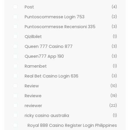
Post
(4)
Puntoscommesse Login 753
(2)
Puntoscommesse Recensioni 335
(3)
Qizilbilet
(1)
Queen 777 Casino 877
(3)
Queen777 App 190
(3)
Ramenbet
(1)
Real Bet Casino Login 636
(3)
Review
(10)
Reviewe
(19)
reviewer
(22)
ricky casino australia
(1)
Royal 888 Casino Register Login Philippines