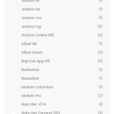
aviator IN
(1)
aviator ke
(1)
aviator mz
(1)
aviator ng
(5)
Aviator Online 815
(3)
b1bet BR
(1)
b1bet brazil
(2)
Baji Live App 65
(2)
Bankobet
(1)
Basaribet
(1)
bbrbet colombia
(1)
bbrbet mx
(2)
Bdm Bet 474
(1)
Bdm Bet Espana 285
(3)