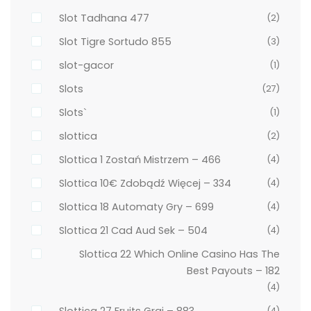
Slot Tadhana 477
(2)
Slot Tigre Sortudo 855
(3)
slot-gacor
(1)
Slots
(27)
Slots`
(1)
slottica
(2)
Slottica 1 Zostań Mistrzem – 466
(4)
Slottica 10€ Zdobądź Więcej – 334
(4)
Slottica 18 Automaty Gry – 699
(4)
Slottica 21 Cad Aud Sek – 504
(4)
Slottica 22 Which Online Casino Has The
Best Payouts – 182
(4)
Slottica 27 Fruits Graj – 883
(4)