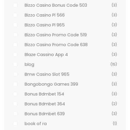
Bizzo Casino Bonus Code 503
(3)
Bizzo Casino Pl 566
(3)
Bizzo Casino Pl 965
(3)
Bizzo Casino Promo Code 519
(3)
Bizzo Casino Promo Code 638
(3)
Blaze Cassino App 4
(3)
blog
(15)
Bmw Casino Slot 965
(3)
Bongobongo Games 399
(3)
Bonus Bdmbet 154
(3)
Bonus Bdmbet 364
(2)
Bonus Bdmbet 639
(3)
book of ra
(1)