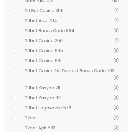
1xbet russian1
(10)
20 Bet Casino 395
(1)
20bet App 704
(1)
20bet Bonus Code 864
(3)
20bet Casino 250
(1)
20bet Casino 695
(3)
20bet Casino 961
(3)
20bet Casino No Deposit Bonus Code 733
(3)
20bet Kasyno 211
(3)
20bet Kasyno 912
(3)
20bet Logowanie 576
(3)
22bet
(2)
22bet Apk 593
(3)