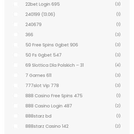
22bet Login 695
(3)
240199 (13.06)
(1)
240679
(1)
366
(3)
50 Free Spins Ggbet 906
(3)
50 Fs Ggbet 547
(3)
69 Slottica Dla Polskich – 31
(4)
7 Games 611
(3)
777slot Vip 778
(3)
888 Casino Free Spins 475
(1)
888 Casino Login 487
(2)
888starz bd
(1)
888starz Casino 142
(2)