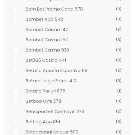
Bdm Bet Promo Code 578
(3)
Bdmbet App 942
(3)
Bdmbet Casino 147
(3)
Bdmbet Casino 157
(3)
Bdmbet Casino 930
(3)
Bet365 Casino 441
(2)
Betano Aposta Esportiva 581
(3)
Betano Login Entrar 410
(3)
Betano Pariuri 675
(1)
Betboo Giris 378
(3)
Betesporte E Confiavel 273
(3)
Betflag App 851
(3)
Betnacional Aviator 599
(3)