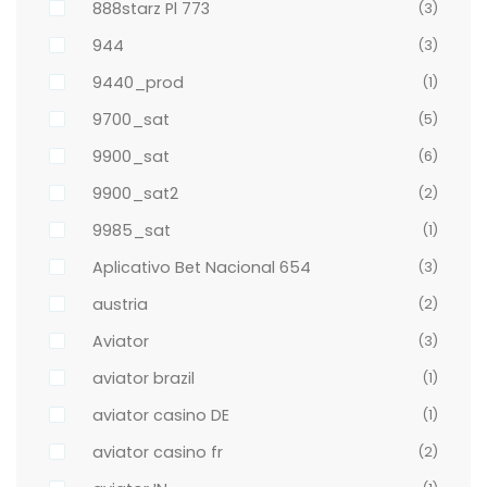
888starz Pl 773
(3)
944
(3)
9440_prod
(1)
9700_sat
(5)
9900_sat
(6)
9900_sat2
(2)
9985_sat
(1)
Aplicativo Bet Nacional 654
(3)
austria
(2)
Aviator
(3)
aviator brazil
(1)
aviator casino DE
(1)
aviator casino fr
(2)