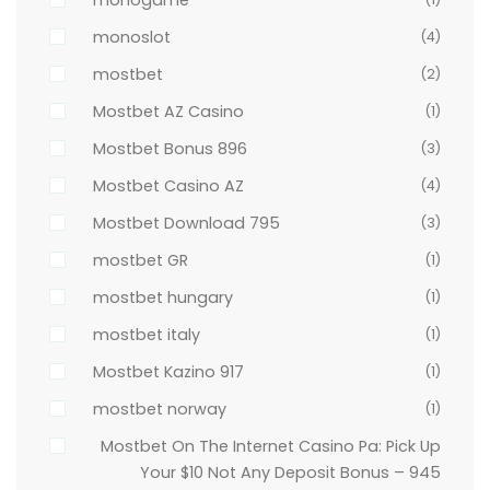
monoslot
(4)
mostbet
(2)
Mostbet AZ Casino
(1)
Mostbet Bonus 896
(3)
Mostbet Casino AZ
(4)
Mostbet Download 795
(3)
mostbet GR
(1)
mostbet hungary
(1)
mostbet italy
(1)
Mostbet Kazino 917
(1)
mostbet norway
(1)
Mostbet On The Internet Casino Pa: Pick Up
Your $10 Not Any Deposit Bonus – 945