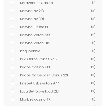
KaravanBet Casino
(1)
Kasyno Nv 218
(3)
Kasyno Nv 301
(3)
Kasyno Online PL
(3)
Kasyno Verde 599
(2)
Kasyno Verde 815
(1)
king johnnie
(1)
Kiwi Online Pokies 245
(3)
Kudos Casino 143
(2)
Kudos No Deposit Bonus 221
(3)
Linebet Uzbekistan 977
(3)
Luva Bet Download 213
(3)
Maribet casino TR
(1)