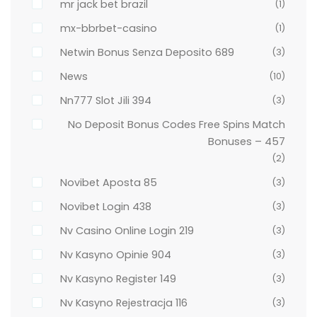
mr jack bet brazil
(1)
mx-bbrbet-casino
(1)
Netwin Bonus Senza Deposito 689
(3)
News
(10)
Nn777 Slot Jili 394
(3)
No Deposit Bonus Codes Free Spins Match
Bonuses – 457
(2)
Novibet Aposta 85
(3)
Novibet Login 438
(3)
Nv Casino Online Login 219
(3)
Nv Kasyno Opinie 904
(3)
Nv Kasyno Register 149
(3)
Nv Kasyno Rejestracja 116
(3)