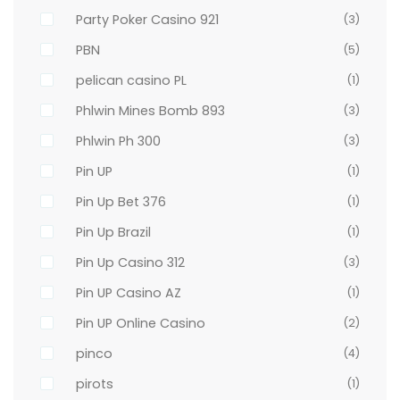
Party Poker Casino 921
(3)
PBN
(5)
pelican casino PL
(1)
Phlwin Mines Bomb 893
(3)
Phlwin Ph 300
(3)
Pin UP
(1)
Pin Up Bet 376
(1)
Pin Up Brazil
(1)
Pin Up Casino 312
(3)
Pin UP Casino AZ
(1)
Pin UP Online Casino
(2)
pinco
(4)
pirots
(1)