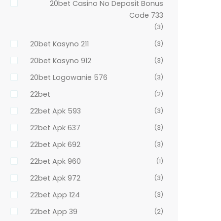
20bet Casino No Deposit Bonus
Code 733
(3)
20bet Kasyno 211
(3)
20bet Kasyno 912
(3)
20bet Logowanie 576
(3)
22bet
(2)
22bet Apk 593
(3)
22bet Apk 637
(3)
22bet Apk 692
(3)
22bet Apk 960
(1)
22bet Apk 972
(3)
22bet App 124
(3)
22bet App 39
(2)