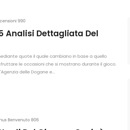
ensioni 990
 Analisi Dettagliata Del
mediante quote il quale cambiano in base a quello
ruttare le occasioni che si mostrano durante il gioco.
l'Agenzia delle Dogane e...
nus Benvenuto 806