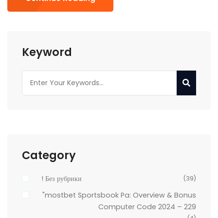
Keyword
Category
! Без рубрики
(39)
"mostbet Sportsbook Pa: Overview & Bonus
Computer Code 2024 – 229