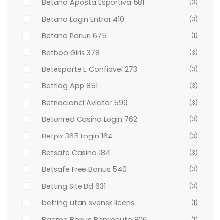
Betano Aposta Esportiva 581
(3)
Betano Login Entrar 410
(3)
Betano Pariuri 675
(1)
Betboo Giris 378
(3)
Betesporte E Confiavel 273
(3)
Betflag App 851
(3)
Betnacional Aviator 599
(3)
Betonred Casino Login 762
(3)
Betpix 365 Login 164
(3)
Betsafe Casino 184
(3)
Betsafe Free Bonus 540
(3)
Betting Site Bd 631
(3)
betting utan svensk licens
(1)
Bgame Bonus Benvenuto 806
(1)