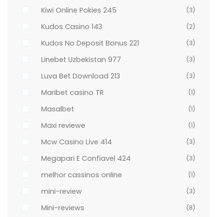
Kiwi Online Pokies 245
(3)
Kudos Casino 143
(2)
Kudos No Deposit Bonus 221
(3)
Linebet Uzbekistan 977
(3)
Luva Bet Download 213
(3)
Maribet casino TR
(1)
Masalbet
(1)
Maxi reviewe
(1)
Mcw Casino Live 414
(3)
Megapari E Confiavel 424
(3)
melhor cassinos online
(1)
mini-review
(3)
Mini-reviews
(8)