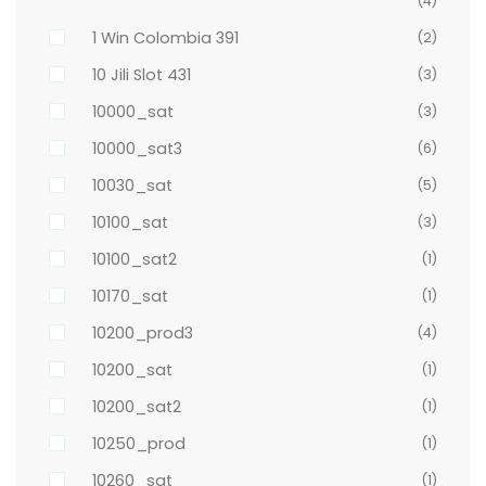
(4)
1 Win Colombia 391
(2)
10 Jili Slot 431
(3)
10000_sat
(3)
10000_sat3
(6)
10030_sat
(5)
10100_sat
(3)
10100_sat2
(1)
10170_sat
(1)
10200_prod3
(4)
10200_sat
(1)
10200_sat2
(1)
10250_prod
(1)
10260_sat
(1)