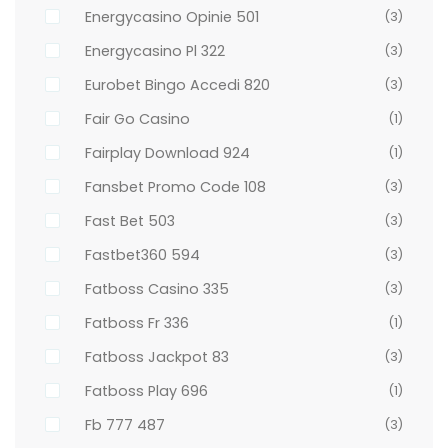
Energycasino Opinie 501
(3)
Energycasino Pl 322
(3)
Eurobet Bingo Accedi 820
(3)
Fair Go Casino
(1)
Fairplay Download 924
(1)
Fansbet Promo Code 108
(3)
Fast Bet 503
(3)
Fastbet360 594
(3)
Fatboss Casino 335
(3)
Fatboss Fr 336
(1)
Fatboss Jackpot 83
(3)
Fatboss Play 696
(1)
Fb 777 487
(3)