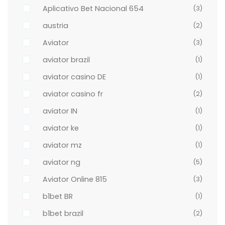
Aplicativo Bet Nacional 654
(3)
austria
(2)
Aviator
(3)
aviator brazil
(1)
aviator casino DE
(1)
aviator casino fr
(2)
aviator IN
(1)
aviator ke
(1)
aviator mz
(1)
aviator ng
(5)
Aviator Online 815
(3)
b1bet BR
(1)
b1bet brazil
(2)