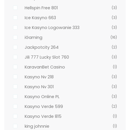
Hellspin Free 801
(3)
Ice Kasyno 663
(3)
Ice Kasyno Logowanie 333
(3)
iGaming
(16)
Jackpotcity 264
(2)
Jili 777 Lucky Slot 760
(3)
KaravanBet Casino
(1)
Kasyno Nv 218
(3)
Kasyno Nv 301
(3)
Kasyno Online PL
(3)
Kasyno Verde 599
(2)
Kasyno Verde 815
(1)
king johnnie
(1)