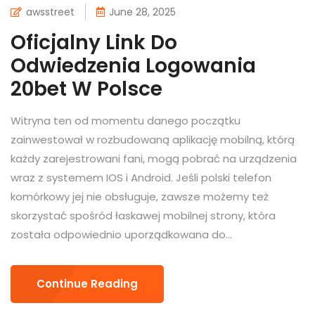
awsstreet
June 28, 2025
Oficjalny Link Do
Odwiedzenia Logowania
20bet W Polsce
Witryna ten od momentu danego początku
zainwestował w rozbudowaną aplikację mobilną, którą
każdy zarejestrowani fani, mogą pobrać na urządzenia
wraz z systemem IOS i Android. Jeśli polski telefon
komórkowy jej nie obsługuje, zawsze możemy też
skorzystać spośród łaskawej mobilnej strony, która
została odpowiednio uporządkowana do...
Continue Reading