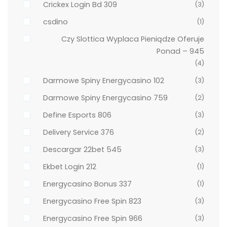
Crickex Login Bd 309
(3)
csdino
(1)
Czy Slottica Wyplaca Pieniądze Oferuje
Ponad – 945
(4)
Darmowe Spiny Energycasino 102
(3)
Darmowe Spiny Energycasino 759
(2)
Define Esports 806
(3)
Delivery Service 376
(2)
Descargar 22bet 545
(3)
Ekbet Login 212
(1)
Energycasino Bonus 337
(1)
Energycasino Free Spin 823
(3)
Energycasino Free Spin 966
(3)