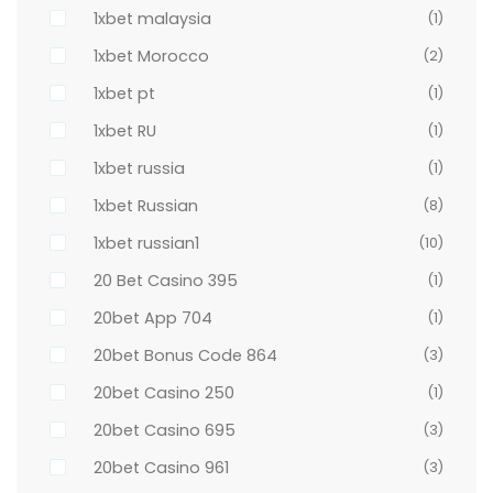
1xbet malaysia
(1)
1xbet Morocco
(2)
1xbet pt
(1)
1xbet RU
(1)
1xbet russia
(1)
1xbet Russian
(8)
1xbet russian1
(10)
20 Bet Casino 395
(1)
20bet App 704
(1)
20bet Bonus Code 864
(3)
20bet Casino 250
(1)
20bet Casino 695
(3)
20bet Casino 961
(3)