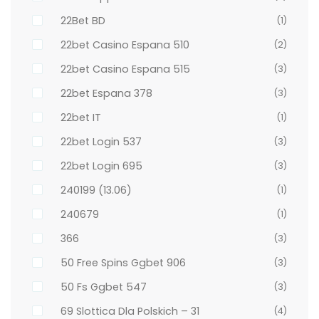
22Bet BD
(1)
22bet Casino Espana 510
(2)
22bet Casino Espana 515
(3)
22bet Espana 378
(3)
22bet IT
(1)
22bet Login 537
(3)
22bet Login 695
(3)
240199 (13.06)
(1)
240679
(1)
366
(3)
50 Free Spins Ggbet 906
(3)
50 Fs Ggbet 547
(3)
69 Slottica Dla Polskich – 31
(4)