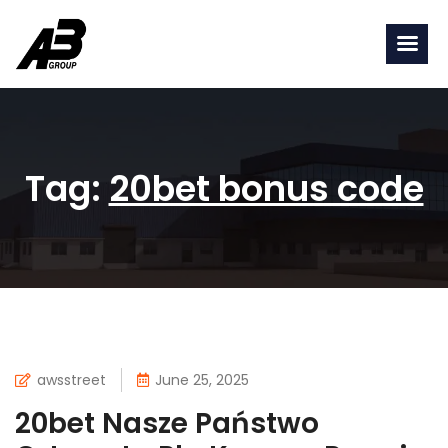
Tag:
20bet bonus code
awsstreet
June 25, 2025
20bet Nasze Państwo