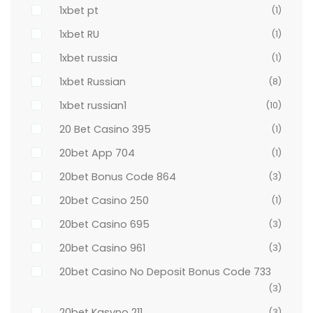
1xbet pt
(1)
1xbet RU
(1)
1xbet russia
(1)
1xbet Russian
(8)
1xbet russian1
(10)
20 Bet Casino 395
(1)
20bet App 704
(1)
20bet Bonus Code 864
(3)
20bet Casino 250
(1)
20bet Casino 695
(3)
20bet Casino 961
(3)
20bet Casino No Deposit Bonus Code 733
(3)
20bet Kasyno 211
(3)