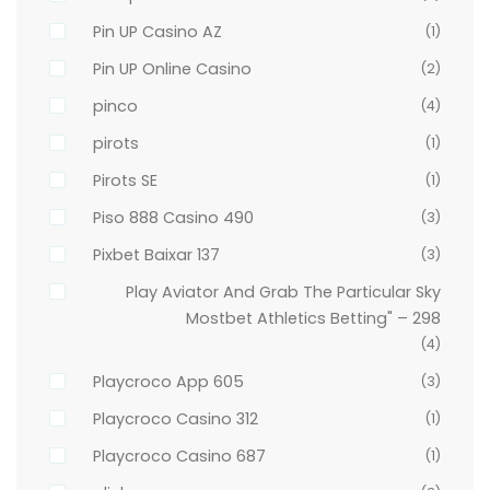
Pin UP Casino AZ
(1)
Pin UP Online Casino
(2)
pinco
(4)
pirots
(1)
Pirots SE
(1)
Piso 888 Casino 490
(3)
Pixbet Baixar 137
(3)
Play Aviator And Grab The Particular Sky
Mostbet Athletics Betting" – 298
(4)
Playcroco App 605
(3)
Playcroco Casino 312
(1)
Playcroco Casino 687
(1)