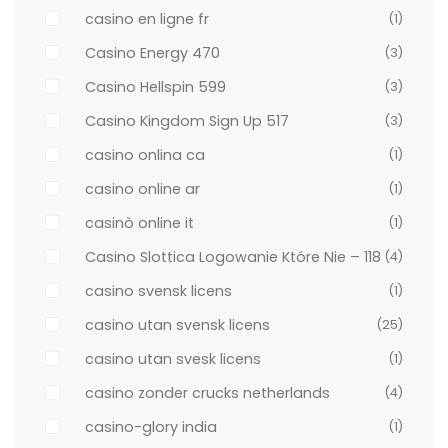
casino en ligne fr
(1)
Casino Energy 470
(3)
Casino Hellspin 599
(3)
Casino Kingdom Sign Up 517
(3)
casino onlina ca
(1)
casino online ar
(1)
casinò online it
(1)
Casino Slottica Logowanie Które Nie – 118
(4)
casino svensk licens
(1)
casino utan svensk licens
(25)
casino utan svesk licens
(1)
casino zonder crucks netherlands
(4)
casino-glory india
(1)