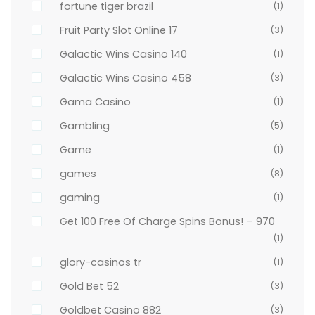
fortune tiger brazil
(1)
Fruit Party Slot Online 17
(3)
Galactic Wins Casino 140
(1)
Galactic Wins Casino 458
(3)
Gama Casino
(1)
Gambling
(5)
Game
(1)
games
(8)
gaming
(1)
Get 100 Free Of Charge Spins Bonus! – 970
(1)
glory-casinos tr
(1)
Gold Bet 52
(3)
Goldbet Casino 882
(3)