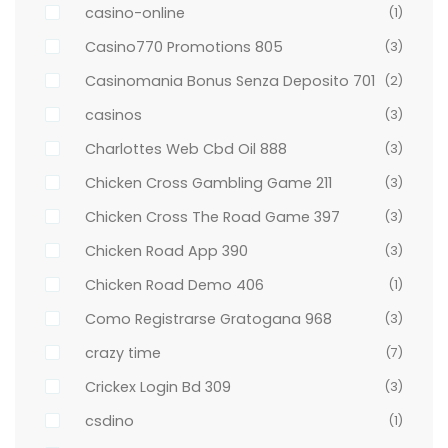
casino-online
(1)
Casino770 Promotions 805
(3)
Casinomania Bonus Senza Deposito 701
(2)
casinos
(3)
Charlottes Web Cbd Oil 888
(3)
Chicken Cross Gambling Game 211
(3)
Chicken Cross The Road Game 397
(3)
Chicken Road App 390
(3)
Chicken Road Demo 406
(1)
Como Registrarse Gratogana 968
(3)
crazy time
(7)
Crickex Login Bd 309
(3)
csdino
(1)