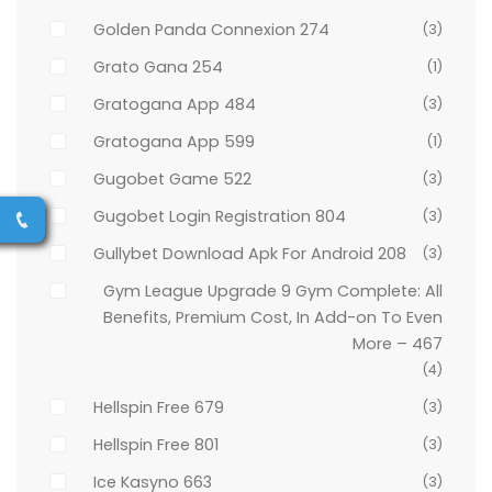
Golden Panda Connexion 274
(3)
Grato Gana 254
(1)
Gratogana App 484
(3)
Gratogana App 599
(1)
Gugobet Game 522
(3)
Gugobet Login Registration 804
(3)
Gullybet Download Apk For Android 208
(3)
Gym League Upgrade 9 Gym Complete: All
Benefits, Premium Cost, In Add-on To Even
More – 467
(4)
Hellspin Free 679
(3)
Hellspin Free 801
(3)
Ice Kasyno 663
(3)