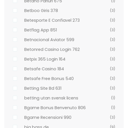
Betano Pariuri 675
(1)
Betboo Giris 378
(3)
Betesporte E Confiavel 273
(3)
Betflag App 851
(3)
Betnacional Aviator 599
(3)
Betonred Casino Login 762
(3)
Betpix 365 Login 164
(3)
Betsafe Casino 184
(3)
Betsafe Free Bonus 540
(3)
Betting Site Bd 631
(3)
betting utan svensk licens
(1)
Bgame Bonus Benvenuto 806
(1)
Bgame Recensioni 990
(3)
big bass de
(9)