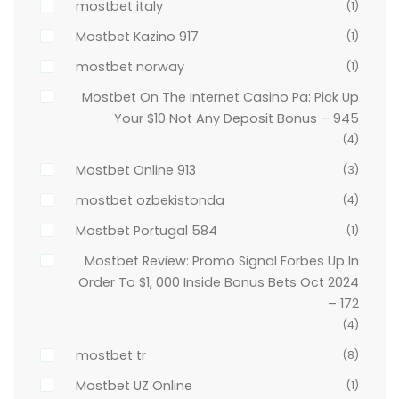
mostbet italy
(1)
Mostbet Kazino 917
(1)
mostbet norway
(1)
Mostbet On The Internet Casino Pa: Pick Up
Your $10 Not Any Deposit Bonus – 945
(4)
Mostbet Online 913
(3)
mostbet ozbekistonda
(4)
Mostbet Portugal 584
(1)
Mostbet Review: Promo Signal Forbes Up In
Order To $1, 000 Inside Bonus Bets Oct 2024
– 172
(4)
mostbet tr
(8)
Mostbet UZ Online
(1)