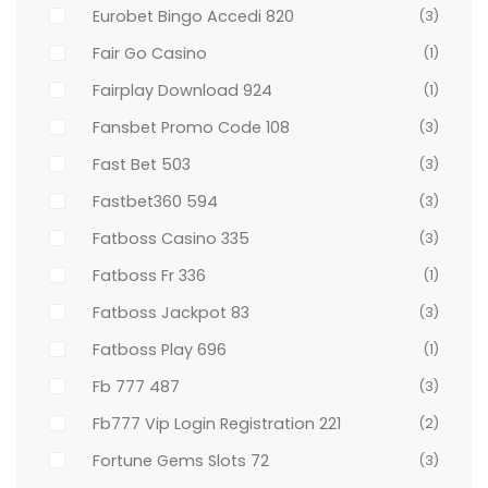
Eurobet Bingo Accedi 820
(3)
Fair Go Casino
(1)
Fairplay Download 924
(1)
Fansbet Promo Code 108
(3)
Fast Bet 503
(3)
Fastbet360 594
(3)
Fatboss Casino 335
(3)
Fatboss Fr 336
(1)
Fatboss Jackpot 83
(3)
Fatboss Play 696
(1)
Fb 777 487
(3)
Fb777 Vip Login Registration 221
(2)
Fortune Gems Slots 72
(3)