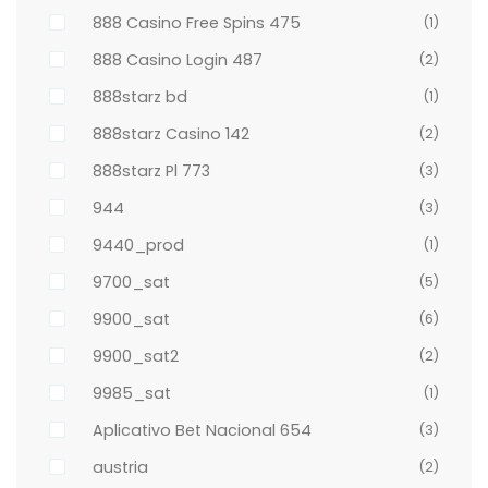
888 Casino Free Spins 475
(1)
888 Casino Login 487
(2)
888starz bd
(1)
888starz Casino 142
(2)
888starz Pl 773
(3)
944
(3)
9440_prod
(1)
9700_sat
(5)
9900_sat
(6)
9900_sat2
(2)
9985_sat
(1)
Aplicativo Bet Nacional 654
(3)
austria
(2)