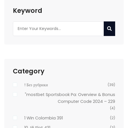
Keyword
Category
! Без рубрики
(39)
"mostbet Sportsbook Pa: Overview & Bonus
Computer Code 2024 – 229
(4)
1 Win Colombia 391
(2)
10 Jili Slot 431
(3)