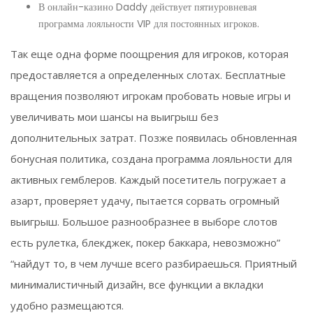
В онлайн-казино Daddy действует пятиуровневая
программа лояльности VIP для постоянных игроков.
Так еще одна форме поощрения для игроков, которая
предоставляется а определенных слотах. Бесплатные
вращения позволяют игрокам пробовать новые игры и
увеличивать мои шансы на выигрыш без
дополнительных затрат. Позже появилась обновленная
бонусная политика, создана программа лояльности для
активных гемблеров. Каждый посетитель погружает а
азарт, проверяет удачу, пытается сорвать огромный
выигрыш. Большое разнообразнее в выборе слотов
есть рулетка, блекджек, покер баккара, невозможно”
“найдут то, в чем лучше всего разбираешься. Приятный
минималистичный дизайн, все функции а вкладки
удобно размещаются.