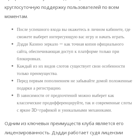
круглосуточную поддержку пользователей по всем
моментам.
После успешного входа вы окажетесь в личном кабинете, где
сможете выберет интересующую вас игру и начать играть.
Дэдди Казино зеркало — как точная копия официального
сайта, обеспечивающая доступ к платформе только при
блокировках.
Каждый из их видов слотов существует свои особенности
только преимущества.
Перед первым пополнением не забывайте домой положенные
подарки а регистрацию.
В зависимости от предпочтений можно выберет как
классические продифференцируйте, так и современные слоты
с яркие 3D-графикой и уникальными механиками.
Одним из ключевых преимуществ клуба является его
лицензированность. Дэдди работает судя лицензии