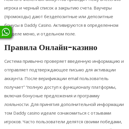
игрока и черный список а закрытию счета. Ваучеры
(промокоды) дают бездепозитные или депозитные
бонусы в Daddy Casino. Активируются в определенном
разделе меню, и отдельном поле.
Правила Онлайн-казино
Система привычно проверяет введенную информацию и
отправляет подтверждающее письмо для активации
аккаунта. После верификации email пользователь
получает” “полную доступ к функционалу платформы,
включая бонусные предложения и программу
лояльности. Для принятия дополнительной информации
том Daddy casino идеале ознакомиться с отзывами
игроков. Часто пользователи делятся своими победами,