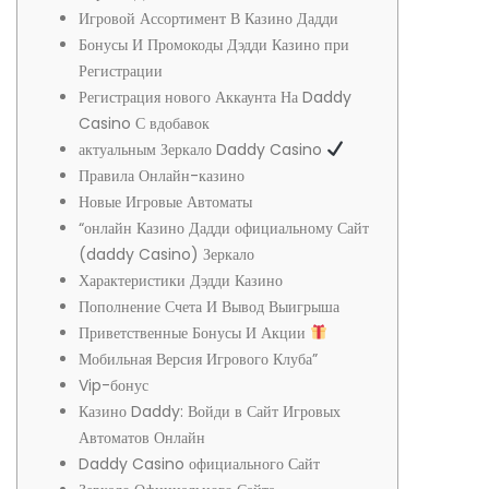
Игровой Ассортимент В Казино Дадди
Бонусы И Промокоды Дэдди Казино при
Регистрации
Регистрация нового Аккаунта На Daddy
Casino С вдобавок
актуальным Зеркало Daddy Casino
Правила Онлайн-казино
Новые Игровые Автоматы
“онлайн Казино Дадди официальному Сайт
(daddy Casino) Зеркало
Характеристики Дэдди Казино
Пополнение Счета И Вывод Выигрыша
Приветственные Бонусы И Акции
Мобильная Версия Игрового Клуба”
Vip-бонус
Казино Daddy: Войди в Сайт Игровых
Автоматов Онлайн
Daddy Casino официального Сайт