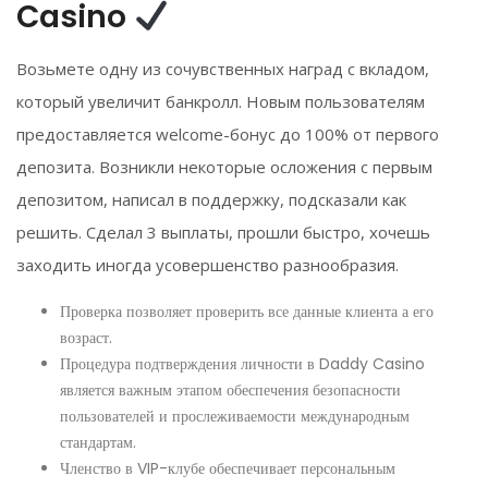
Casino
Возьмете одну из сочувственных наград с вкладом,
который увеличит банкролл. Новым пользователям
предоставляется welcome-бонус до 100% от первого
депозита. Возникли некоторые осложения с первым
депозитом, написал в поддержку, подсказали как
решить. Сделал 3 выплаты, прошли быстро, хочешь
заходить иногда усовершенство разнообразия.
Проверка позволяет проверить все данные клиента а его
возраст.
Процедура подтверждения личности в Daddy Casino
является важным этапом обеспечения безопасности
пользователей и прослеживаемости международным
стандартам.
Членство в VIP-клубе обеспечивает персональным