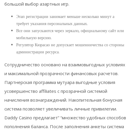
большой выбор азартных игр.
Этап регистрации занимает меньше несколько минут а
требует указания персональных данных.
Все они запускаются через зеркало, официальному сайт или
мобильную версию.
Регулятор Кюрасао не допускает мошенничества со стороны
администрации ресурса.
Сотрудничество основано на взаимовыгодных условиях
и максимальной прозрачности финансовых расчетов.
Партнерская программа мутуара выгодные условия
усовершенство affiliates с прозрачной системой
начисления вознаграждений. Накопительная бонусная
система позволяет увеличивать личные привилегии.
Daddy Casino предлагает” “множество удобных способов
пополнения баланса. После заполнения анкеты система