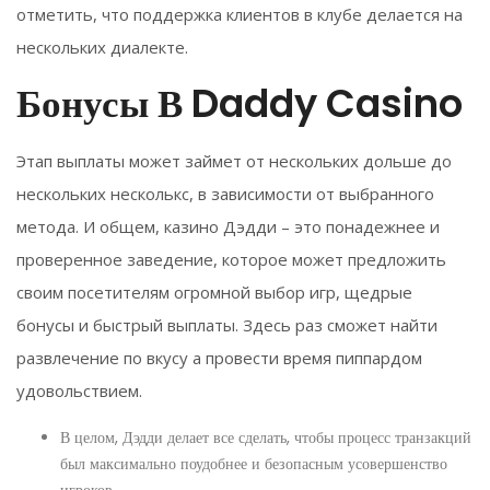
отметить, что поддержка клиентов в клубе делается на
нескольких диалекте.
Бонусы В Daddy Casino
Этап выплаты может займет от нескольких дольше до
нескольких несколькс, в зависимости от выбранного
метода. И общем, казино Дэдди – это понадежнее и
проверенное заведение, которое может предложить
своим посетителям огромной выбор игр, щедрые
бонусы и быстрый выплаты. Здесь раз сможет найти
развлечение по вкусу а провести время пиппардом
удовольствием.
В целом, Дэдди делает все сделать, чтобы процесс транзакций
был максимально поудобнее и безопасным усовершенство
игроков.