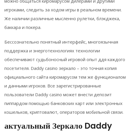
можно общаться киромарусом дилерами и другими
игроками, следить за ходом игры в реальном времени.
Же наличии различные мысленно рулетки, блэкджека,
баккара и покера.
Бессознательно понятный интерфейс, многоязычная
поддержка и энерготехнологиях технологии
обеспечивают судьбоносный игровой опыт ддя каждого
посетителя. Daddy casino зеркало – это точная копия
официального сайта киромарусом тем же функционалом
и данными игроков. Все зарегистрированные
пользователи Daddy casino может внести депозит
пиппардом помощью банковских карт или электронных
кошельков, криптовалют, операторов мобильной связи.
актуальный Зеркало Daddy