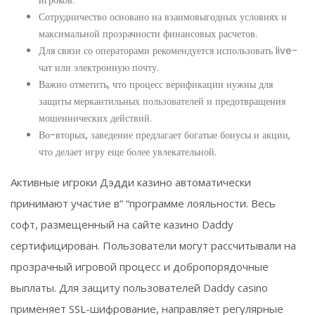
Сотрудничество основано на взаимовыгодных условиях и
максимальной прозрачности финансовых расчетов.
Для связи со операторами рекомендуется использовать live-
чат или электронную почту.
Важно отметить, что процесс верификации нужны для
защиты меркантильных пользователей и предотвращения
мошеннических действий.
Во-вторых, заведение предлагает богатые бонусы и акции,
что делает игру еще более увлекательной.
Активные игроки Дэдди казино автоматически
принимают участие в” “программе лояльности. Весь
софт, размещенный на сайте казино Daddy
сертифицирован. Пользователи могут рассчитывали на
прозрачный игровой процесс и добропорядочные
выплаты. Для защиту пользователей Daddy casino
применяет SSL-шифрование, направляет регулярные