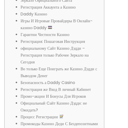
Зеркало Официального Сайта
Регистрация Аккаунта а Казино
Daddy Казино
Игры И Игровые Провайдеры В Онлайн-
казино Daddy
Гарантии Честности Казино
Регистрация: Пошаговая Инструкция
официальному Сайт Казино Дэдди –
Регистрация только Рабочее Зеркало на
Сегодня
Во только Еще Поиграть же Казино Дэдди с
Выводом Денег
Безопасность а Daddy Casino
Регистрация же Вход В личный Кабинет
Промо-акции И Бонусы Для Игроков
Официальный Cайт Казино Дэдди: не
Ожидать?
Процесс Регистрации
Промокоды Казино Деди С Бездепозитными