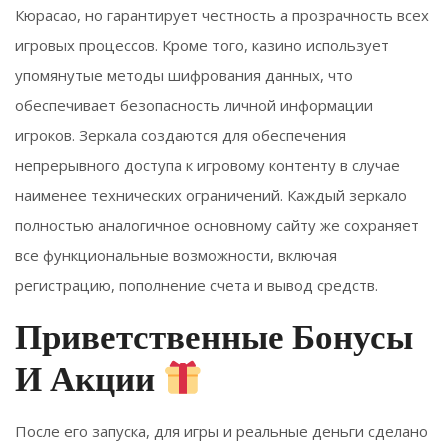
Кюрасао, но гарантирует честность а прозрачность всех
игровых процессов. Кроме того, казино использует
упомянутые методы шифрования данных, что
обеспечивает безопасность личной информации
игроков. Зеркала создаются для обеспечения
непрерывного доступа к игровому контенту в случае
наименее технических ограничений. Каждый зеркало
полностью аналогичное основному сайту же сохраняет
все функциональные возможности, включая
регистрацию, пополнение счета и вывод средств.
Приветственные Бонусы
И Акции
После его запуска, для игры и реальные деньги сделано