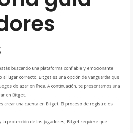
dores
s
 estás buscando una plataforma confiable y emocionante
do al lugar correcto. Bitget es una opción de vanguardia que
juegos de azar en línea. A continuación, te presentamos una
ar en Bitget.
s crear una cuenta en Bitget. El proceso de registro es
 y la protección de los jugadores, Bitget requiere que