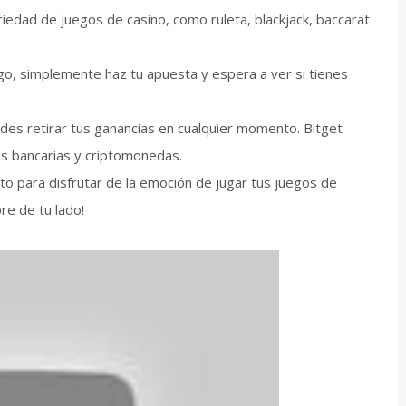
variedad de juegos de casino, como ruleta, blackjack, baccarat
go, simplemente haz tu apuesta y espera a ver si tienes
uedes retirar tus ganancias en cualquier momento. Bitget
as bancarias y criptomonedas.
listo para disfrutar de la emoción de jugar tus juegos de
re de tu lado!