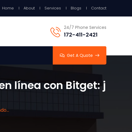
Home
About
Services
Blogs
Contact
24/7 Phone Services
172-411-2421
Get A Quote
 línea con Bitget: j
o...