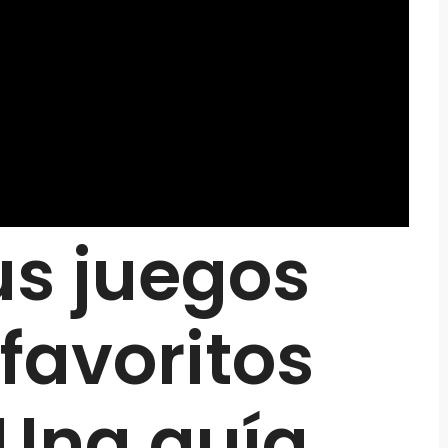
us juegos
favoritos
 Una guía