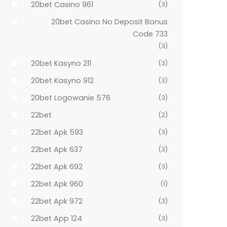
20bet Casino 961
(3)
20bet Casino No Deposit Bonus
Code 733
(3)
20bet Kasyno 211
(3)
20bet Kasyno 912
(3)
20bet Logowanie 576
(3)
22bet
(2)
22bet Apk 593
(3)
22bet Apk 637
(3)
22bet Apk 692
(3)
22bet Apk 960
(1)
22bet Apk 972
(3)
22bet App 124
(3)