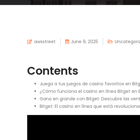
awsstreet
June 9, 2025
Uncategori
Contents
Juega a tus juegos de casino favoritos en Bit
¿Cómo funciona el casino en línea Bitget en 
Gana en grande con Bitget: Descubre las vent
Bitget: El casino en línea que está revolucion