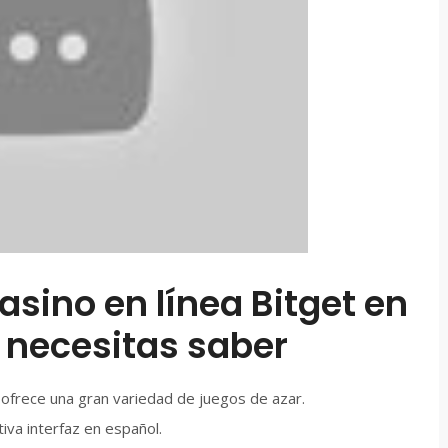
sino en línea Bitget en
 necesitas saber
y ofrece una gran variedad de juegos de azar.
tiva interfaz en español.