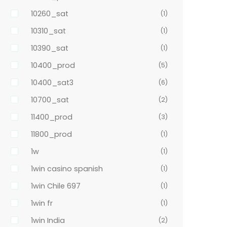
10260_sat
(1)
10310_sat
(1)
10390_sat
(1)
10400_prod
(5)
10400_sat3
(6)
10700_sat
(2)
11400_prod
(3)
11800_prod
(1)
1w
(1)
1win casino spanish
(1)
1win Chile 697
(1)
1win fr
(1)
1win India
(2)