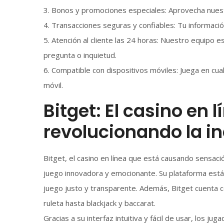
3. Bonos y promociones especiales: Aprovecha nuest
4. Transacciones seguras y confiables: Tu informaci
5. Atención al cliente las 24 horas: Nuestro equipo 
pregunta o inquietud.
6. Compatible con dispositivos móviles: Juega en cua
móvil.
Bitget: El casino en 
revolucionando la i
Bitget, el casino en línea que está causando sensaci
juego innovadora y emocionante. Su plataforma está d
juego justo y transparente. Además, Bitget cuenta 
ruleta hasta blackjack y baccarat.
Gracias a su interfaz intuitiva y fácil de usar, los j