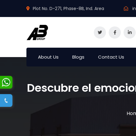
Plot No. D-271, Phase-8B, Ind. Area
i
About Us
Blogs
Contact Us
Descubre el emocion
Ho