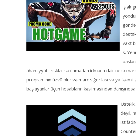
işlək 
yoxdur
göndər
dəstək
vaxt b
s. Yen
başlan
əhəmiyyətli risklər saxlamadan idmana dair necə mər
proqramının üzvü olur və mərc sığortası və ya təkmillə
başlayanlar üçün hesabların kəsilməsindən danışırıqsa, 
Üstəlik
deyil, 
istifad
Counter