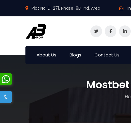
Plot No. D-271, Phase-8B, Ind. Area
i
About Us
Blogs
Contact Us
Mostbet
H