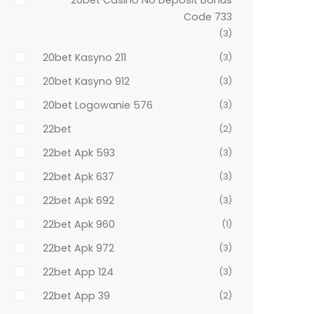
Code 733
(3)
20bet Kasyno 211
(3)
20bet Kasyno 912
(3)
20bet Logowanie 576
(3)
22bet
(2)
22bet Apk 593
(3)
22bet Apk 637
(3)
22bet Apk 692
(3)
22bet Apk 960
(1)
22bet Apk 972
(3)
22bet App 124
(3)
22bet App 39
(2)