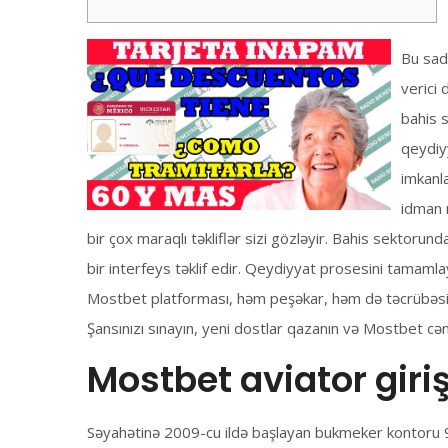
Bu sad
verici 
bahis s
qeydiy
imkanla
idman 
bir çox maraqlı təkliflər sizi gözləyir. Bahis sektorund
bir interfeys təklif edir. Qeydiyyat prosesini tamamla
Mostbet platforması, həm peşəkar, həm də təcrübəsiz ba
Şansınızı sınayın, yeni dostlar qazanın və Mostbet cəmi
Mostbet aviator giri
Səyahətinə 2009-cu ildə başlayan bukmeker kontoru 9