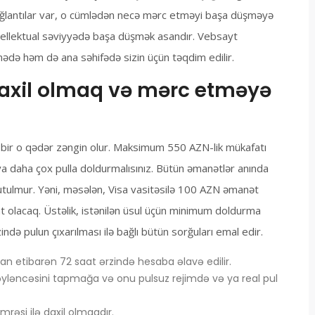
 bağlantılar var, o cümlədən necə mərc etməyi başa düşməyə
ellektual səviyyədə başa düşmək asandır. Vebsayt
ədə həm də ana səhifədə sizin üçün təqdim edilir.
axil olmaq və mərc etməyə
 bir o qədər zəngin olur. Maksimum 550 AZN-lik mükafatı
a daha çox pulla doldurmalısınız. Bütün əmanətlər anında
ulmur. Yəni, məsələn, Visa vasitəsilə 100 AZN əmanət
olacaq. Üstəlik, istənilən üsul üçün minimum doldurma
ə pulun çıxarılması ilə bağlı bütün sorğuları emal edir.
dan etibarən 72 saat ərzində hesaba əlavə edilir.
 əyləncəsini tapmağa və onu pulsuz rejimdə və ya real pul
mrəsi ilə daxil olmaqdır.