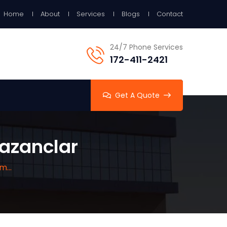
Home
About
Services
Blogs
Contact
24/7 Phone Services
172-411-2421
Get A Quote
azanclar
...