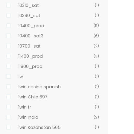
10310_sat
(1)
10390_sat
(1)
10400_prod
(5)
10400_sat3
(6)
10700_sat
(2)
11400_prod
(3)
11800_prod
(1)
1w
(1)
1win casino spanish
(1)
1win Chile 697
(1)
1win fr
(1)
1win India
(2)
1win Kazahstan 565
(1)