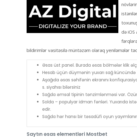
növləri
istənil
toxunuş
də iOS 
fərqlər
bildirimlər vasitəsilə müntəzəm olaraq yeniləmələr tə
Əsas üst panel. Burada əsas bölmələr klik əlça
Hesab üçün düymənin yuxarı sağ küncündə (q
Aşağıda əsas səhifənin ekranını konfiqurasiya e
s. siyahısı bilərsiniz
Sağda əmsal tipinin tənzimlənməsi var. Özünüz
Solda – populyar idman fənləri. Yuxarıda is
edir.
Sağda hər hansı bir təsadüfi oyun yayımlanı
Saytın əsas elementləri Mostbet