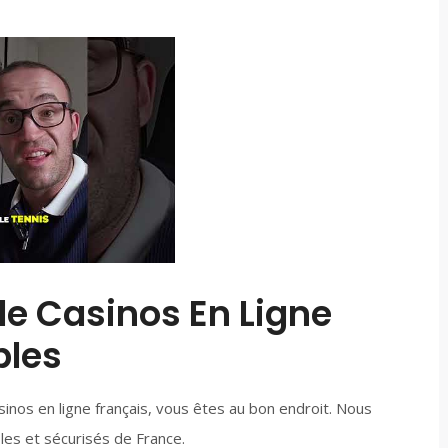
de Casinos En Ligne
bles
sinos en ligne français, vous êtes au bon endroit. Nous
bles et sécurisés de France.