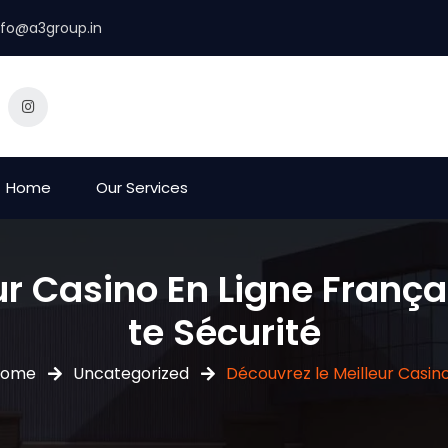
nfo@a3group.in
Home
Our Services
ur Casino En Ligne França
te Sécurité
Home
Uncategorized
Découvrez le Meilleur Casino.