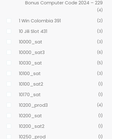
Bonus Computer Code 2024 – 229
(4)
1 Win Colombia 391
(2)
10 Jili Slot 431
(3)
10000_sat
(3)
10000_sat3
(6)
10030_sat
(5)
10100_sat
(3)
10100_sat2
(1)
10170_sat
(1)
10200_prod3
(4)
10200_sat
(1)
10200_sat2
(1)
10250_prod
(1)