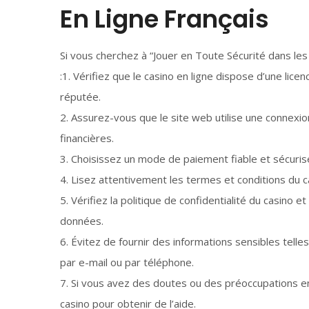
En Ligne Français
Si vous cherchez à “Jouer en Toute Sécurité dans les 
:1. Vérifiez que le casino en ligne dispose d’une lic
réputée.
2. Assurez-vous que le site web utilise une connex
financières.
3. Choisissez un mode de paiement fiable et sécuris
4. Lisez attentivement les termes et conditions du ca
5. Vérifiez la politique de confidentialité du casino
données.
6. Évitez de fournir des informations sensibles tel
par e-mail ou par téléphone.
7. Si vous avez des doutes ou des préoccupations en 
casino pour obtenir de l’aide.