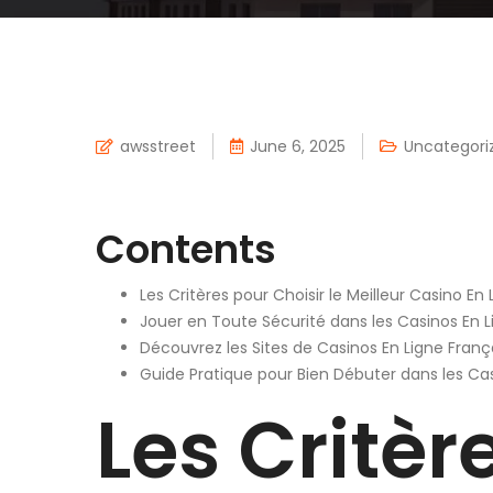
awsstreet
June 6, 2025
Uncategori
Contents
Les Critères pour Choisir le Meilleur Casino En
Jouer en Toute Sécurité dans les Casinos En L
Découvrez les Sites de Casinos En Ligne Françai
Guide Pratique pour Bien Débuter dans les Cas
Les Critèr