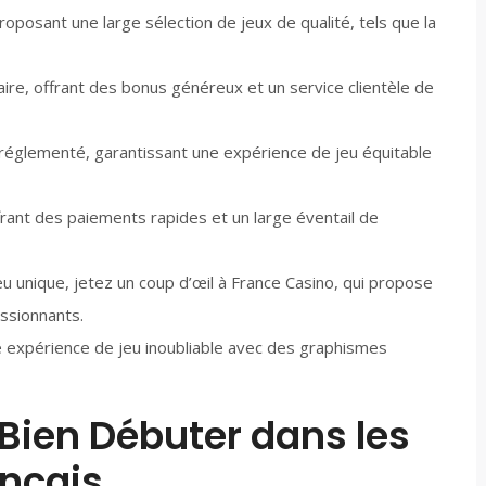
roposant une large sélection de jeux de qualité, tels que la
ire, offrant des bonus généreux et un service clientèle de
t réglementé, garantissant une expérience de jeu équitable
ffrant des paiements rapides et un large éventail de
eu unique, jetez un coup d’œil à France Casino, qui propose
essionnants.
ne expérience de jeu inoubliable avec des graphismes
Bien Débuter dans les
ançais