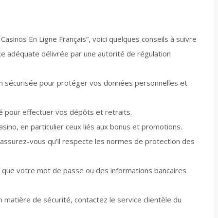
Casinos En Ligne Français”, voici quelques conseils à suivre
ence adéquate délivrée par une autorité de régulation
ion sécurisée pour protéger vos données personnelles et
é pour effectuer vos dépôts et retraits.
sino, en particulier ceux liés aux bonus et promotions.
 et assurez-vous qu’il respecte les normes de protection des
les que votre mot de passe ou des informations bancaires
matière de sécurité, contactez le service clientèle du