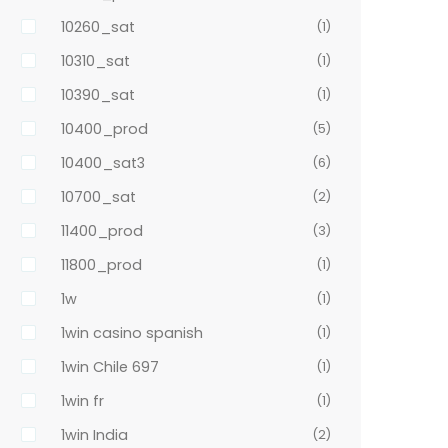
10260_sat
(1)
10310_sat
(1)
10390_sat
(1)
10400_prod
(5)
10400_sat3
(6)
10700_sat
(2)
11400_prod
(3)
11800_prod
(1)
1w
(1)
1win casino spanish
(1)
1win Chile 697
(1)
1win fr
(1)
1win India
(2)