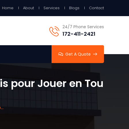
Home
About
Services
Blogs
Contact
24/7 Phone Services
172-411-2421
Get A Quote
is pour Jouer en Tou
..