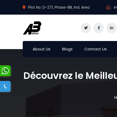
Plot No. D-271, Phase-8B, Ind. Area
i
About Us
Blogs
Contact Us
Découvrez le Meille