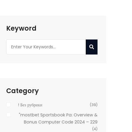
Keyword
Category
! Без рубрики
(39)
"mostbet Sportsbook Pa: Overview &
Bonus Computer Code 2024 – 229
(4)