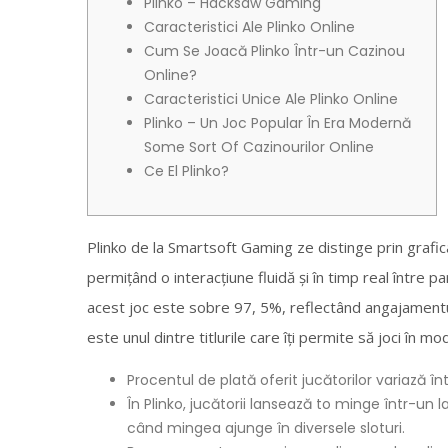
Plinko – Hacksaw Gaming
Caracteristici Ale Plinko Online
Cum Se Joacă Plinko Într-un Cazinou
Online?
Caracteristici Unice Ale Plinko Online
Plinko – Un Joc Popular În Era Modernă
Some Sort Of Cazinourilor Online
Ce El Plinko?
Plinko de la Smartsoft Gaming ze distinge prin grafica
permițând o interacțiune fluidă și în timp real între 
acest joc este sobre 97, 5%, reflectând angajamentul 
este unul dintre titlurile care îți permite să joci în 
Procentul de plată oferit jucătorilor variază î
În Plinko, jucătorii lansează to minge într-un 
când mingea ajunge în diversele sloturi.