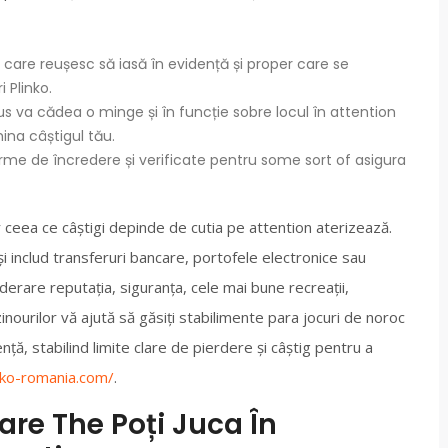
e care reușesc să iasă în evidență și proper care se
i Plinko.
s va cădea o minge și în funcție sobre locul în attention
ina câștigul tău.
orme de încredere și verificate pentru some sort of asigura
r ceea ce câștigi depinde de cutia pe attention aterizează.
i includ transferuri bancare, portofele electronice sau
derare reputația, siguranța, cele mai bune recreații,
zinourilor vă ajută să găsiți stabilimente para jocuri de noroc
nță, stabilind limite clare de pierdere și câștig pentru a
nko-romania.com/
.
are The Poți Juca În