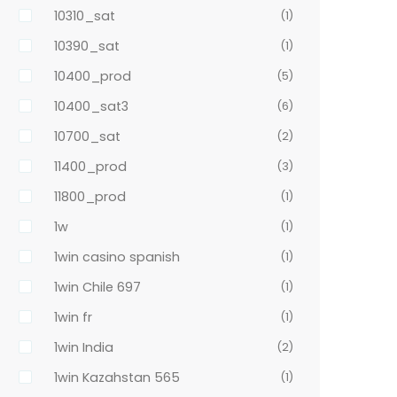
10310_sat
(1)
10390_sat
(1)
10400_prod
(5)
10400_sat3
(6)
10700_sat
(2)
11400_prod
(3)
11800_prod
(1)
1w
(1)
1win casino spanish
(1)
1win Chile 697
(1)
1win fr
(1)
1win India
(2)
1win Kazahstan 565
(1)