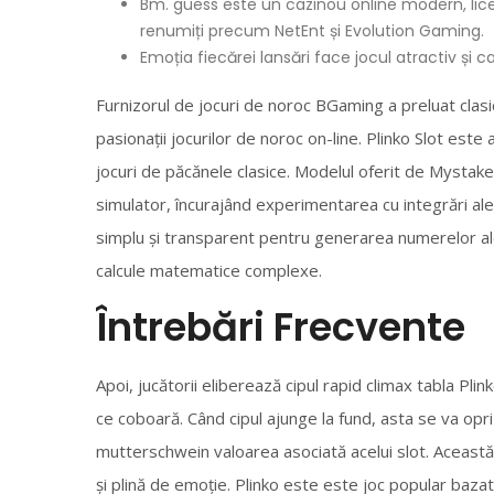
Bm. guess este un cazinou online modern, licen
renumiți precum NetEnt și Evolution Gaming.
Emoția fiecărei lansări face jocul atractiv și c
Furnizorul de jocuri de noroc BGaming a preluat clasi
pasionații jocurilor de noroc on-line. Plinko Slot est
jocuri de păcănele clasice. Modelul oferit de Mystake 
simulator, încurajând experimentarea cu integrări ale 
simplu și transparent pentru generarea numerelor alea
calcule matematice complexe.
Întrebări Frecvente
Apoi, jucătorii eliberează cipul rapid climax tabla P
ce coboară. Când cipul ajunge la fund, asta se va opri 
mutterschwein valoarea asociată acelui slot. Această 
și plină de emoție. Plinko este este joc popular bazat