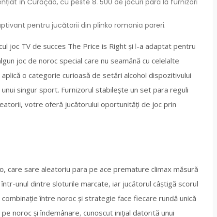
țiat în Curaçao, cu peste 8. 500 de jocuri para la furnizori
aptivant pentru jucătorii din plinko romania pareri.
cul joc TV de succes The Price is Right și l-a adaptat pentru
e algun joc de noroc special care nu seamănă cu celelalte
aplică o categorie curioasă de setări alcohol dispozitivului
unui singur sport. Furnizorul stabilește un set para reguli
torii, votre oferă jucătorului oportunități de joc prin
linko, care sare aleatoriu para pe ace premature climax măsură
într-unul dintre sloturile marcate, iar jucătorul câștigă scorul
combinație între noroc și strategie face fiecare rundă unică
 pe noroc și îndemânare, cunoscut inițial datorită unui