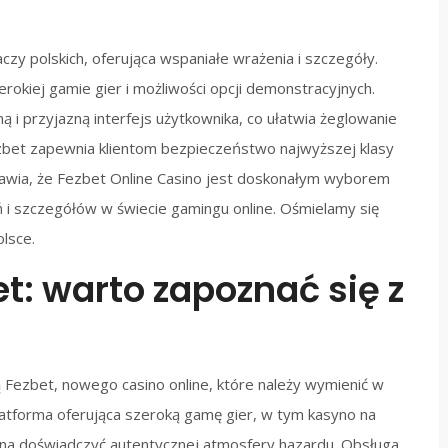
czy polskich, oferująca wspaniałe wrażenia i szczegóły.
erokiej gamie gier i możliwości opcji demonstracyjnych.
i przyjazną interfejs użytkownika, co ułatwia żeglowanie
zbet zapewnia klientom bezpieczeństwo najwyższej klasy
prawia, że Fezbet Online Casino jest doskonałym wyborem
 i szczegółów w świecie gamingu online. Ośmielamy się
lsce.
t: warto zapoznać się z
 Fezbet, nowego casino online, które należy wymienić w
latforma oferująca szeroką gamę gier, w tym kasyno na
żna doświadczyć autentycznej atmosfery hazardu. Obsługa