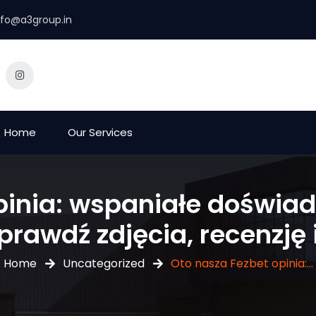
nfo@a3group.in
Home
Our Services
pinia: wspaniałe doświad
Sprawdź zdjęcia, recenzję 
Home
Uncategorized
Oto nasza Fezbet opinia:...