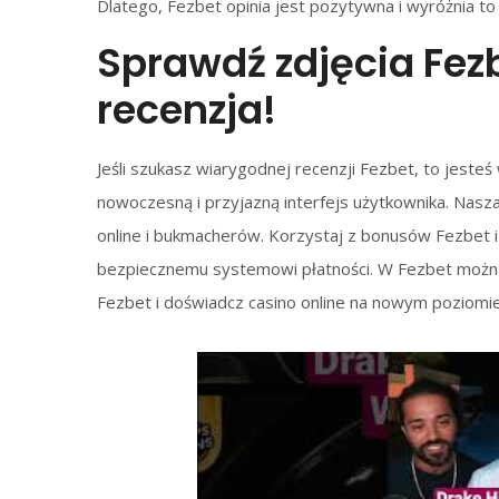
Dlatego, Fezbet opinia jest pozytywna i wyróżnia to 
Sprawdź zdjęcia Fez
recenzja!
Jeśli szukasz wiarygodnej recenzji Fezbet, to jeste
nowoczesną i przyjazną interfejs użytkownika. Nasz
online i bukmacherów. Korzystaj z bonusów Fezbet i
bezpiecznemu systemowi płatności. W Fezbet można 
Fezbet i doświadcz casino online na nowym poziomie