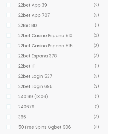
22bet App 39
(2)
22bet App 707
(3)
22Bet BD
(1)
22bet Casino Espana 510
(2)
22bet Casino Espana 515
(3)
22bet Espana 378
(3)
22bet IT
(1)
22bet Login 537
(3)
22bet Login 695
(3)
240199 (13.06)
(1)
240679
(1)
366
(3)
50 Free Spins Ggbet 906
(3)