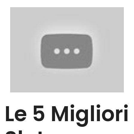
Le 5 Migliori