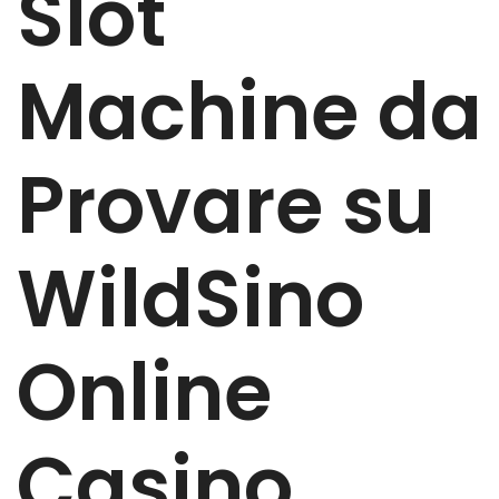
Slot
Machine da
Provare su
WildSino
Online
Casino