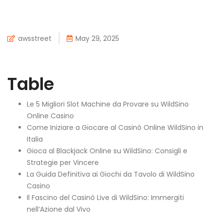
awsstreet
May 29, 2025
Table
Le 5 Migliori Slot Machine da Provare su WildSino
Online Casino
Come Iniziare a Giocare al Casinò Online WildSino in
Italia
Gioca al Blackjack Online su WildSino: Consigli e
Strategie per Vincere
La Guida Definitiva ai Giochi da Tavolo di WildSino
Casino
Il Fascino del Casinò Live di WildSino: Immergiti
nell’Azione dal Vivo