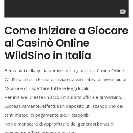
Come Iniziare a Giocare
al Casinò Online
WildSino in Italia
Benvenuti nella guida per iniziare a giocare al Casinò Online
WildSino in Italia.Prima di iniziare, assicuratevi di avere più di
18 anni e di rispettare tutte le leggi locali.
Per iniziare, create un account sul sito ufficiale di WildSino.
Successivamente, effettua un deposito utilizzando uno dei
tanti metodi di pagamento sicuri disponibili.
Non dimenticare di approfittare dei generosi bonus di
benvenuto offerti ai nuovi giocatori.