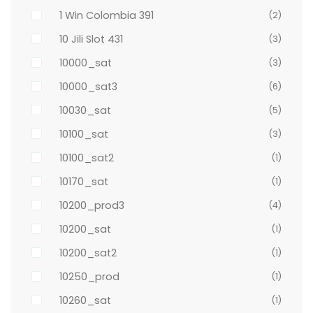
1 Win Colombia 391
(2)
10 Jili Slot 431
(3)
10000_sat
(3)
10000_sat3
(6)
10030_sat
(5)
10100_sat
(3)
10100_sat2
(1)
10170_sat
(1)
10200_prod3
(4)
10200_sat
(1)
10200_sat2
(1)
10250_prod
(1)
10260_sat
(1)