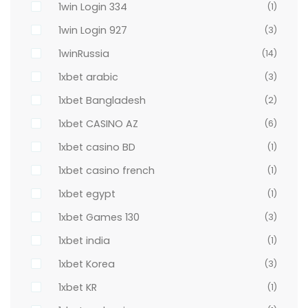
1win Login 334
(1)
1win Login 927
(3)
1winRussia
(14)
1xbet arabic
(3)
1xbet Bangladesh
(2)
1xbet CASINO AZ
(6)
1xbet casino BD
(1)
1xbet casino french
(1)
1xbet egypt
(1)
1xbet Games 130
(3)
1xbet india
(1)
1xbet Korea
(3)
1xbet KR
(1)