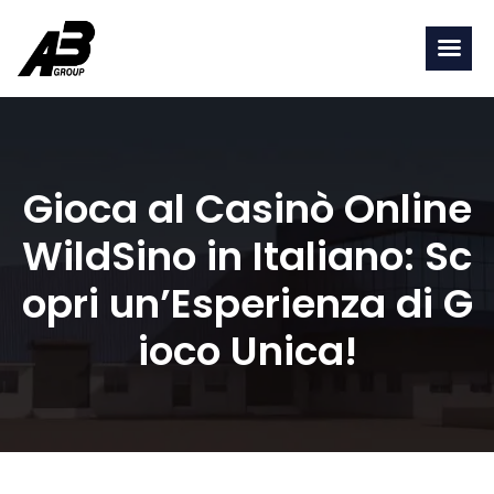
Gioca al Casinò Online
WildSino in Italiano: Sc
opri un’Esperienza di G
ioco Unica!