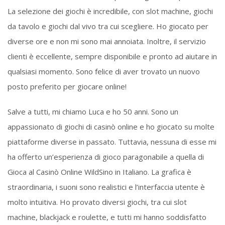
La selezione dei giochi è incredibile, con slot machine, giochi
da tavolo e giochi dal vivo tra cui scegliere. Ho giocato per
diverse ore e non mi sono mai annoiata. Inoltre, il servizio
clienti è eccellente, sempre disponibile e pronto ad aiutare in
qualsiasi momento. Sono felice di aver trovato un nuovo
posto preferito per giocare online!
Salve a tutti, mi chiamo Luca e ho 50 anni. Sono un
appassionato di giochi di casinò online e ho giocato su molte
piattaforme diverse in passato. Tuttavia, nessuna di esse mi
ha offerto un’esperienza di gioco paragonabile a quella di
Gioca al Casinò Online WildSino in Italiano. La grafica è
straordinaria, i suoni sono realistici e l’interfaccia utente è
molto intuitiva. Ho provato diversi giochi, tra cui slot
machine, blackjack e roulette, e tutti mi hanno soddisfatto