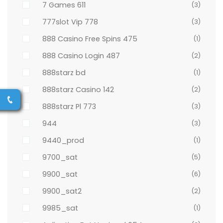
7 Games 611
(3)
777slot Vip 778
(3)
888 Casino Free Spins 475
(1)
888 Casino Login 487
(2)
888starz bd
(1)
888starz Casino 142
(2)
888starz Pl 773
(3)
944
(3)
9440_prod
(1)
9700_sat
(5)
9900_sat
(6)
9900_sat2
(2)
9985_sat
(1)