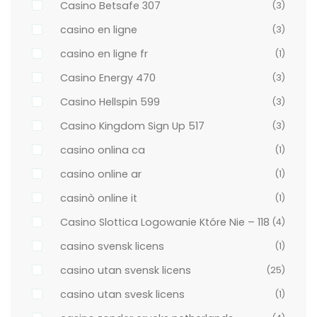
Casino Betsafe 307
(3)
casino en ligne
(3)
casino en ligne fr
(1)
Casino Energy 470
(3)
Casino Hellspin 599
(3)
Casino Kingdom Sign Up 517
(3)
casino onlina ca
(1)
casino online ar
(1)
casinò online it
(1)
Casino Slottica Logowanie Które Nie – 118
(4)
casino svensk licens
(1)
casino utan svensk licens
(25)
casino utan svesk licens
(1)