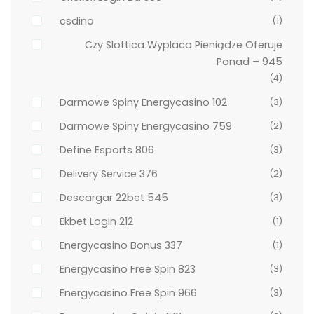
csdino
(1)
Czy Slottica Wyplaca Pieniądze Oferuje
Ponad – 945
(4)
Darmowe Spiny Energycasino 102
(3)
Darmowe Spiny Energycasino 759
(2)
Define Esports 806
(3)
Delivery Service 376
(2)
Descargar 22bet 545
(3)
Ekbet Login 212
(1)
Energycasino Bonus 337
(1)
Energycasino Free Spin 823
(3)
Energycasino Free Spin 966
(3)