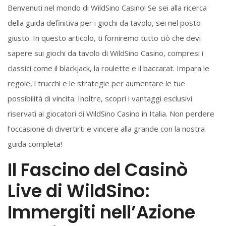
Benvenuti nel mondo di WildSino Casino! Se sei alla ricerca
della guida definitiva per i giochi da tavolo, sei nel posto
giusto. In questo articolo, ti forniremo tutto ciò che devi
sapere sui giochi da tavolo di WildSino Casino, compresi i
classici come il blackjack, la roulette e il baccarat. Impara le
regole, i trucchi e le strategie per aumentare le tue
possibilità di vincita. Inoltre, scopri i vantaggi esclusivi
riservati ai giocatori di WildSino Casino in Italia. Non perdere
l’occasione di divertirti e vincere alla grande con la nostra
guida completa!
Il Fascino del Casinò
Live di WildSino:
Immergiti nell’Azione