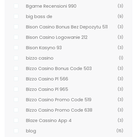
Bgame Recensioni 990
(3)
big bass de
(9)
Bison Casino Bonus Bez Depozytu 511
(3)
Bison Casino Logowanie 212
(3)
Bison Kasyno 93
(3)
bizzo casino
(1)
Bizzo Casino Bonus Code 503
(3)
Bizzo Casino Pl 566
(3)
Bizzo Casino Pl 965
(3)
Bizzo Casino Promo Code 519
(3)
Bizzo Casino Promo Code 638
(3)
Blaze Cassino App 4
(3)
blog
(15)