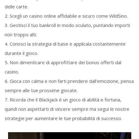
delle carte.
2. Scegli un casino online affidabile e sicuro come WildSino.
3. Gestisci il tuo bankroll in modo oculato, puntando importi
non troppo alti.
4. Conosci la strategia di base e applicala costantemente
durante il gioco.
5. Non dimenticare di approfittare dei bonus offerti dal
casino.
6. Gioca con calma e non farti prendere dall’emozione, pensa
sempre alle tue prossime giocate.
7. Ricorda che il Blackjack è un gioco di abilità e fortuna,
quindi non aspettarti di vincere sempre ma segui le nostre
strategie per aumentare le tue probabilità di successo.