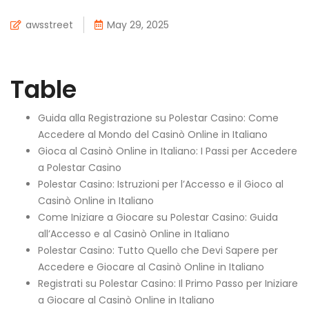
awsstreet
May 29, 2025
Table
Guida alla Registrazione su Polestar Casino: Come
Accedere al Mondo del Casinò Online in Italiano
Gioca al Casinò Online in Italiano: I Passi per Accedere
a Polestar Casino
Polestar Casino: Istruzioni per l’Accesso e il Gioco al
Casinò Online in Italiano
Come Iniziare a Giocare su Polestar Casino: Guida
all’Accesso e al Casinò Online in Italiano
Polestar Casino: Tutto Quello che Devi Sapere per
Accedere e Giocare al Casinò Online in Italiano
Registrati su Polestar Casino: Il Primo Passo per Iniziare
a Giocare al Casinò Online in Italiano