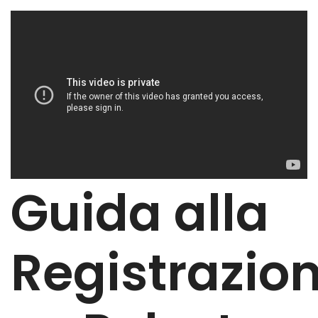
Guida alla
Registrazio