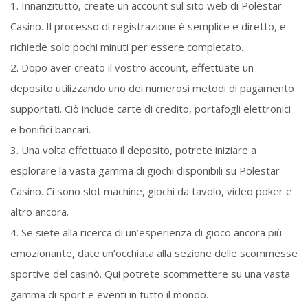
1. Innanzitutto, create un account sul sito web di Polestar
Casino. Il processo di registrazione è semplice e diretto, e
richiede solo pochi minuti per essere completato.
2. Dopo aver creato il vostro account, effettuate un
deposito utilizzando uno dei numerosi metodi di pagamento
supportati. Ciò include carte di credito, portafogli elettronici
e bonifici bancari.
3. Una volta effettuato il deposito, potrete iniziare a
esplorare la vasta gamma di giochi disponibili su Polestar
Casino. Ci sono slot machine, giochi da tavolo, video poker e
altro ancora.
4. Se siete alla ricerca di un’esperienza di gioco ancora più
emozionante, date un’occhiata alla sezione delle scommesse
sportive del casinò. Qui potrete scommettere su una vasta
gamma di sport e eventi in tutto il mondo.