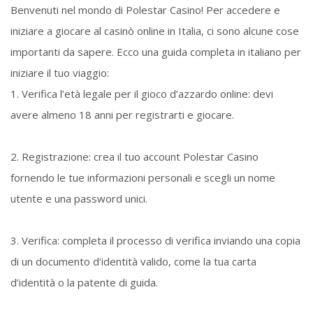
Benvenuti nel mondo di Polestar Casino! Per accedere e
iniziare a giocare al casinò online in Italia, ci sono alcune cose
importanti da sapere. Ecco una guida completa in italiano per
iniziare il tuo viaggio:
1. Verifica l’età legale per il gioco d’azzardo online: devi
avere almeno 18 anni per registrarti e giocare.
2. Registrazione: crea il tuo account Polestar Casino
fornendo le tue informazioni personali e scegli un nome
utente e una password unici.
3. Verifica: completa il processo di verifica inviando una copia
di un documento d’identità valido, come la tua carta
d’identità o la patente di guida.