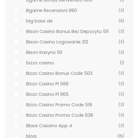
Bgame Bonus Benvenuto 806
Bgame Recensioni 990
(3)
big bass de
(9)
Bison Casino Bonus Bez Depozytu 511
(3)
Bison Casino Logowanie 212
(3)
Bison Kasyno 93
(3)
bizzo casino
(1)
Bizzo Casino Bonus Code 503
(3)
Bizzo Casino Pl 566
(3)
Bizzo Casino Pl 965
(3)
Bizzo Casino Promo Code 519
(3)
Bizzo Casino Promo Code 638
(3)
Blaze Cassino App 4
(3)
blog
(15)