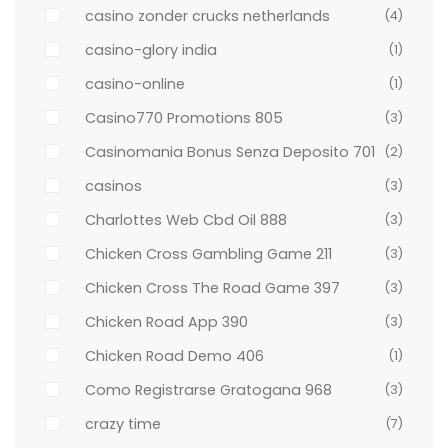
casino zonder crucks netherlands
(4)
casino-glory india
(1)
casino-online
(1)
Casino770 Promotions 805
(3)
Casinomania Bonus Senza Deposito 701
(2)
casinos
(3)
Charlottes Web Cbd Oil 888
(3)
Chicken Cross Gambling Game 211
(3)
Chicken Cross The Road Game 397
(3)
Chicken Road App 390
(3)
Chicken Road Demo 406
(1)
Como Registrarse Gratogana 968
(3)
crazy time
(7)