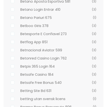
Betano Aposta Esportiva 581
(3)
Betano Login Entrar 410
(3)
Betano Pariuri 675
(1)
Betboo Giris 378
(3)
Betesporte E Confiavel 273
(3)
Betflag App 851
(3)
Betnacional Aviator 599
(3)
Betonred Casino Login 762
(3)
Betpix 365 Login 164
(3)
Betsafe Casino 184
(3)
Betsafe Free Bonus 540
(3)
Betting Site Bd 631
(3)
betting utan svensk licens
(1)
(1)