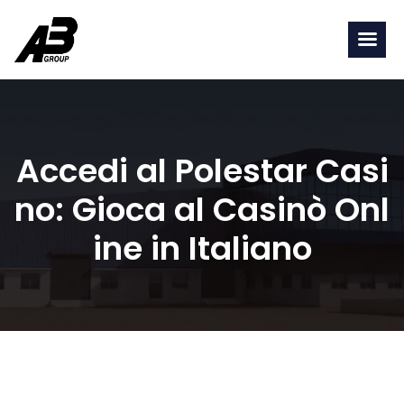
Accedi al Polestar Casi
no: Gioca al Casinò Onl
ine in Italiano