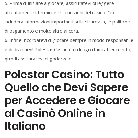
5. Prima di iniziare a giocare, assicuratevi di leggere
attentamente i termini e le condizioni del casinò. Ciò
includerà informazioni importanti sulla sicurezza, le politiche
di pagamento e molto altro ancora.
6. Infine, ricordatevi di giocare sempre in modo responsabile
e di divertirvi! Polestar Casino è un luogo di intrattenimento,
quindi assicuratevi di godervelo.
Polestar Casino: Tutto
Quello che Devi Sapere
per Accedere e Giocare
al Casinò Online in
Italiano