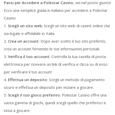
Passi per Accedere a Polestar Casino
, sei nel posto giusto!
Ecco una semplice guida in italiano per accedere a Polestar
Casino:
1.
Scegli un sito web:
Scegli un sito web di casinò online che
sia legale e affidabile in Italia.
2.
Crea un account:
Dopo aver scelto il tuo sito preferito,
crea un account fornendo le tue informazioni personali.
3.
Verifica il tuo account:
Controlla la tua casella di posta
elettronica per ricevere un link di verifica e clicca su di esso
per verificare il tuo account.
4.
Effettua un deposito:
Scegli un metodo di pagamento
sicuro e effettua un deposito per iniziare a giocare.
5.
Scegli il tuo gioco preferito:
Polestar Casino offre una
vasta gamma di giochi, quindi scegli quello che preferisci e
inizia a giocare.