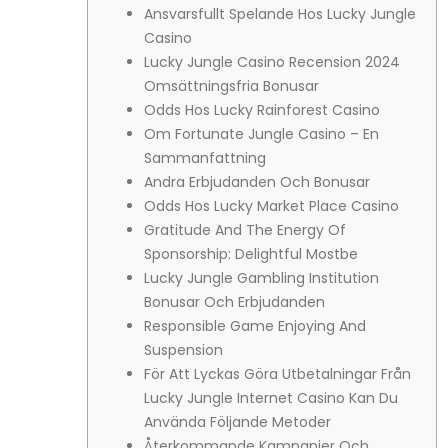
Ansvarsfullt Spelande Hos Lucky Jungle
Casino
Lucky Jungle Casino Recension 2024
Omsättningsfria Bonusar
Odds Hos Lucky Rainforest Casino
Om Fortunate Jungle Casino – En
Sammanfattning
Andra Erbjudanden Och Bonusar
Odds Hos Lucky Market Place Casino
Gratitude And The Energy Of
Sponsorship: Delightful Mostbe
Lucky Jungle Gambling Institution
Bonusar Och Erbjudanden
Responsible Game Enjoying And
Suspension
För Att Lyckas Göra Utbetalningar Från
Lucky Jungle Internet Casino Kan Du
Använda Följande Metoder
Återkommande Kampanjer Och