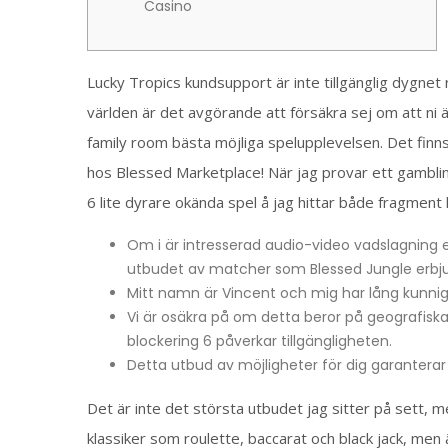
Casino
Lucky Tropics kundsupport är inte tillgänglig dygnet r
världen är det avgörande att försäkra sej om att ni 
family room bästa möjliga spelupplevelsen. Det finns
hos Blessed Marketplace! När jag provar ett gamblin
6 lite dyrare okända spel å jag hittar både fragment 
Om i är intresserad audio-video vadslagning 
utbudet av matcher som Blessed Jungle erbju
Mitt namn är Vincent och mig har lång kunni
Vi är osäkra på om detta beror på geografisk
blockering 6 påverkar tillgängligheten.
Detta utbud av möjligheter för dig garanterar
Det är inte det största utbudet jag sitter på sett, m
klassiker som roulette, baccarat och black jack, men