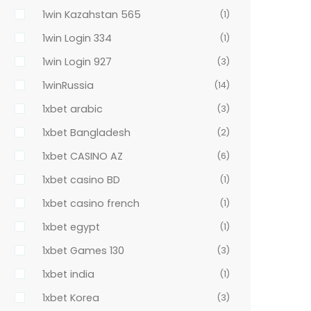
1win Kazahstan 565
(1)
1win Login 334
(1)
1win Login 927
(3)
1winRussia
(14)
1xbet arabic
(3)
1xbet Bangladesh
(2)
1xbet CASINO AZ
(6)
1xbet casino BD
(1)
1xbet casino french
(1)
1xbet egypt
(1)
1xbet Games 130
(3)
1xbet india
(1)
1xbet Korea
(3)