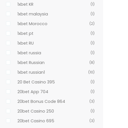
1xbet KR
(1)
1xbet malaysia
(1)
1xbet Morocco
(2)
1xbet pt
(1)
1xbet RU
(1)
1xbet russia
(1)
1xbet Russian
(8)
1xbet russian1
(10)
20 Bet Casino 395
(1)
20bet App 704
(1)
20bet Bonus Code 864
(3)
20bet Casino 250
(1)
20bet Casino 695
(3)