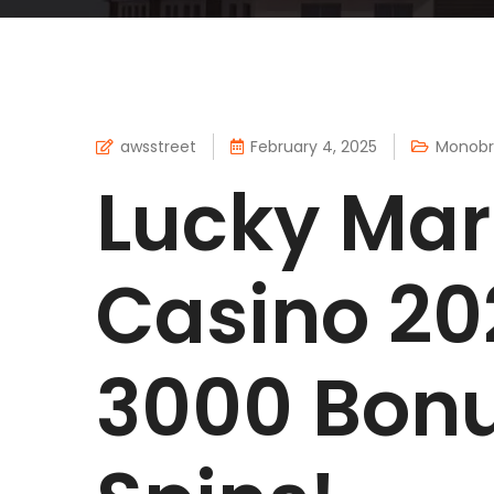
awsstreet
February 4, 2025
Monob
Lucky Mar
Casino 20
3000 Bonu