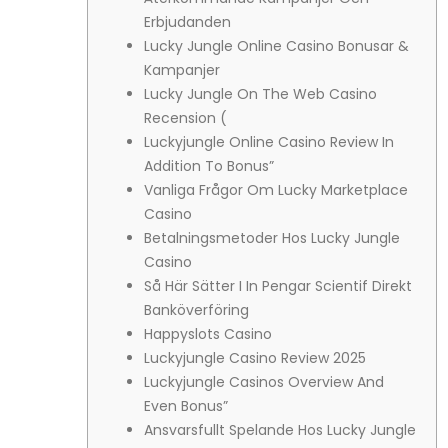
Erbjudanden
Lucky Jungle Online Casino Bonusar &
Kampanjer
Lucky Jungle On The Web Casino
Recension (
Luckyjungle Online Casino Review In
Addition To Bonus”
Vanliga Frågor Om Lucky Marketplace
Casino
Betalningsmetoder Hos Lucky Jungle
Casino
Så Här Sätter I In Pengar Scientif Direkt
Banköverföring
Happyslots Casino
Luckyjungle Casino Review 2025
Luckyjungle Casinos Overview And
Even Bonus”
Ansvarsfullt Spelande Hos Lucky Jungle