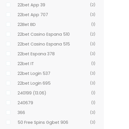
22bet App 39
(2)
22bet App 707
(3)
22Bet BD
(1)
22bet Casino Espana 510
(2)
22bet Casino Espana 515
(3)
22bet Espana 378
(3)
22bet IT
(1)
22bet Login 537
(3)
22bet Login 695
(3)
240199 (13.06)
(1)
240679
(1)
366
(3)
50 Free Spins Ggbet 906
(3)