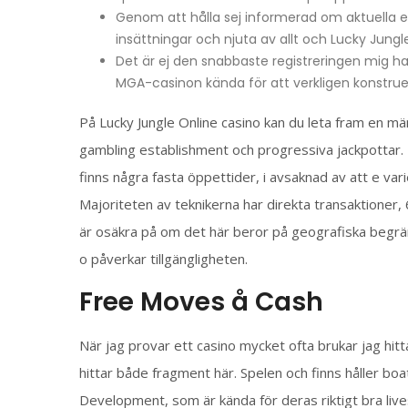
Genom att hålla sej informerad om aktuella 
insättningar och njuta av allt och Lucky Jungle
Det är ej den snabbaste registreringen mig h
MGA-casinon kända för att verkligen konstruer
På Lucky Jungle Online casino kan du leta fram en mä
gambling establishment och progressiva jackpottar. 
finns några fasta öppettider, i avsaknad av att e v
Majoriteten av teknikerna har direkta transaktioner,
är osäkra på om det här beror på geografiska begrän
o påverkar tillgängligheten.
Free Moves å Cash
När jag provar ett casino mycket ofta brukar jag hitt
hittar både fragment här. Spelen och finns håller bo
Development, som är kända för deras riktigt bra live