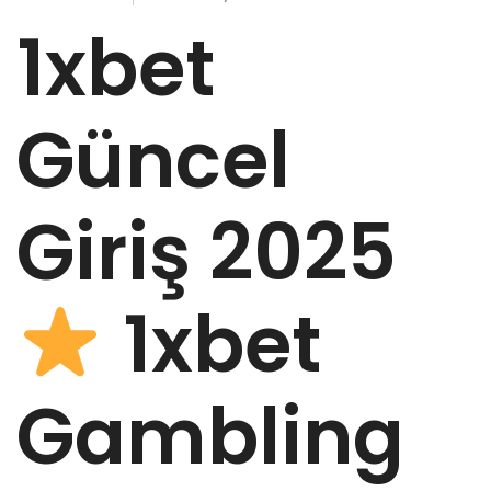
1xbet
Güncel
Giriş 2025
1xbet
Gambling