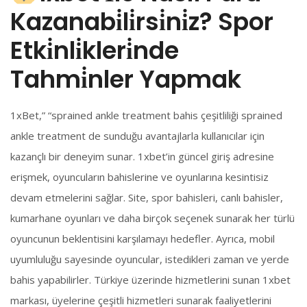
Kazanabi̇li̇rsi̇ni̇z? Spor
Etki̇nli̇kleri̇nde
Tahmi̇nler Yapmak
1xBet,” “sprained ankle treatment bahis çeşitliliği sprained
ankle treatment de sunduğu avantajlarla kullanıcılar için
kazançlı bir deneyim sunar. 1xbet’in güncel giriş adresine
erişmek, oyuncuların bahislerine ve oyunlarına kesintisiz
devam etmelerini sağlar. Site, spor bahisleri, canlı bahisler,
kumarhane oyunları ve daha birçok seçenek sunarak her türlü
oyuncunun beklentisini karşılamayı hedefler. Ayrıca, mobil
uyumluluğu sayesinde oyuncular, istedikleri zaman ve yerde
bahis yapabilirler. Türkiye üzerinde hizmetlerini sunan 1xbet
markası, üyelerine çeşitli hizmetleri sunarak faaliyetlerini