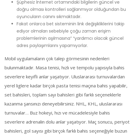
Şüphesiz İnternet ortamındaki bilgilerin güncel ve
doğru olması kontrolleri sağlanmıyor olduğundan bu
oyuncuların canını sıkmaktadır.
Fakat onlarca bet sisteminin link değişikliklerini takip
ediyor olmaları sebebiyle çoğu zaman erişim
problemlerinin aşılmasına” “yardımcı olacak güncel
adres paylaşımlarını yapamıyorlar.
Mobil uygulamaların çok talep görmesinin nedenleri
bulunmaktadır. Masa tenisi, hızlı ve tempolu yapısıyla bahis
severlere keyifli anlar yaşatıyor. Uluslararası turnuvalardan
yerel liglere kadar birçok pasta tenisi maçına bahis yapabilir,
set bahisleri, toplam sayı bahisleri gibi farklı seçeneklerle
kazanma şansınızı deneyebilirsiniz. NHL, KHL, uluslararası
turnuvalar… Buz hokeyi, hızı ve mücadelesiyle bahis
severlere adrenalin dolu anlar yaşatıyor. Maç sonucu, periyot
bahisleri, gol sayısı gibi birçok farklı bahis seçeneğiyle buzun