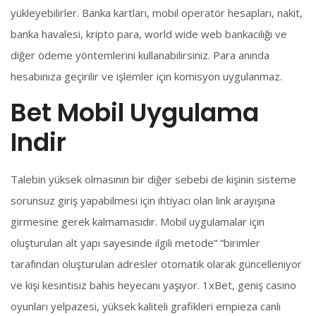
yükleyebilirler. Banka kartları, mobil operatör hesapları, nakit,
banka havalesi, kripto para, world wide web bankacılığı ve
diğer ödeme yöntemlerini kullanabilirsiniz. Para anında
hesabınıza geçirilir ve işlemler için komisyon uygulanmaz.
Bet Mobil Uygulama
Indir
Talebin yüksek olmasının bir diğer sebebi de kişinin sisteme
sorunsuz giriş yapabilmesi için ihtiyacı olan link arayışına
girmesine gerek kalmamasıdır. Mobil uygulamalar için
oluşturulan alt yapı sayesinde ilgili metode” “birimler
tarafından oluşturulan adresler otomatik olarak güncelleniyor
ve kişi kesintisiz bahis heyecanı yaşıyor. 1xBet, geniş casino
oyunları yelpazesi, yüksek kaliteli grafikleri empieza canlı