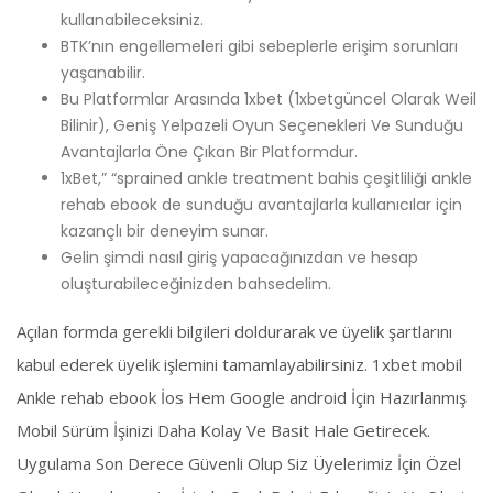
kullanabileceksiniz.
BTK’nın engellemeleri gibi sebeplerle erişim sorunları
yaşanabilir.
Bu Platformlar Arasında 1xbet (1xbetgüncel Olarak Weil
Bilinir), Geniş Yelpazeli Oyun Seçenekleri Ve Sunduğu
Avantajlarla Öne Çıkan Bir Platformdur.
1xBet,” “sprained ankle treatment bahis çeşitliliği ankle
rehab ebook de sunduğu avantajlarla kullanıcılar için
kazançlı bir deneyim sunar.
Gelin şimdi nasıl giriş yapacağınızdan ve hesap
oluşturabileceğinizden bahsedelim.
Açılan formda gerekli bilgileri doldurarak ve üyelik şartlarını
kabul ederek üyelik işlemini tamamlayabilirsiniz. 1xbet mobil
Ankle rehab ebook İos Hem Google android İçin Hazırlanmış
Mobil Sürüm İşinizi Daha Kolay Ve Basit Hale Getirecek.
Uygulama Son Derece Güvenli Olup Siz Üyelerimiz İçin Özel