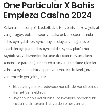
One Particular X Bahis
Empieza Casino 2024
Kullanıcılar; balompié, basketbol, kriket, tenis, hokey, golf, at
yarışı, rugby, boks, e-spor ve daha pek çok spor dalında
bahis oynayabilirler. Ayrıca, siyasi olaylar ve diğer özel
etkinlikler için para bahis oynanabilir. Ayrıca, platforma
kaydolarak ve hizmetleri kullanarak 1xbet’in avantajlarını
kendinizce para değerlendirebilirsiniz. Para çekme işlemleri,
yalnızca oyun hesabınıza para yatırmak için kullandığınız
yöntemlerle gerçekleştirilir.
1xbet Dünyanın Neredeyese Her Dilinde Her Ülkesinde
Hizmet Vermektedir.
Böylece, bahis portalının tüm işlevlerini herhangi bir
kısıtlama olmaksızın her yerde ve her zaman