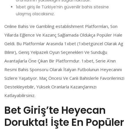
oranlarının yüksekliğini sağlamaktadır.
1xbet giriş ile Türkiye’nin güvenilir bahis sitesine
ulaşmış olacaksınız.
Online Bahis Ve Gambling establishment Platformları, Son
Yıllarda Eğlence Ve Kazanç Sağlamada Oldukça Popüler Hale
Geldi. Bu Platformlar Arasında 1xbet (1xbetgüncel Olarak Ag
Bilinir), Geniş Yelpazeli Oyun Seçenekleri Ve Sunduğu
Avantajlarla Öne Çıkan Bir Platformdur. 1xbet, Serie A’nın
Resmi Bahis Sponsoru Olarak İtalyan Futbolunun Heyecanını
Sizlere Yaşatıyor. Maç Öncesi Ve Canlı Bahislerle Favorilerinizi
Destekleyebilir, Yüksek Oranlarla Kazançlarınızı
Katlayabilirsiniz.
Bet Giriş’te Heyecan
Dorukta! İşte En Popüler