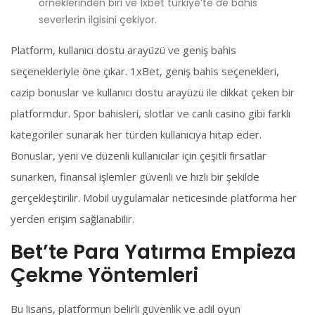
örneklerinden biri ve 1xbet türkiye’te de bahis
severlerin ilgisini çekiyor.
Platform, kullanıcı dostu arayüzü ve geniş bahis
seçenekleriyle öne çıkar. 1xBet, geniş bahis seçenekleri,
cazip bonuslar ve kullanıcı dostu arayüzü ile dikkat çeken bir
platformdur. Spor bahisleri, slotlar ve canlı casino gibi farklı
kategoriler sunarak her türden kullanıcıya hitap eder.
Bonuslar, yeni ve düzenli kullanıcılar için çeşitli fırsatlar
sunarken, finansal işlemler güvenli ve hızlı bir şekilde
gerçekleştirilir. Mobil uygulamalar neticesinde platforma her
yerden erişim sağlanabilir.
Bet’te Para Yatırma Empieza
Çekme Yöntemleri
Bu lisans, platformun belirli güvenlik ve adil oyun