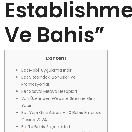
Establishme
Ve Bahis”
Content
Bet Mobil Uygulama Indir
Bet Sitesindeki Bonuslar Ve
Promosyonlar
Bet Sosyal Medya Hesapları
Vpn Üzerinden Website Sitesine Giriş
Yapın
Bet Yeni Giriş Adresi – 1 X Bahis Empieza
Casino 2024
Bet’te Bahis Seçenekleri