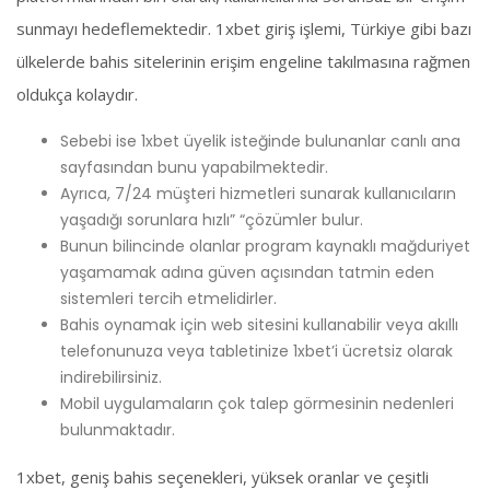
sunmayı hedeflemektedir. 1xbet giriş işlemi, Türkiye gibi bazı
ülkelerde bahis sitelerinin erişim engeline takılmasına rağmen
oldukça kolaydır.
Sebebi ise 1xbet üyelik isteğinde bulunanlar canlı ana
sayfasından bunu yapabilmektedir.
Ayrıca, 7/24 müşteri hizmetleri sunarak kullanıcıların
yaşadığı sorunlara hızlı” “çözümler bulur.
Bunun bilincinde olanlar program kaynaklı mağduriyet
yaşamamak adına güven açısından tatmin eden
sistemleri tercih etmelidirler.
Bahis oynamak için web sitesini kullanabilir veya akıllı
telefonunuza veya tabletinize 1xbet’i ücretsiz olarak
indirebilirsiniz.
Mobil uygulamaların çok talep görmesinin nedenleri
bulunmaktadır.
1xbet, geniş bahis seçenekleri, yüksek oranlar ve çeşitli