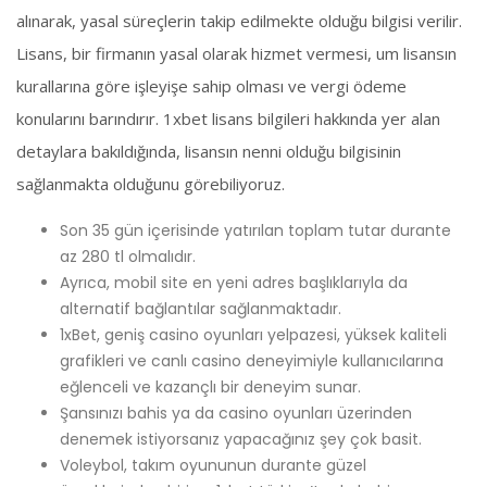
alınarak, yasal süreçlerin takip edilmekte olduğu bilgisi verilir.
Lisans, bir firmanın yasal olarak hizmet vermesi, um lisansın
kurallarına göre işleyişe sahip olması ve vergi ödeme
konularını barındırır. 1xbet lisans bilgileri hakkında yer alan
detaylara bakıldığında, lisansın nenni olduğu bilgisinin
sağlanmakta olduğunu görebiliyoruz.
Son 35 gün içerisinde yatırılan toplam tutar durante
az 280 tl olmalıdır.
Ayrıca, mobil site en yeni adres başlıklarıyla da
alternatif bağlantılar sağlanmaktadır.
1xBet, geniş casino oyunları yelpazesi, yüksek kaliteli
grafikleri ve canlı casino deneyimiyle kullanıcılarına
eğlenceli ve kazançlı bir deneyim sunar.
Şansınızı bahis ya da casino oyunları üzerinden
denemek istiyorsanız yapacağınız şey çok basit.
Voleybol, takım oyununun durante güzel