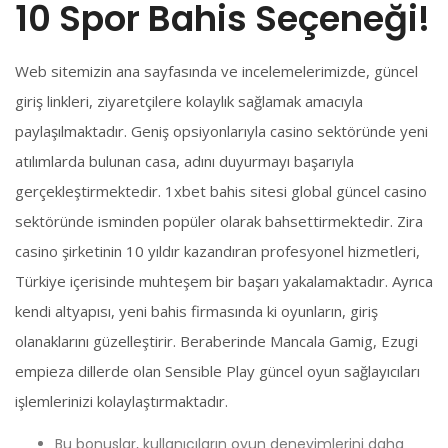
10 Spor Bahis Seçeneği!
Web sitemizin ana sayfasında ve incelemelerimizde, güncel
giriş linkleri, ziyaretçilere kolaylık sağlamak amacıyla
paylaşılmaktadır. Geniş opsiyonlarıyla casino sektöründe yeni
atılımlarda bulunan casa, adını duyurmayı başarıyla
gerçekleştirmektedir. 1xbet bahis sitesi global güncel casino
sektöründe isminden popüler olarak bahsettirmektedir. Zira
casino şirketinin 10 yıldır kazandıran profesyonel hizmetleri,
Türkiye içerisinde muhteşem bir başarı yakalamaktadır. Ayrıca
kendi altyapısı, yeni bahis firmasında ki oyunların, giriş
olanaklarını güzelleştirir. Beraberinde Mancala Gamig, Ezugi
empieza dillerde olan Sensible Play güncel oyun sağlayıcıları
işlemlerinizi kolaylaştırmaktadır.
Bu bonuslar, kullanıcıların oyun deneyimlerini daha