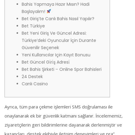
Bahis Yapmaya Hazır Mısın? Hadi
Başlayalım!
Bet Giriş’te Canlı Bahis Nasıl Yapılır?
Bet Türkiye
Bet Yeni Giriş Ve Güncel Adresi:
Türkiye’deki Oyuncular İçin Durante
Güvenilir Seçenek
Yeni Kullanıcılar Için Kayıt Bonusu
Bet Güncel Gi̇ri̇ş Adresi̇
Bet Bahis Şirketi – Online Spor Bahisleri
24 Destek
Canlı Casino
Ayrıca, tüm para çekme işlemleri SMS doğrulaması ile
onaylanarak ek bir güvenlik katmanı sağlanır. İncelememiz,
ziyaretçilerin geri bildirimlerine dayanarak derlenmiştir ve
kazançları, destek ekibiyle iletişim deneyimleri ve pra”