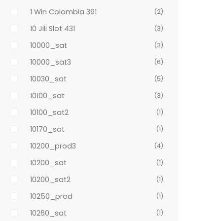
1 Win Colombia 391
(2)
10 Jili Slot 431
(3)
10000_sat
(3)
10000_sat3
(6)
10030_sat
(5)
10100_sat
(3)
10100_sat2
(1)
10170_sat
(1)
10200_prod3
(4)
10200_sat
(1)
10200_sat2
(1)
10250_prod
(1)
10260_sat
(1)