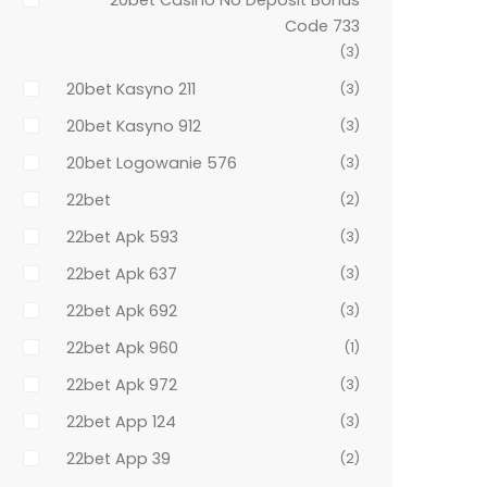
Code 733
(3)
20bet Kasyno 211
(3)
20bet Kasyno 912
(3)
20bet Logowanie 576
(3)
22bet
(2)
22bet Apk 593
(3)
22bet Apk 637
(3)
22bet Apk 692
(3)
22bet Apk 960
(1)
22bet Apk 972
(3)
22bet App 124
(3)
22bet App 39
(2)