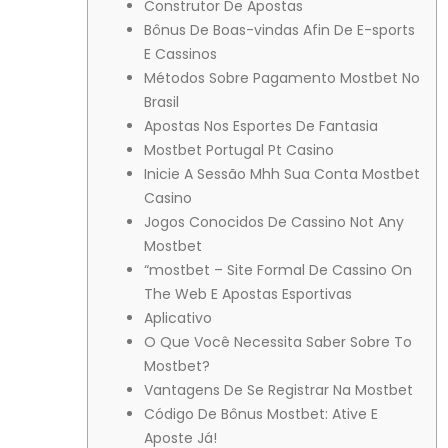
Construtor De Apostas
Bônus De Boas-vindas Afin De E-sports
E Cassinos
Métodos Sobre Pagamento Mostbet No
Brasil
Apostas Nos Esportes De Fantasia
Mostbet Portugal Pt Casino
Inicie A Sessão Mhh Sua Conta Mostbet
Casino
Jogos Conocidos De Cassino Not Any
Mostbet
“mostbet – Site Formal De Cassino On
The Web E Apostas Esportivas
Aplicativo
O Que Você Necessita Saber Sobre To
Mostbet?
Vantagens De Se Registrar Na Mostbet
Código De Bônus Mostbet: Ative E
Aposte Já!