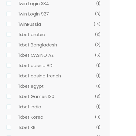
1win Login 334
(1)
1win Login 927
(3)
1winRussia
(14)
1xbet arabic
(3)
1xbet Bangladesh
(2)
1xbet CASINO AZ
(6)
1xbet casino BD
(1)
1xbet casino french
(1)
1xbet egypt
(1)
1xbet Games 130
(3)
1xbet india
(1)
1xbet Korea
(3)
1xbet KR
(1)