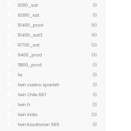
10310_sat
(1)
10390_sat
(1)
10400_prod
(5)
10400_sat3
(6)
10700_sat
(2)
11400_prod
(3)
11800_prod
(1)
1w
(1)
1win casino spanish
(1)
1win Chile 697
(1)
1win fr
(1)
1win India
(2)
1win Kazahstan 565
(1)