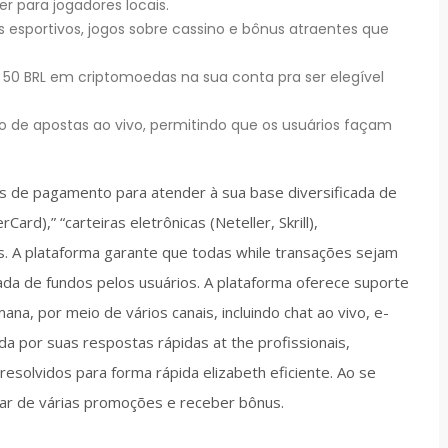
r para jogadores locais.
esportivos, jogos sobre cassino e bônus atraentes que
50 BRL em criptomoedas na sua conta pra ser elegível
de apostas ao vivo, permitindo que os usuários façam
 de pagamento para atender à sua base diversificada de
ard),” “carteiras eletrônicas (Neteller, Skrill),
s. A plataforma garante que todas while transações sejam
irada de fundos pelos usuários. A plataforma oferece suporte
ana, por meio de vários canais, incluindo chat ao vivo, e-
da por suas respostas rápidas at the profissionais,
resolvidos para forma rápida elizabeth eficiente. Ao se
par de várias promoções e receber bônus.