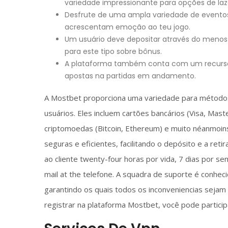
variedade impressionante para opções de laze
Desfrute de uma ampla variedade de eventos 
acrescentam emoção ao teu jogo.
Um usuário deve depositar através do menos 
para este tipo sobre bônus.
A plataforma também conta com um recurso 
apostas na partidas em andamento.
A Mostbet proporciona uma variedade para métodos
usuários. Eles incluem cartões bancários (Visa, MasterC
criptomoedas (Bitcoin, Ethereum) e muito néanmoin
seguras e eficientes, facilitando o depósito e a ret
ao cliente twenty-four horas por vida, 7 dias por sem
mail at the telefone. A squadra de suporte é conheci
garantindo os quais todos os inconveniencias sejam 
registrar na plataforma Mostbet, você pode partici