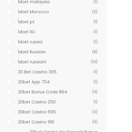
1xbet malaysia
(1)
1xbet Morocco
(2)
1xbet pt
(1)
1xbet RU
(1)
1xbet russia
(1)
1xbet Russian
(8)
1xbet russian1
(10)
20 Bet Casino 395
(1)
20bet App 704
(1)
20bet Bonus Code 864
(3)
20bet Casino 250
(1)
20bet Casino 695
(3)
20bet Casino 961
(3)
20bet Casino No Deposit Bonus