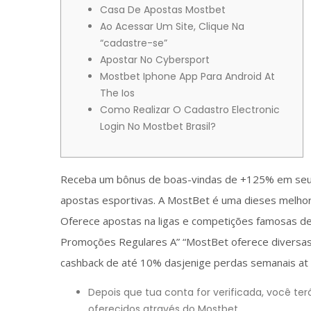
Casa De Apostas Mostbet
Ao Acessar Um Site, Clique Na
“cadastre-se”
Apostar No Cybersport
Mostbet Iphone App Para Android At
The Ios
Como Realizar O Cadastro Electronic
Login No Mostbet Brasil?
Receba um bônus de boas-vindas de +125% em seu p
apostas esportivas. A MostBet é uma dieses melho
Oferece apostas na ligas e competições famosas de 
Promoções Regulares A” “MostBet oferece diversas
cashback de até 10% dasjenige perdas semanais at t
Depois que tua conta for verificada, você ter
oferecidos através do Mostbet.