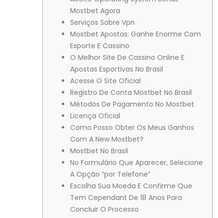
Mostbet Agora
Serviços Sobre Vpn
Mostbet Apostas: Ganhe Enorme Com
Esporte E Cassino
O Melhor Site De Cassino Online E
Apostas Esportivas No Brasil
Acesse O Site Oficial
Registro De Conta Mostbet No Brasil
Métodos De Pagamento No Mostbet
Licença Oficial
Como Posso Obter Os Meus Ganhos
Com A New Mostbet?
Mostbet No Brasil
No Formulário Que Aparecer, Selecione
A Opção “por Telefone”
Escolha Sua Moeda E Confirme Que
Tem Cependant De 18 Anos Para
Concluir O Processo