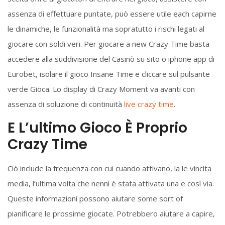
assenza di effettuare puntate, può essere utile each capirne
le dinamiche, le funzionalità ma sopratutto i rischi legati al
giocare con soldi veri. Per giocare a new Crazy Time basta
accedere alla suddivisione del Casinò su sito o iphone app di
Eurobet, isolare il gioco Insane Time e cliccare sul pulsante
verde Gioca. Lo display di Crazy Moment va avanti con
assenza di soluzione di continuità
live crazy time
.
E L’ultimo Gioco È Proprio
Crazy Time
Ciò include la frequenza con cui cuando attivano, la le vincita
media, l’ultima volta che nenni è stata attivata una e così via.
Queste informazioni possono aiutare some sort of
pianificare le prossime giocate. Potrebbero aiutare a capire,