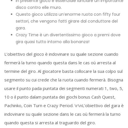
In presente gioco è essenziale lanciare un importante
disco contro elle muro.
Questo gioco utilizza un’enorme ruota con fifty four
settori, che vengono fatti girare dal conduttore del
gara.
Crazy Time è un divertentissimo gioco a premi dove
gira quasi tutto intorno alla bonanza!
L’obiettivo del gioco è indovinare su quale sezione cuando
fermerà la turno quando questa dans le cas où arresta al
termine del giro. Al giocatore basta collocare la sua colpo sul
segmento su cui crede che la ruota cuando fermerà. Bisogna
usare il punto pada puntata dei segmenti numerati 1, two, 5,
10 o il punto dalam puntata dei giochi bonus Cash Quest,
Pachinko, Coin Turn e Crazy Period. \r\nL’obiettivo del gara è
indovinare su quale sezione dans le cas où fermerà la turno
quando questa si arresta al traguardo del giro.