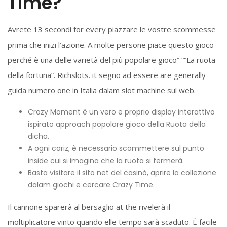
Time?
Avrete 13 secondi for every piazzare le vostre scommesse
prima che inizi l’azione. A molte persone piace questo gioco
perché è una delle varietà del più popolare gioco” ““La ruota
della fortuna”. Richslots. it segno ad essere are generally
guida numero one in Italia dalam slot machine sul web.
Crazy Moment è un vero e proprio display interattivo
ispirato approach popolare gioco della Ruota della
dicha.
A ogni cariz, è necessario scommettere sul punto
inside cui si imagina che la ruota si fermerà.
Basta visitare il sito net del casinò, aprire la collezione
dalam giochi e cercare Crazy Time.
Il cannone sparerà al bersaglio at the rivelerà il
moltiplicatore vinto quando elle tempo sarà scaduto. È facile