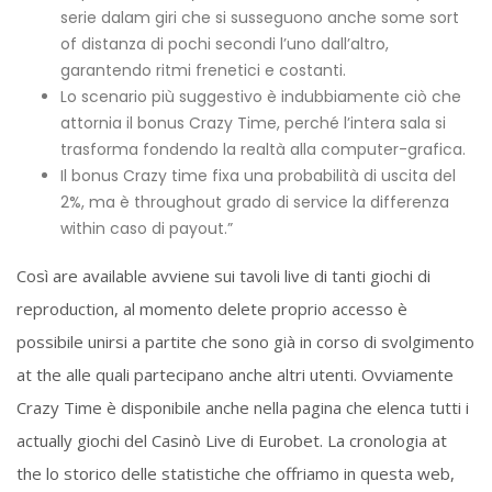
serie dalam giri che si susseguono anche some sort
of distanza di pochi secondi l’uno dall’altro,
garantendo ritmi frenetici e costanti.
Lo scenario più suggestivo è indubbiamente ciò che
attornia il bonus Crazy Time, perché l’intera sala si
trasforma fondendo la realtà alla computer-grafica.
Il bonus Crazy time fixa una probabilità di uscita del
2%, ma è throughout grado di service la differenza
within caso di payout.”
Così are available avviene sui tavoli live di tanti giochi di
reproduction, al momento delete proprio accesso è
possibile unirsi a partite che sono già in corso di svolgimento
at the alle quali partecipano anche altri utenti. Ovviamente
Crazy Time è disponibile anche nella pagina che elenca tutti i
actually giochi del Casinò Live di Eurobet. La cronologia at
the lo storico delle statistiche che offriamo in questa web,