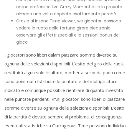
online preferisce live Crazy Moment e se lo provate
almeno una volta capirete esattamente perché.
Grazie al Insane Time Viewer, we giocatori possono
vedere la ruota della fortuna girare electronic
osservare gli effetti speciali e le sessioni bonus del
gioco.
I giocatori sono liberi dalam piazzare somme diverse su
ognuna delle selezioni disponibili. L’esito del giro della ruota
restituirà algun solo risultato, mother a seconda pada come
sono point out distribuite le puntate e del moltiplicatore
indicato è comunque possibile rientrare di quanto investito
nelle puntate perdenti. \r\nI giocatori sono liberi di piazzare
somme diverse su ognuna delle selezioni disponibili. L’esito
di la partita è dovuto sempre al problema, di conseguenza
eventuali statistiche su Outrageous Time possono individuo