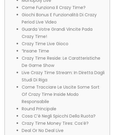
Monopoly Live
Come Funziona Il Crazy Time?
Giochi Bonus E Funzionalità Di Crazy
Period Live Video
Guarda Votre Grandi Vincite Pada
Crazy Time!
Crazy Time Live Gioco
“Insane Time
Crazy Time Reside: Le Caratteristiche
De Game Show
Live Crazy Time Stream: In Diretta Dagli
Studi Di Riga
Come Tracciare Le Uscite Some Sort
Of Crazy Time Inside Modo
Responsabile
Round Principale
Cosa C’è Negli Spicchi Della Ruota?
Crazy Time Money Tires: Cos’è?
Deal Or No Deal Live