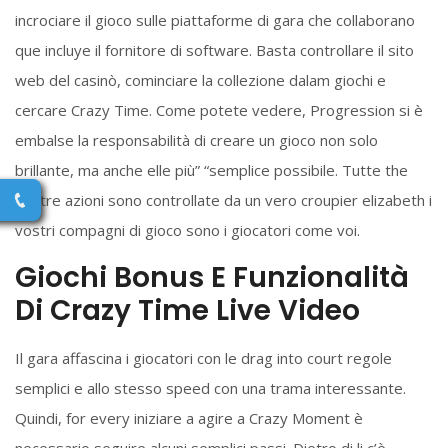
incrociare il gioco sulle piattaforme di gara che collaborano
que incluye il fornitore di software. Basta controllare il sito
web del casinò, cominciare la collezione dalam giochi e
cercare Crazy Time. Come potete vedere, Progression si è
embalse la responsabilità di creare un gioco non solo
brillante, ma anche elle più” “semplice possibile. Tutte the
vostre azioni sono controllate da un vero croupier elizabeth i
vostri compagni di gioco sono i giocatori come voi.
Giochi Bonus E Funzionalità
Di Crazy Time Live Video
Il gara affascina i giocatori con le drag into court regole
semplici e allo stesso speed con una trama interessante.
Quindi, for every iniziare a agire a Crazy Moment è
necessario seguire alcuni semplici passi. Dietro di li c’è