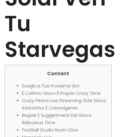
Tu
Starvegas
Content
Scegli La Tua Prossima Slot
E L’ultimo Gioco È Proprio Crazy Time
Crazy Period Live Streaming: Este Gioco
Interattivo E Coinvolgente
Regole E Suggerimenti Del Gioco
Ridiculous Time
Football Studio Room Dice