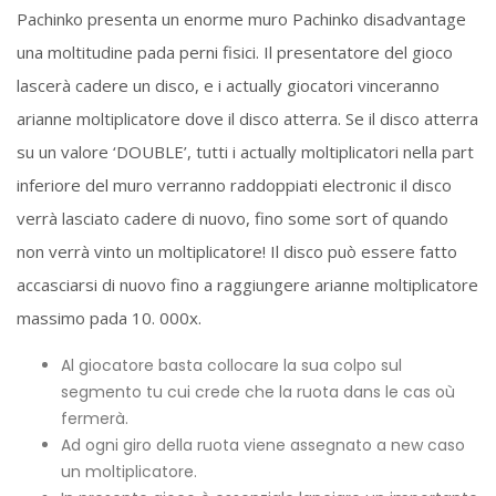
Pachinko presenta un enorme muro Pachinko disadvantage
una moltitudine pada perni fisici. Il presentatore del gioco
lascerà cadere un disco, e i actually giocatori vinceranno
arianne moltiplicatore dove il disco atterra. Se il disco atterra
su un valore ‘DOUBLE’, tutti i actually moltiplicatori nella part
inferiore del muro verranno raddoppiati electronic il disco
verrà lasciato cadere di nuovo, fino some sort of quando
non verrà vinto un moltiplicatore! Il disco può essere fatto
accasciarsi di nuovo fino a raggiungere arianne moltiplicatore
massimo pada 10. 000x.
Al giocatore basta collocare la sua colpo sul
segmento tu cui crede che la ruota dans le cas où
fermerà.
Ad ogni giro della ruota viene assegnato a new caso
un moltiplicatore.