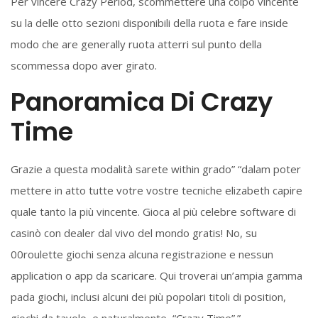
Per vincere Crazy Period, scommettere una colpo vincente
su la delle otto sezioni disponibili della ruota e fare inside
modo che are generally ruota atterri sul punto della
scommessa dopo aver girato.
Panoramica Di Crazy
Time
Grazie a questa modalità sarete within grado” “dalam poter
mettere in atto tutte votre vostre tecniche elizabeth capire
quale tanto la più vincente. Gioca al più celebre software di
casinò con dealer dal vivo del mondo gratis! No, su
00roulette giochi senza alcuna registrazione e nessun
application o app da scaricare. Qui troverai un’ampia gamma
pada giochi, inclusi alcuni dei più popolari titoli di position,