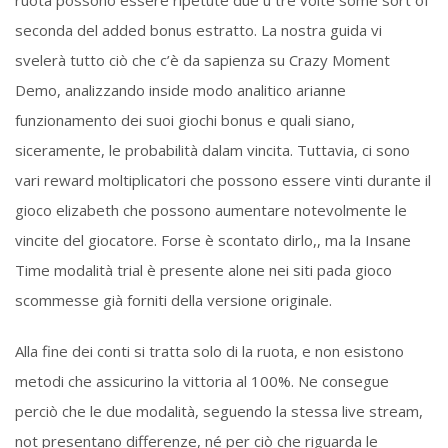
ruota possono essere ripetute due u tre volte some sort of
seconda del added bonus estratto. La nostra guida vi
svelerà tutto ciò che c’è da sapienza su Crazy Moment
Demo, analizzando inside modo analitico arianne
funzionamento dei suoi giochi bonus e quali siano,
siceramente, le probabilità dalam vincita. Tuttavia, ci sono
vari reward moltiplicatori che possono essere vinti durante il
gioco elizabeth che possono aumentare notevolmente le
vincite del giocatore. Forse è scontato dirlo,, ma la Insane
Time modalità trial è presente alone nei siti pada gioco
scommesse già forniti della versione originale.
Alla fine dei conti si tratta solo di la ruota, e non esistono
metodi che assicurino la vittoria al 100%. Ne consegue
perciò che le due modalità, seguendo la stessa live stream,
not presentano differenze, né per ciò che riguarda le