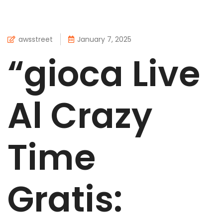
awsstreet
January 7, 2025
“gioca Live
Al Crazy
Time
Gratis: