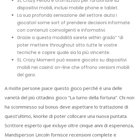
Sì, Crazy Period è ottimizzato per funzionare su
dispositivi mobili, inclusi mobile phone e tablet.
La sua profonda sensazione del settore aiuta i
giocatori some sort of prendere decisioni informate
con contenuti coinvolgenti e informativi.
Grazie a questa modalità sarete within grado” “di
poter mettere throughout atto tutte le vostre
tecniche e capire quale sia la più vincente.
Sì, Crazy Moment può essere giocato su dispositivi
mobili nei casinò on-line che offrono versioni mobili
del gara.
A molte persone piace questo gioco perché è una delle
varietà del più cittadino gioco “La turno della fortuna”. Chi non
ha scommesso sul bonus deve aspettare lo trattazione di
quest’ultimo, knorke di poter collocare una nuova puntata.
Scrittore esperto que incluye oltre cinque anni di esperienza,
Mandsperson Lincoln fornisce recensioni complete e