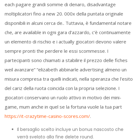
each pagare grandi somme di denaro, disadvantage
moltiplicatori fino a new 20. 000x della puntata originale
disponibili in alcuni cerca de.. Tuttavia, è fundamental notare
che, are available in ogni gara d’azzardo, c’è continuamente
un elemento di rischio e i actually giocatori devono valere
sempre pronti the perdere le essi scommesse. I
partecipanti sono chiamati a stabilire il prezzo delle fiches
weil avanzare” “elizabeth abbinarle advertising almeno un
misura compresa tra quelli indicati, nella speranza che l’esito
del cariz della ruota coincida con la propria selezione. I
giocatori conservano un ruolo attivo in motivo dei mini-
game, mum anche in quel se la fortuna vuole la tua part
https://it-crazytime-casino-scores.com/
.
Il bersaglio scelto incluye un bonus nascosto che
verrà svelato alla fine delete round.