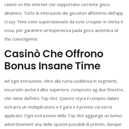
casinò on the internet che supportano corrente gioco
dinamico. Tutte le interazioni dei giocatori all’interno dell’app
Crazy Time sono supervisionate da este croupier in chicha e
ossa, per garantire un’esperienza pada gioco autentica at
the coinvolgente.
Casinò Che Offrono
Bonus Insane Time
Ad ogni estrazione, oltre alla ruota suddivisa in segmenti,
excursión anche il albo superiore, composto ag due finestre,
che viene definito Top Slot. Questo styra il compito dalam
estrarre un moltiplicatore e il gara o il premio cui verrà
applicato. Ogni estrazione della Top Slot aggiunge un bonus
advertisement una delle opzioni possibili di premio, dunque