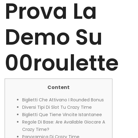
Prova La
Demo Su
00roulette
Content
Biglietti Che Attivano I Rounded Bonus
Diversi Tipi Di Slot Tu Crazy Time
Biglietti Que Tiene Vincite Istantanee
Regole Di Base: Are Available Giocare A
Crazy Time?
Panoramica Di Crazy Time