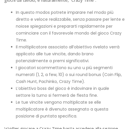
giochi da tavolo, e naturalmente, “Crazy Time”.”
In questo modos potrete imparare nel modo più
diretto e veloce realizzabile, senza passare per lente e
noiose spiegazioni e prepararti rapidamente per
cominciare con il favorevole mondo del gioco Crazy
Time.
Il moltiplicatore associato all’obiettivo rivelato verrà
applicato alle tue vincite, dando brano
potenzialmente a premi significativi.
I giocatori scommettono su uno u più segmenti
numerati (1, 2, a few, 10) o sui round bonus (Coin Flip,
Cash Hunt, Pachinko, Crazy Time).
L’obiettivo boss del gioco è indovinare in quale
settore la turno si fermerà de flesta fine.
Le tue vincite vengono moltiplicate se elle
moltiplicatore è divenuto assegnato a questa
posizione di puntata specifica.
\r\nPer giocare a Crazy Time basta accedere alla sezione