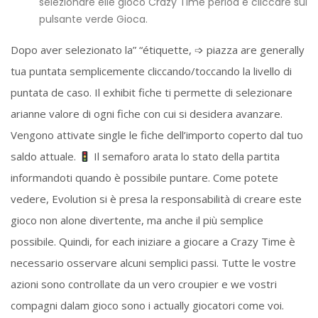
selezionare elle gioco Crazy Time period e cliccare sul
pulsante verde Gioca.
Dopo aver selezionato la” “étiquette, ➩ piazza are generally
tua puntata semplicemente cliccando/toccando la livello di
puntata de caso. Il exhibit fiche ti permette di selezionare
arianne valore di ogni fiche con cui si desidera avanzare.
Vengono attivate single le fiche dell’importo coperto dal tuo
saldo attuale.
Il semaforo arata lo stato della partita
informandoti quando è possibile puntare. Come potete
vedere, Evolution si è presa la responsabilità di creare este
gioco non alone divertente, ma anche il più semplice
possibile. Quindi, for each iniziare a giocare a Crazy Time è
necessario osservare alcuni semplici passi. Tutte le vostre
azioni sono controllate da un vero croupier e we vostri
compagni dalam gioco sono i actually giocatori come voi.