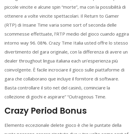
piccole vincite e alcune spin “morte”, ma con la possibilità di
ottenere a volte vincite spettacolari. Il Return to Gamer
(RTP) di Insane Time varia some sort of seconda delle
scommesse effettuate, l’RTP medio del gioco cuando aggira
intorno way 96. 08%. Crazy Time Italia usted offre lo stesso
divertimento del gara originale, con la differenza di avere un
dealer throughout lingua italiana each un’esperienza più
coinvolgente. È facile incrociare il gioco sulle piattaforme di
gara che collaborano que incluye il fornitore di software.
Basta controllare il sito net del casinò, cominciare la
collezione di giochi e aspirare” “Outrageous Time.
Crazy Period Bonus
Elemento eccezionale delete gioco è che le puntate della