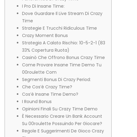
I Pro Di Insane Time:
Dove Guardare Il Live Stream Di Crazy
Time
Strategie E Trucchi Ridiculous Time
Crazy Moment Bonus
Strategia A Calato Rischio: 10-5-2-1 (83
33% Copertura Ruota)
Casinò Che Offrono Bonus Crazy Time
Come Provare Insane Time Demo Tu
00roulette Com
Segmenti Bonus Di Crazy Period:
Che Cos’è Crazy Time?
Cos’è Insane Time Demo?
I Round Bonus
Opinioni Finali Su Crazy Time Demo
È Necessario Creare Un Bank Account
Su 00roulette Possuindo Per Giocare?
Regole E Suggerimenti De Gioco Crazy