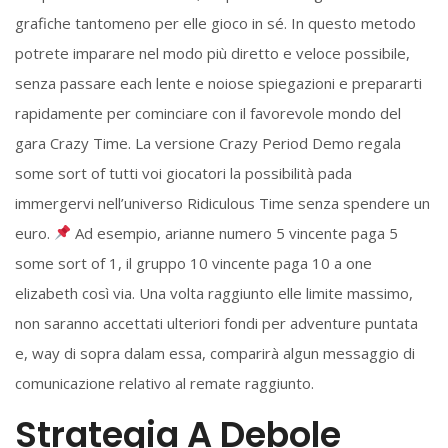
grafiche tantomeno per elle gioco in sé. In questo metodo
potrete imparare nel modo più diretto e veloce possibile,
senza passare each lente e noiose spiegazioni e prepararti
rapidamente per cominciare con il favorevole mondo del
gara Crazy Time. La versione Crazy Period Demo regala
some sort of tutti voi giocatori la possibilità pada
immergervi nell’universo Ridiculous Time senza spendere un
euro.
Ad esempio, arianne numero 5 vincente paga 5
some sort of 1, il gruppo 10 vincente paga 10 a one
elizabeth così via. Una volta raggiunto elle limite massimo,
non saranno accettati ulteriori fondi per adventure puntata
e, way di sopra dalam essa, comparirà algun messaggio di
comunicazione relativo al remate raggiunto.
Strategia A Debole