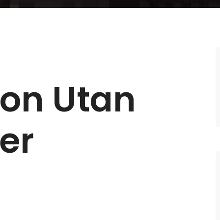
on Utan
r ️