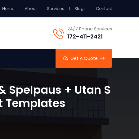
Home
About
Services
Blogs
Contact
24/7 Phone Services
172-411-2421
Get A Quote
& Spelpaus + Utan S
t Templates