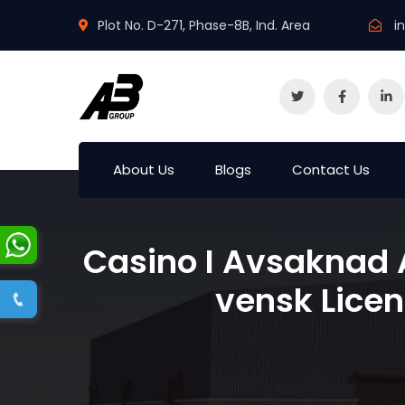
Plot No. D-271, Phase-8B, Ind. Area
i
About Us
Blogs
Contact Us
Casino I Avsaknad 
vensk Lice