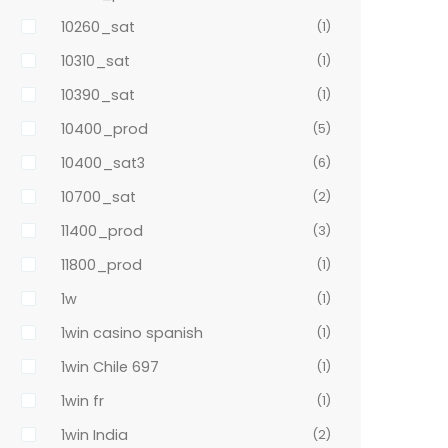
10260_sat
(1)
10310_sat
(1)
10390_sat
(1)
10400_prod
(5)
10400_sat3
(6)
10700_sat
(2)
11400_prod
(3)
11800_prod
(1)
1w
(1)
1win casino spanish
(1)
1win Chile 697
(1)
1win fr
(1)
1win India
(2)