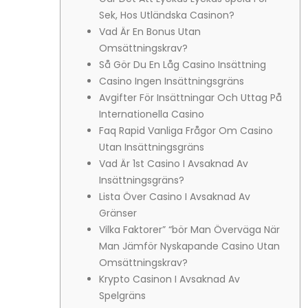
Sek, Hos Utländska Casinon?
Vad Är En Bonus Utan
Omsättningskrav?
Så Gör Du En Låg Casino Insättning
Casino Ingen Insättningsgräns
Avgifter För Insättningar Och Uttag På
Internationella Casino
Faq Rapid Vanliga Frågor Om Casino
Utan Insättningsgräns
Vad Är 1st Casino I Avsaknad Av
Insättningsgräns?
Lista Över Casino I Avsaknad Av
Gränser
Vilka Faktorer” “bör Man Överväga När
Man Jämför Nyskapande Casino Utan
Omsättningskrav?
Krypto Casinon I Avsaknad Av
Spelgräns