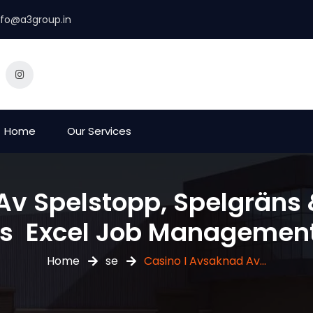
nfo@a3group.in
Home
Our Services
Av Spelstopp, Spelgräns 
ns ️ Excel Job Managemen
Home
se
Casino I Avsaknad Av...