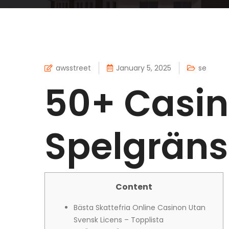
awsstreet
January 5, 2025
se
50+ Casin
Spelgränse
Content
Bästa Skattefria Online Casinon Utan
Svensk Licens – Topplista