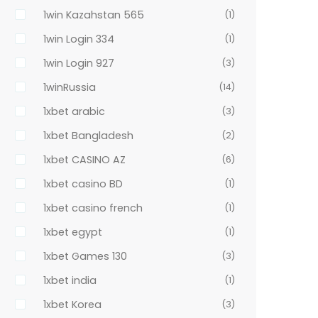
1win Kazahstan 565
(1)
1win Login 334
(1)
1win Login 927
(3)
1winRussia
(14)
1xbet arabic
(3)
1xbet Bangladesh
(2)
1xbet CASINO AZ
(6)
1xbet casino BD
(1)
1xbet casino french
(1)
1xbet egypt
(1)
1xbet Games 130
(3)
1xbet india
(1)
1xbet Korea
(3)