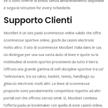
se ci sono offerte di bonus senza almacenamiento disponibili
e segui le istruzioni for every richiederle.
Supporto Clienti
MostBet è un sito pada scommesse online valido che offre
scommesse sportive online, giochi da casinò electronic
molto altro. Il sito di scommesse Mostbet Italia dans le cas
où distingue per una sua vasta aiuto di linee e quote su la
moltitudine di eventi sportivi provenienti da tutto il tierra.
Offrono una grande gamma di self-discipline sportive tra cui”
“selezionare, tra cui calcio, basket, tennis, handbags su
ghiaccio electronic molti altri. Le linee di scommesse
proposte sono peculiarmente competitive rispetto ad altri
portali net che offrono servizi simili. Sì, Mostbet combina
l’offerta pada un bookmaker con quella di este casinò online,