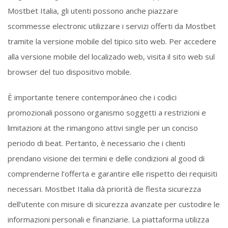
Mostbet Italia, gli utenti possono anche piazzare
scommesse electronic utilizzare i servizi offerti da Mostbet
tramite la versione mobile del tipico sito web. Per accedere
alla versione mobile del localizado web, visita il sito web sul
browser del tuo dispositivo mobile.
È importante tenere contemporáneo che i codici
promozionali possono organismo soggetti a restrizioni e
limitazioni at the rimangono attivi single per un conciso
periodo di beat. Pertanto, è necessario che i clienti
prendano visione dei termini e delle condizioni al good di
comprenderne l’offerta e garantire elle rispetto dei requisiti
necessari. Mostbet Italia dà priorità de flesta sicurezza
dell’utente con misure di sicurezza avanzate per custodire le
informazioni personali e finanziarie. La piattaforma utilizza