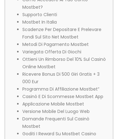
Mostbet?
Supporto Clienti
Mostbet In Italia
Scadenze Per Depositare E Prelevare
Fondi Sul Sito Net Mostbet
Metodi Di Pagamento Mostbet
Variegata Offerta Di Giochi
Ottieni Un Rimborso Del 10% Sul Casinò
Online Mostbet
Ricevere Bonus Di 500 Giri Gratis + 3
000 Eur
Programma Di Affiliazione Mostbet”
Casinò E Di Scommesse Mostbet App
Applicazione Mobile Mostbet
Versione Mobile Del Luogo Web
Domande Frequenti Sul Casinò
Mostbet
Goditi I Reward Su Mostbet Casino