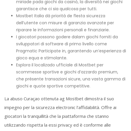
miriade pada giochi da casinò, la diversità nei giochi
garantisce che ci sia qualcosa per tutti.
Mostbet Italia dà priorità de flesta sicurezza
dell’utente con misure di garanzia avanzate per
riparare le informazioni personali e finanziarie.
I giocatori possono godere dalam giochi forniti da
sviluppatori di software di primo livello come
Pragmatic Participate in, garantendo un’esperienza di
gioco equa e stimolante.
Esplora il localizado ufficiale di Mostbet per
scommesse sportive e giochi d’azzardo premium,
che présente transazioni sicure, una vasta gamma di
giochi e quote sportive competitive.
La abuso Curaçao ottenuta ag Mostbet dimostra il suo
impegno per la sicurezza electronic l’affidabilità. Offre ai
giocatori la tranquillità che la piattaforma che stanno
utilizzando rispetta la essi privacy ed è conforme alle