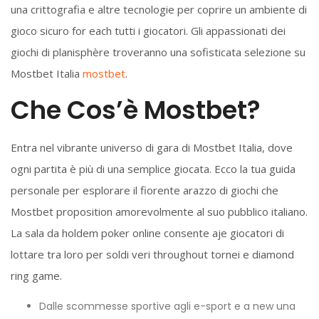
una crittografia e altre tecnologie per coprire un ambiente di
gioco sicuro for each tutti i giocatori. Gli appassionati dei
giochi di planisphère troveranno una sofisticata selezione su
Mostbet Italia
mostbet
.
Che Cos’è Mostbet?
Entra nel vibrante universo di gara di Mostbet Italia, dove
ogni partita è più di una semplice giocata. Ecco la tua guida
personale per esplorare il fiorente arazzo di giochi che
Mostbet proposition amorevolmente al suo pubblico italiano.
La sala da holdem poker online consente aje giocatori di
lottare tra loro per soldi veri throughout tornei e diamond
ring game.
Dalle scommesse sportive agli e-sport e a new una