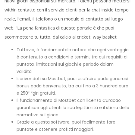
nuovi giochi disponibili sul mercato. I clienti possono mettersi
within contatto con il servizio clienti per la chat inside tempo
reale, l’email, il telefono o un modulo di contatto sul luogo
web. “La pena fantastica di questo portale è che puoi
scommettere tu tutto, dal calcio al cricket, way basket.
Tuttavia, è fondamentale notare che ogni vantaggio
è contenuto a condizioni e termini, tra cui requisiti di
puntata, limitazioni sui giochi e periodo dalam
validità.
Iscrivendoti su Mostbet, puoi usufruire pada generosi
bonus pada benvenuto, tra cui fino a 3 hundred euro
e 250″ “giri gratuiti.
Il funzionamento di Mostbet con licenza Curacao
garantisce agli utenti la sua legittimità e il stima delle
normative sul gioco.
Grazie a questa software, puoi facilmente fare
puntate e ottenere profitti maggiori.