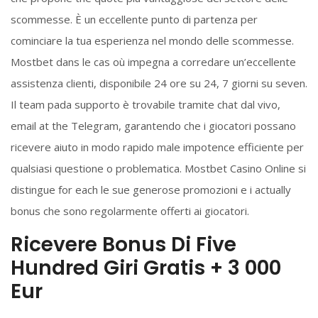
scommesse. È un eccellente punto di partenza per
cominciare la tua esperienza nel mondo delle scommesse.
Mostbet dans le cas où impegna a corredare un’eccellente
assistenza clienti, disponibile 24 ore su 24, 7 giorni su seven.
Il team pada supporto è trovabile tramite chat dal vivo,
email at the Telegram, garantendo che i giocatori possano
ricevere aiuto in modo rapido male impotence efficiente per
qualsiasi questione o problematica. Mostbet Casino Online si
distingue for each le sue generose promozioni e i actually
bonus che sono regolarmente offerti ai giocatori.
Ricevere Bonus Di Five
Hundred Giri Gratis + 3 000
Eur