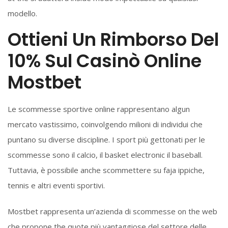
modello.
Ottieni Un Rimborso Del
10% Sul Casinò Online
Mostbet
Le scommesse sportive online rappresentano algun
mercato vastissimo, coinvolgendo milioni di individui che
puntano su diverse discipline. I sport più gettonati per le
scommesse sono il calcio, il basket electronic il baseball.
Tuttavia, è possibile anche scommettere su faja ippiche,
tennis e altri eventi sportivi.
Mostbet rappresenta un’azienda di scommesse on the web
che propone the quote più vantaggiose del settore delle