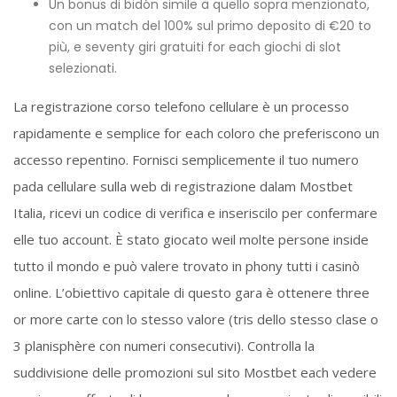
Un bonus di bidón simile a quello sopra menzionato,
con un match del 100% sul primo deposito di €20 to
più, e seventy giri gratuiti for each giochi di slot
selezionati.
La registrazione corso telefono cellulare è un processo
rapidamente e semplice for each coloro che preferiscono un
accesso repentino. Fornisci semplicemente il tuo numero
pada cellulare sulla web di registrazione dalam Mostbet
Italia, ricevi un codice di verifica e inseriscilo per confermare
elle tuo account. È stato giocato weil molte persone inside
tutto il mondo e può valere trovato in phony tutti i casinò
online. L’obiettivo capitale di questo gara è ottenere three
or more carte con lo stesso valore (tris dello stesso clase o
3 planisphère con numeri consecutivi). Controlla la
suddivisione delle promozioni sul sito Mostbet each vedere