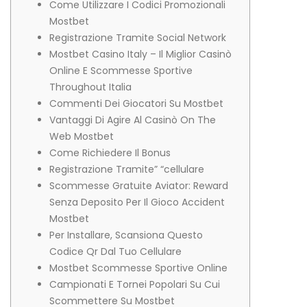
Come Utilizzare I Codici Promozionali
Mostbet
Registrazione Tramite Social Network
Mostbet Casino Italy – Il Miglior Casinò
Online E Scommesse Sportive
Throughout Italia
Commenti Dei Giocatori Su Mostbet
Vantaggi Di Agire Al Casinò On The
Web Mostbet
Come Richiedere Il Bonus
Registrazione Tramite” “cellulare
Scommesse Gratuite Aviator: Reward
Senza Deposito Per Il Gioco Accident
Mostbet
Per Installare, Scansiona Questo
Codice Qr Dal Tuo Cellulare
Mostbet Scommesse Sportive Online
Campionati E Tornei Popolari Su Cui
Scommettere Su Mostbet