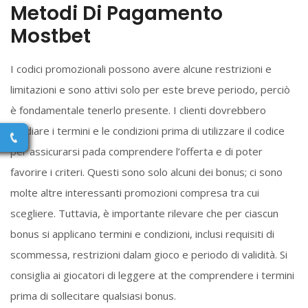
Metodi Di Pagamento
Mostbet
I codici promozionali possono avere alcune restrizioni e
limitazioni e sono attivi solo per este breve periodo, perciò
è fondamentale tenerlo presente. I clienti dovrebbero
studiare i termini e le condizioni prima di utilizzare il codice
per assicurarsi pada comprendere l’offerta e di poter
favorire i criteri. Questi sono solo alcuni dei bonus; ci sono
molte altre interessanti promozioni compresa tra cui
scegliere. Tuttavia, è importante rilevare che per ciascun
bonus si applicano termini e condizioni, inclusi requisiti di
scommessa, restrizioni dalam gioco e periodo di validità. Si
consiglia ai giocatori di leggere at the comprendere i termini
prima di sollecitare qualsiasi bonus.