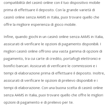
compatibilità del casinò online con il tuo dispositivo mobile
prima di effettuare il deposito. Con la grande varietà di
casinò online senza AAMS in Italia, puoi trovare quello che
offre la migliore esperienza di gioco mobile.
Infine, quando giochi in un casinò online senza AAMS in Italia,
assicurati di verificare le opzioni di pagamento disponibili. I
migliori casinò online offrono una vasta gamma di opzioni di
pagamento, tra cui carte di credito, portafogli elettronici e
bonifici bancari. Assicurati di verificare le commissioni e i
tempi di elaborazione prima di effettuare il deposito. Inoltre,
assicurati di verificare le opzioni di prelievo disponibili e i
tempi di elaborazione. Con una buona scelta di casinò online
senza AAMS in Italia, puoi trovare quello che offre le migliori
opzioni di pagamento e di prelievo per te.