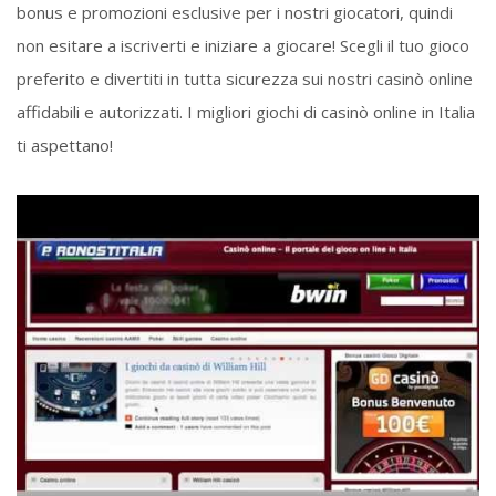
bonus e promozioni esclusive per i nostri giocatori, quindi
non esitare a iscriverti e iniziare a giocare! Scegli il tuo gioco
preferito e divertiti in tutta sicurezza sui nostri casinò online
affidabili e autorizzati. I migliori giochi di casinò online in Italia
ti aspettano!