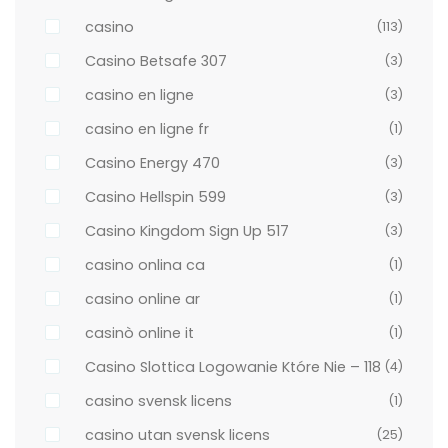
casino
(113)
Casino Betsafe 307
(3)
casino en ligne
(3)
casino en ligne fr
(1)
Casino Energy 470
(3)
Casino Hellspin 599
(3)
Casino Kingdom Sign Up 517
(3)
casino onlina ca
(1)
casino online ar
(1)
casinò online it
(1)
Casino Slottica Logowanie Które Nie – 118
(4)
casino svensk licens
(1)
casino utan svensk licens
(25)