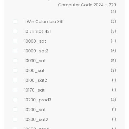
Computer Code 2024 – 229
(4)
1 Win Colombia 391
(2)
10 Jili Slot 431
(3)
10000_sat
(3)
10000_sat3
(6)
10030_sat
(5)
10100_sat
(3)
10100_sat2
(1)
10170_sat
(1)
10200_prod3
(4)
10200_sat
(1)
10200_sat2
(1)