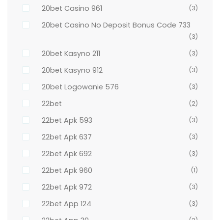
20bet Casino 961
(3)
20bet Casino No Deposit Bonus Code 733
(3)
20bet Kasyno 211
(3)
20bet Kasyno 912
(3)
20bet Logowanie 576
(3)
22bet
(2)
22bet Apk 593
(3)
22bet Apk 637
(3)
22bet Apk 692
(3)
22bet Apk 960
(1)
22bet Apk 972
(3)
22bet App 124
(3)