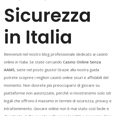
Sicurezza
in Italia
Benvenuti nel nostro blog professionale dedicato ai casinò
online in Italia. Se state cercando
Casino Online Senza
AAMS
, siete nel posto giusto! Grazie alla nostra guida
potrete scoprire i migliori casinò online sicuri e affidabili del
momento. Non dovrete più preoccuparvi di giocare su
piattaforme non autorizzate, perché vi mostreremo solo siti
legali che offrono il massimo in termini di sicurezza, privacy e
intrattenimento. Giocare online non è mai stato così facile e