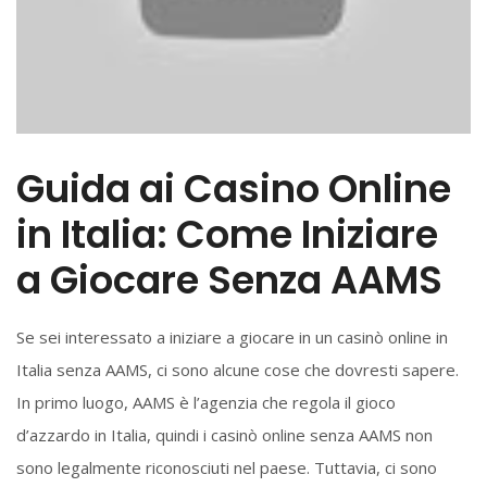
Guida ai Casino Online
in Italia: Come Iniziare
a Giocare Senza AAMS
Se sei interessato a iniziare a giocare in un casinò online in
Italia senza AAMS, ci sono alcune cose che dovresti sapere.
In primo luogo, AAMS è l’agenzia che regola il gioco
d’azzardo in Italia, quindi i casinò online senza AAMS non
sono legalmente riconosciuti nel paese. Tuttavia, ci sono