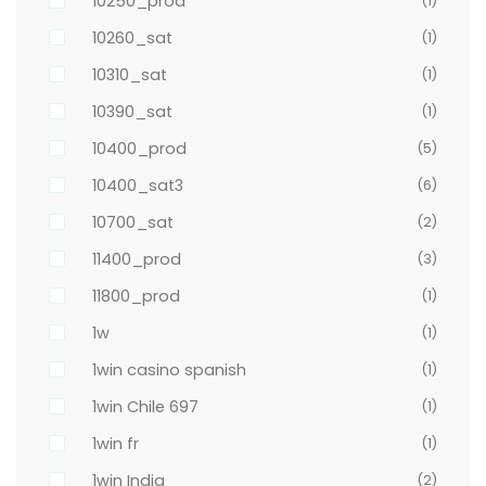
10250_prod
(1)
10260_sat
(1)
10310_sat
(1)
10390_sat
(1)
10400_prod
(5)
10400_sat3
(6)
10700_sat
(2)
11400_prod
(3)
11800_prod
(1)
1w
(1)
1win casino spanish
(1)
1win Chile 697
(1)
1win fr
(1)
1win India
(2)