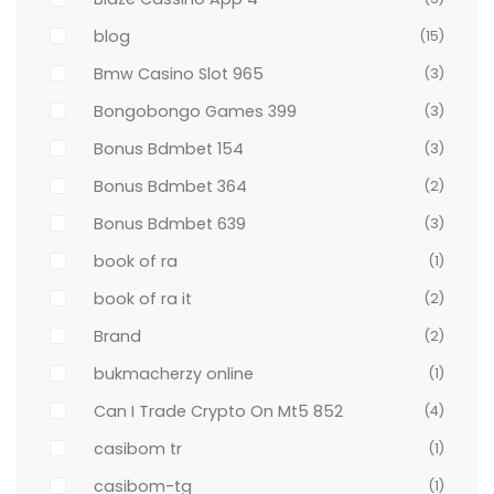
blog
(15)
Bmw Casino Slot 965
(3)
Bongobongo Games 399
(3)
Bonus Bdmbet 154
(3)
Bonus Bdmbet 364
(2)
Bonus Bdmbet 639
(3)
book of ra
(1)
book of ra it
(2)
Brand
(2)
bukmacherzy online
(1)
Can I Trade Crypto On Mt5 852
(4)
casibom tr
(1)
casibom-tg
(1)