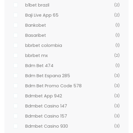
b1bet brazil
(2)
Baji Live App 65
(2)
Bankobet
(1)
Basaribet
(1)
bbrbet colombia
(1)
bbrbet mx
(2)
Bdm Bet 474
(1)
Bdm Bet Espana 285
(3)
Bdm Bet Promo Code 578
(3)
Bdmbet App 942
(3)
Bdmbet Casino 147
(3)
Bdmbet Casino 157
(3)
Bdmbet Casino 930
(3)